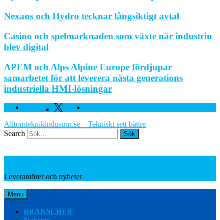
Nexans och Hydro tecknar långsiktigt avtal
Casino och spelmarknaden som växte när industrin
blev digital
APEM och Alps Alpine Europe fördjupar
samarbetet för att leverera nästa generations
industriella HMI-lösningar
Facebook
Twitter
Linkedin
Alltomteknikindustrin.se – Tekniskt sett bättre
Search
Leverantörer och nyheter
Leverantörer och nyheter
Menu
BRANSCHER