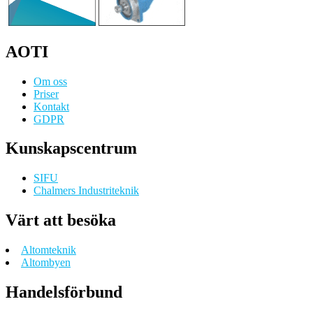
AOTI
Om oss
Priser
Kontakt
GDPR
Kunskapscentrum
SIFU
Chalmers Industriteknik
Värt att besöka
Altomteknik
Altombyen
Handelsförbund