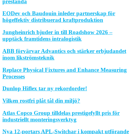
prestanda
EODev och Baudouin inleder partnerskap för
högeffektiv distribuerad kraftproduktion
Jungheinrich bjuder in till Roadshow 2026 –
upptäck framtidens intralogistik
ABB förvärvar Advantics och stärker erbjudandet
inom likströmsteknik
Replace Physical Fixtures and Enhance Measuring
Processes
Dunlop Hiflex tar ny rekordorder!
Vilken rostfri plåt tål din miljö?
Atlas Copco Group tilldelas prestigefyllt pris för
industriellt monteringsverktyg
Nya 12-portars APL-Switchar i kompakt utförande