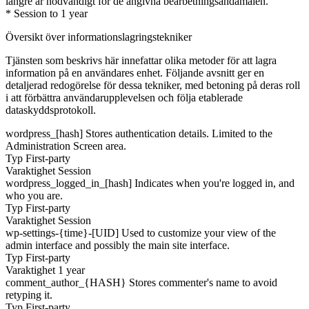
längre är nödvändigt för de angivna bearbetningsändamålen.
* Session to 1 year
Översikt över informationslagringstekniker
Tjänsten som beskrivs här innefattar olika metoder för att lagra
information på en användares enhet. Följande avsnitt ger en
detaljerad redogörelse för dessa tekniker, med betoning på deras roll
i att förbättra användarupplevelsen och följa etablerade
dataskyddsprotokoll.
wordpress_[hash]
Stores authentication details. Limited to the
Administration Screen area.
Typ
First-party
Varaktighet
Session
wordpress_logged_in_[hash]
Indicates when you're logged in, and
who you are.
Typ
First-party
Varaktighet
Session
wp-settings-{time}-[UID]
Used to customize your view of the
admin interface and possibly the main site interface.
Typ
First-party
Varaktighet
1 year
comment_author_{HASH}
Stores commenter's name to avoid
retyping it.
Typ
First-party