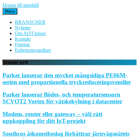
Hoppa till innehåll
Menu
BRANSCHER
Nyheter
Om AOT/priser
Kontakt
Företag
Enhetsomvandlare
Senaste nytt
Parker lanserar den mycket mångsidiga PE06M-
serien med proportionella tryckreduceringsventiler
Parker lanserar flödes- och temperatursensorn
SCVOT2 Vortex för vätskekylning i datacenter
Modem, router eller gateway – välj rätt
uppkoppling för ditt IoT-projekt
Southcos åtkomstbeslag förbättrar järnvägsnätets