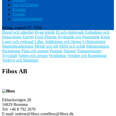
Nyheter
Om AOT/priser
Kontakt
Företag
Enhetsomvandlare
fredag, augusti 07, 2026
Brand och säkerhet
Bygg teknik
El och elektronik
Emballage och
förpackning
Energi
Food Pharma
Hydraulik och Pneumatik
Kemi
Lager och verkstad
Liftar, Ställningar och Stegar
Lyftutrustning
Maskinbearbetning
Metall och stål
Miljö och avfall
Mätutrustning
Packningar
Plast och gummi
Pumpar
Slangar
Transmissioner
Tryckluft
Vatten och avlopp
Ventilation
Ventiler och Kopplingar
Verktyg och Maskiner
Fibox AB
Ekbacksvägen 28
16829 Bromma
Tel: +46 8 792 2670
E-mail: orderse@fibox.comfibox@fibox.dk