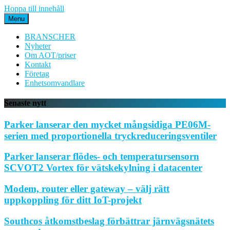
Hoppa till innehåll
Menu
BRANSCHER
Nyheter
Om AOT/priser
Kontakt
Företag
Enhetsomvandlare
Senaste nytt
Parker lanserar den mycket mångsidiga PE06M-
serien med proportionella tryckreduceringsventiler
Parker lanserar flödes- och temperatursensorn
SCVOT2 Vortex för vätskekylning i datacenter
Modem, router eller gateway – välj rätt
uppkoppling för ditt IoT-projekt
Southcos åtkomstbeslag förbättrar järnvägsnätets