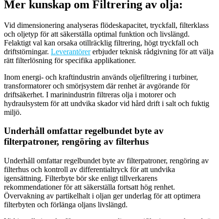
Mer kunskap om Filtrering av olja:
Vid dimensionering analyseras flödeskapacitet, tryckfall, filterklass
och oljetyp för att säkerställa optimal funktion och livslängd.
Felaktigt val kan orsaka otillräcklig filtrering, högt tryckfall och
driftstörningar.
Leverantörer
erbjuder teknisk rådgivning för att välja
rätt filterlösning för specifika applikationer.
Inom energi- och kraftindustrin används oljefiltrering i turbiner,
transformatorer och smörjsystem där renhet är avgörande för
driftsäkerhet. I marinindustrin filtreras olja i motorer och
hydraulsystem för att undvika skador vid hård drift i salt och fuktig
miljö.
Underhåll omfattar regelbundet byte av
filterpatroner, rengöring av filterhus
Underhåll omfattar regelbundet byte av filterpatroner, rengöring av
filterhus och kontroll av differentialtryck för att undvika
igensättning. Filterbyte bör ske enligt tillverkarens
rekommendationer för att säkerställa fortsatt hög renhet.
Övervakning av partikelhalt i oljan ger underlag för att optimera
filterbyten och förlänga oljans livslängd.