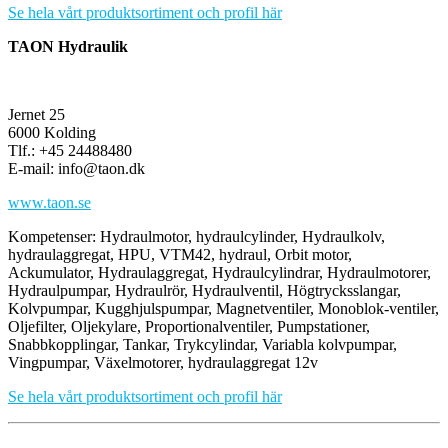
Se hela vårt produktsortiment och profil här
TAON Hydraulik
Jernet 25
6000 Kolding
Tlf.: +45 24488480
E-mail: info@taon.dk
www.taon.se
Kompetenser: Hydraulmotor, hydraulcylinder, Hydraulkolv,
hydraulaggregat, HPU, VTM42, hydraul, Orbit motor,
Ackumulator, Hydraulaggregat, Hydraulcylindrar, Hydraulmotorer,
Hydraulpumpar, Hydraulrör, Hydraulventil, Högtrycksslangar,
Kolvpumpar, Kugghjulspumpar, Magnetventiler, Monoblok-ventiler,
Oljefilter, Oljekylare, Proportionalventiler, Pumpstationer,
Snabbkopplingar, Tankar, Trykcylindar, Variabla kolvpumpar,
Vingpumpar, Växelmotorer, hydraulaggregat 12v
Se hela vårt produktsortiment och profil här