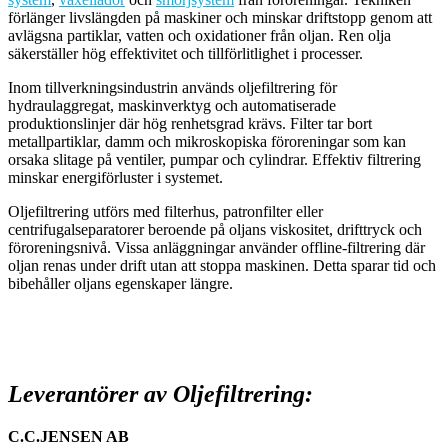
förlänger livslängden på maskiner och minskar driftstopp genom att
avlägsna partiklar, vatten och oxidationer från oljan. Ren olja
säkerställer hög effektivitet och tillförlitlighet i processer.
Inom tillverkningsindustrin används oljefiltrering för
hydraulaggregat, maskinverktyg och automatiserade
produktionslinjer där hög renhetsgrad krävs. Filter tar bort
metallpartiklar, damm och mikroskopiska föroreningar som kan
orsaka slitage på ventiler, pumpar och cylindrar. Effektiv filtrering
minskar energiförluster i systemet.
Oljefiltrering utförs med filterhus, patronfilter eller
centrifugalseparatorer beroende på oljans viskositet, drifttryck och
föroreningsnivå. Vissa anläggningar använder offline-filtrering där
oljan renas under drift utan att stoppa maskinen. Detta sparar tid och
bibehåller oljans egenskaper längre.
Leverantörer av Oljefiltrering:
C.C.JENSEN AB