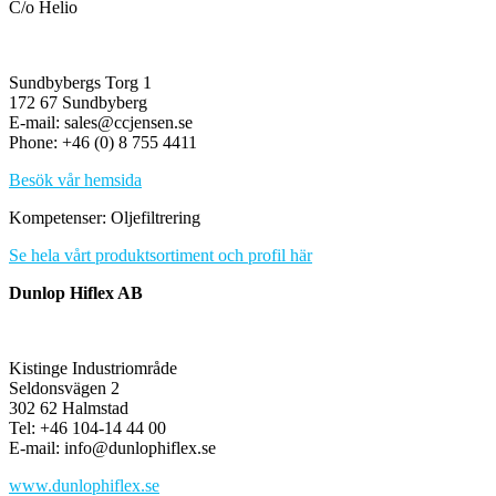
C/o Helio
Sundbybergs Torg 1
172 67 Sundbyberg
E-mail: sales@ccjensen.se
Phone: +46 (0) 8 755 4411
Besök vår hemsida
Kompetenser: Oljefiltrering
Se hela vårt produktsortiment och profil här
Dunlop Hiflex AB
Kistinge Industriområde
Seldonsvägen 2
302 62 Halmstad
Tel: +46 104-14 44 00
E-mail: info@dunlophiflex.se
www.dunlophiflex.se