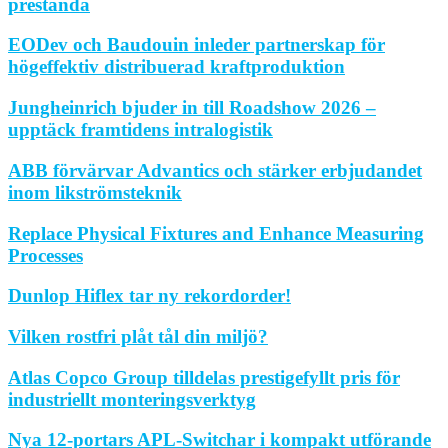
prestanda
EODev och Baudouin inleder partnerskap för
högeffektiv distribuerad kraftproduktion
Jungheinrich bjuder in till Roadshow 2026 –
upptäck framtidens intralogistik
ABB förvärvar Advantics och stärker erbjudandet
inom likströmsteknik
Replace Physical Fixtures and Enhance Measuring
Processes
Dunlop Hiflex tar ny rekordorder!
Vilken rostfri plåt tål din miljö?
Atlas Copco Group tilldelas prestigefyllt pris för
industriellt monteringsverktyg
Nya 12-portars APL-Switchar i kompakt utförande