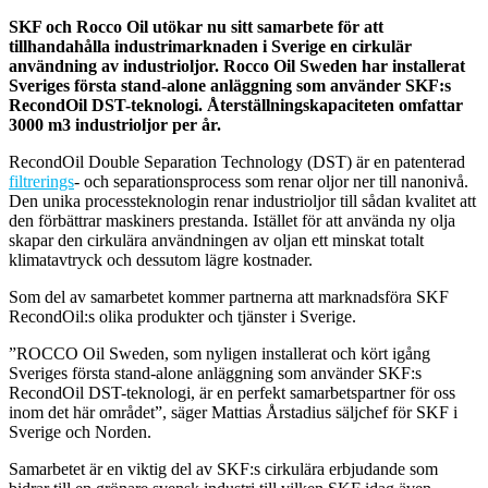
SKF och Rocco Oil utökar nu sitt samarbete för att
tillhandahålla industrimarknaden i Sverige en cirkulär
användning av industrioljor. Rocco Oil Sweden har installerat
Sveriges första stand-alone anläggning som använder SKF:s
RecondOil DST-teknologi. Återställningskapaciteten omfattar
3000 m3 industrioljor per år.
RecondOil Double Separation Technology (DST) är en patenterad
filtrerings
- och separationsprocess som renar oljor ner till nanonivå.
Den unika processteknologin renar industrioljor till sådan kvalitet att
den förbättrar maskiners prestanda. Istället för att använda ny olja
skapar den cirkulära användningen av oljan ett minskat totalt
klimatavtryck och dessutom lägre kostnader.
Som del av samarbetet kommer partnerna att marknadsföra SKF
RecondOil:s olika produkter och tjänster i Sverige.
”ROCCO Oil Sweden, som nyligen installerat och kört igång
Sveriges första stand-alone anläggning som använder SKF:s
RecondOil DST-teknologi, är en perfekt samarbetspartner för oss
inom det här området”, säger Mattias Årstadius säljchef för SKF i
Sverige och Norden.
Samarbetet är en viktig del av SKF:s cirkulära erbjudande som