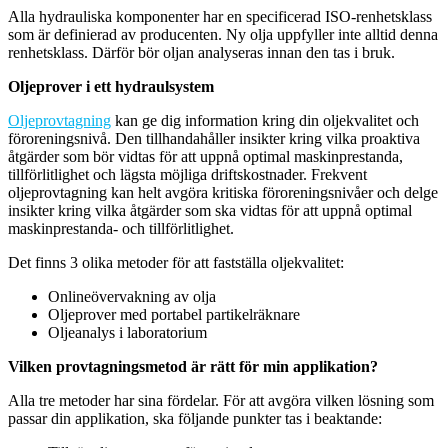
Alla hydrauliska komponenter har en specificerad ISO-renhetsklass
som är definierad av producenten. Ny olja uppfyller inte alltid denna
renhetsklass. Därför bör oljan analyseras innan den tas i bruk.
Oljeprover i ett hydraulsystem
Oljeprovtagning
kan ge dig information kring din oljekvalitet och
föroreningsnivå. Den tillhandahåller insikter kring vilka proaktiva
åtgärder som bör vidtas för att uppnå optimal maskinprestanda,
tillförlitlighet och lägsta möjliga driftskostnader. Frekvent
oljeprovtagning kan helt avgöra kritiska föroreningsnivåer och delge
insikter kring vilka åtgärder som ska vidtas för att uppnå optimal
maskinprestanda- och tillförlitlighet.
Det finns 3 olika metoder för att fastställa oljekvalitet:
Onlineövervakning av olja
Oljeprover med portabel partikelräknare
Oljeanalys i laboratorium
Vilken provtagningsmetod är rätt för min applikation?
Alla tre metoder har sina fördelar. För att avgöra vilken lösning som
passar din applikation, ska följande punkter tas i beaktande: