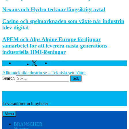
Nexans och Hydro tecknar långsiktigt avtal
Casino och spelmarknaden som växte när industrin
blev digital
APEM och Alps Alpine Europe fördjupar
samarbetet för att leverera nästa generations
industriella HMI-lösningar
Facebook
Twitter
Linkedin
Alltomteknikindustrin.se – Tekniskt sett bättre
Search
Leverantörer och nyheter
Leverantörer och nyheter
Menu
BRANSCHER