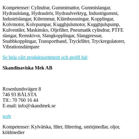
Kompetenser: Cylindrar, Gummimattor, Gummislangar,
Hydraulslang, Hydraulrör, Hydraulverktyg, Industrigummi,
Industrislangar, Kilremmar, Klämbussningar, Kopplingar,
Kolvmotor, Kolvpumpar, Kugghjulsmotor, Kugghjulspump,
Kulventiler, Maskinsko, Oljefilter, Pneumatik cylindrar, PTFE
slangar, Remskivor, Slangkopplingar, Slangpressar,
Snabbkopplingar, Transportband, Tryckfilter, Tryckregulatorer,
Vibrationsdämpare
Se hela vårt produktsortiment och profil här
Skandinaviska Mek AB
Rosenlundsvägen 8
746 93 BÅLSTA
Tlf.: 70 760 16 44
E-mail: info@skandmek.se
web
Kompetenser: Kylvätska, filter, filtrering, smörjmedlar, oljor,
köldmedier