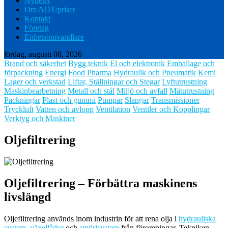
Nyheter
Om AOT/priser
Kontakt
Företag
Enhetsomvandlare
lördag, augusti 08, 2026
Brand och säkerhet
Bygg teknik
El och elektronik
Emballage och
förpackning
Energi
Food Pharma
Hydraulik och Pneumatik
Kemi
Lager och verkstad
Liftar, Ställningar och Stegar
Lyftutrustning
Maskinbearbetning
Metall och stål
Miljö och avfall
Mätutrustning
Packningar
Plast och gummi
Pumpar
Slangar
Transmissioner
Tryckluft
Vatten och avlopp
Ventilation
Ventiler och Kopplingar
Verktyg och Maskiner
Oljefiltrering
Oljefiltrering – Förbättra maskinens
livslängd
Oljefiltrering används inom industrin för att rena olja i
hydrauliska
system
,
växellådor
och
smörjsystem
från föroreningar. Tekniken