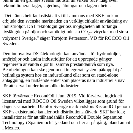
bidrar till en grönare svensk industri till vilken SKF idag även
rekonditionerar lager, lagerhus, tätningar och lagerenheter.
”Det känns helt fantastiskt att vi tillsammans med SKF nu kan
erbjuda den svenska marknaden en verkligt cirkulär användning av
industrioljor. DST-teknologin ger oss möjligheten att förlänga
livslängden på oljor och samtidigt minska CO
-avtrycket med stora
2
volymer i Sverige,” säger Torbjörn Pettersson, VD för ROCCO Oil
Sweden.
Den innovativa DST-teknologin kan användas för hydrauloljor,
smörjoljor och andra industrioljor för att upprepade gånger
regenerera använda oljor till samma prestandanivå som nya.
Bearbetningen kan ske genom ett integrerat system påkopplat på
befintliga system hos en industrikund eller som en stand-alone
anläggning, en fristående enhet som placeras nära industriella nav
för att serva kunder inom olika industrier.
SKF förvärvade RecondOil i Juni 2019. Vid förvärvet ingick ett
licensavtal med ROCCO Oil Sweden vilket ligger som grund för
dagens samarbete. Utanför Sverige marknadsförs RecondOil genom
SKF:s existerande kanaler och distributionsnätverk. SKF har idag
installationer för att tillhandahålla RecondOil Double Separation
Technology i Spanien och Tyskland och fler är på gång, bland annat
i Mexico.