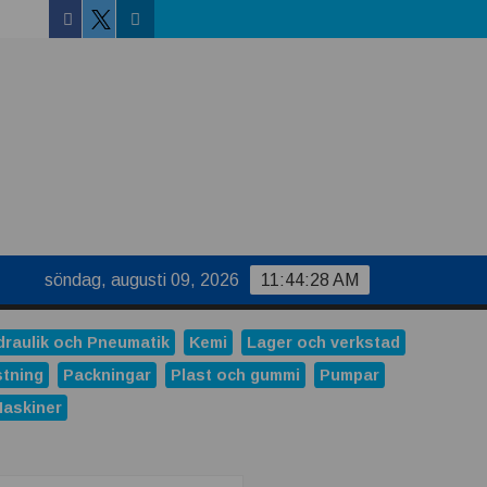
Facebook
Linkedin
Twitter
söndag, augusti 09, 2026
11:44:29 AM
draulik och Pneumatik
Kemi
Lager och verkstad
stning
Packningar
Plast och gummi
Pumpar
Maskiner