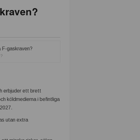
skraven?
n?
h erbjuder ett brett
och köldmedierna i befintliga
 2027.
as utan extra