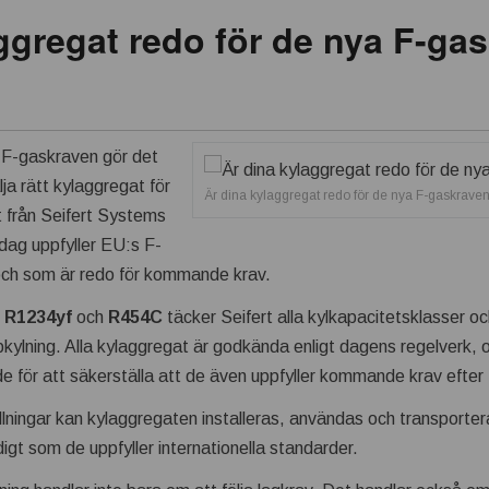
ggregat redo för de nya F-ga
F-gaskraven gör det
lja rätt kylaggregat för
Är dina kylaggregat redo för de nya F-gaskrave
 från Seifert Systems
idag uppfyller EU:s F-
och som är redo för kommande krav.
,
R1234yf
och
R454C
täcker Seifert alla kylkapacitetsklasser oc
åpkylning. Alla kylaggregat är godkända enligt dagens regelverk, 
e för att säkerställa att de även uppfyller kommande krav efter
lningar kan kylaggregaten installeras, användas och transporter
gt som de uppfyller internationella standarder.