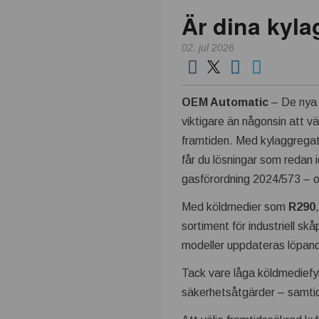
Är dina kyla
k
02. jul 2026
n
i
OEM Automatic
– De nya 
k
viktigare än någonsin att vä
framtiden. Med kylaggregat
i
får du lösningar som redan 
gasförordning 2024/573 – 
n
Med köldmedier som
R290
d
sortiment för industriell sk
modeller uppdateras löpand
u
Tack vare låga köldmediefyl
s
säkerhetsåtgärder – samtidi