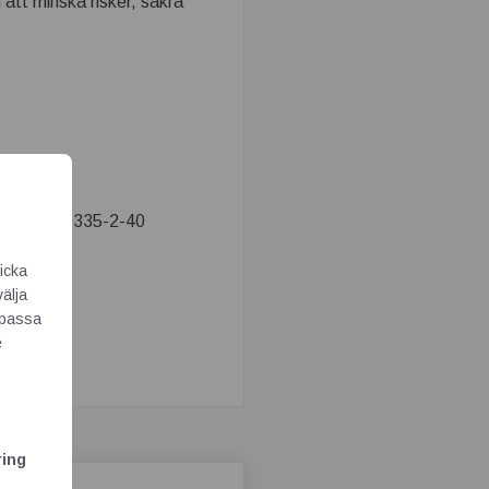
 att minska risker, säkra
22.2 nr 60335-2-40
icka
välja
Anpassa
e
ring