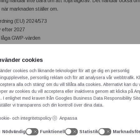
ning handlar inte bara om att följa lagkrav. Det handlar också om
re när marknaden ställer om.
rdning (EU) 2024/573
 efter 2027
d låga GWP-värden
ika applikationer
tallationskrav
nvänder cookies
e enligt EN 378, EN IEC 60335-2-40, UL 60335-2-40 och CSA C
änder cookies och liknande teknologier för att ge dig en personlig
ngupplevelse, personlig reklam och för att analysera vår webbtrafik. Kl
DAR öppnar nya möjligheter för automation och AI
ceptera alla och stäng' om du vill tillåta alla cookies. Alternativt kan du 
typer av cookies du vill acceptera eller inaktivera genom att klicka på 
rofil
. I enlighet med kraven från
Googles Business Data Responsibility Sit
täller vi transparens och din kontroll över dina data.
okie- och integritetspolicy
Anpassa
Nödvändig
Funktionell
Statistik
Marknadsfö