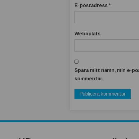
t
E-postadress
*
b
ä
Webbplats
t
t
Spara mitt namn, min e-pos
r
kommentar.
e