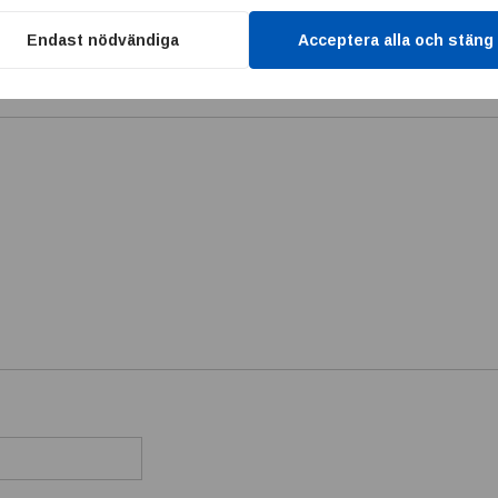
Endast nödvändiga
Acceptera alla och stäng
 publiceras.
Obligatoriska fält är märkta
*