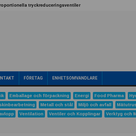
oportionella tryckreduceringsventiler
x för vätskekylning i datacenter
oT-projekt
a
tribuerad kraftproduktion
ens intralogistik
römsteknik
es
Dunlop Hiflex tar ny rekordorder!
las prestigefyllt pris för industriellt monteringsverktyg
ONTAKT
FÖRETAG
ENHETSOMVANDLARE
ns och Hydro tecknar långsiktigt avtal
tal
ik
Emballage och förpackning
Energi
Food Pharma
Hy
verera nästa generations industriella HMI-lösningar
skinbearbetning
Metall och stål
Miljö och avfall
Mätutru
avlopp
Ventilation
Ventiler och Kopplingar
Verktyg och 