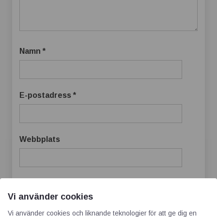
Namn
*
E-postadress
*
Webbplats
Vi använder cookies
Spara mitt namn, min e-postadress och
webbplats i denna webbläsare till nästa gång
Vi använder cookies och liknande teknologier för att ge dig en