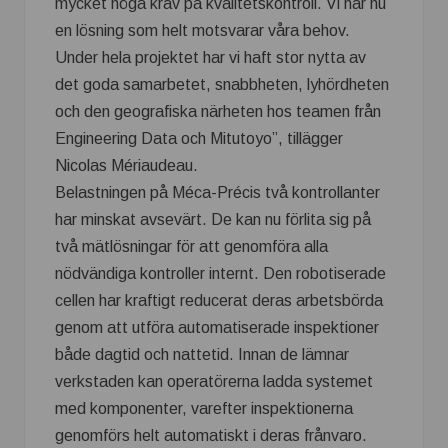
mycket höga krav på kvalitetskontroll. Vi har nu
en lösning som helt motsvarar våra behov.
Under hela projektet har vi haft stor nytta av
det goda samarbetet, snabbheten, lyhördheten
och den geografiska närheten hos teamen från
Engineering Data och Mitutoyo”, tillägger
Nicolas Mériaudeau.
Belastningen på Méca-Précis två kontrollanter
har minskat avsevärt. De kan nu förlita sig på
två mätlösningar för att genomföra alla
nödvändiga kontroller internt. Den robotiserade
cellen har kraftigt reducerat deras arbetsbörda
genom att utföra automatiserade inspektioner
både dagtid och nattetid. Innan de lämnar
verkstaden kan operatörerna ladda systemet
med komponenter, varefter inspektionerna
genomförs helt automatiskt i deras frånvaro.