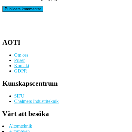
AOTI
Om oss
Priser
Kontakt
GDPR
Kunskapscentrum
SIFU
Chalmers Industriteknik
Värt att besöka
Altomteknik
Altombyen