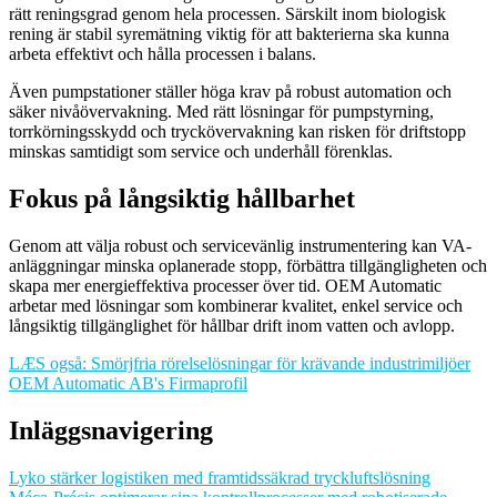
rätt reningsgrad genom hela processen. Särskilt inom biologisk
rening är stabil syremätning viktig för att bakterierna ska kunna
arbeta effektivt och hålla processen i balans.
Även pumpstationer ställer höga krav på robust automation och
säker nivåövervakning. Med rätt lösningar för pumpstyrning,
torrkörningsskydd och tryckövervakning kan risken för driftstopp
minskas samtidigt som service och underhåll förenklas.
Fokus på långsiktig hållbarhet
Genom att välja robust och servicevänlig instrumentering kan VA-
anläggningar minska oplanerade stopp, förbättra tillgängligheten och
skapa mer energieffektiva processer över tid. OEM Automatic
arbetar med lösningar som kombinerar kvalitet, enkel service och
långsiktig tillgänglighet för hållbar drift inom vatten och avlopp.
LÆS også: Smörjfria rörelselösningar för krävande industrimiljöer
OEM Automatic AB's Firmaprofil
Inläggsnavigering
Lyko stärker logistiken med framtidssäkrad tryckluftslösning