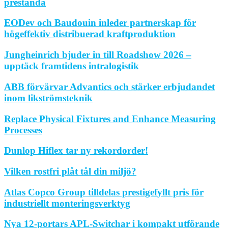
prestanda
EODev och Baudouin inleder partnerskap för
högeffektiv distribuerad kraftproduktion
Jungheinrich bjuder in till Roadshow 2026 –
upptäck framtidens intralogistik
ABB förvärvar Advantics och stärker erbjudandet
inom likströmsteknik
Replace Physical Fixtures and Enhance Measuring
Processes
Dunlop Hiflex tar ny rekordorder!
Vilken rostfri plåt tål din miljö?
Atlas Copco Group tilldelas prestigefyllt pris för
industriellt monteringsverktyg
Nya 12-portars APL-Switchar i kompakt utförande