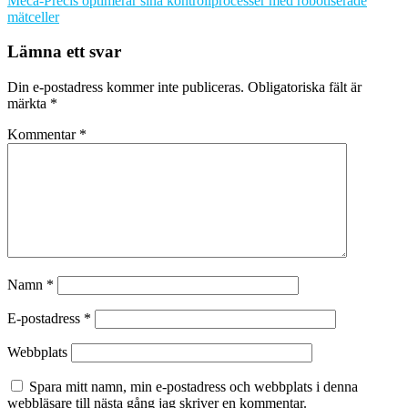
Méca-Précis optimerar sina kontrollprocesser med robotiserade
mätceller
Lämna ett svar
Din e-postadress kommer inte publiceras.
Obligatoriska fält är
märkta
*
Kommentar
*
Namn
*
E-postadress
*
Webbplats
Spara mitt namn, min e-postadress och webbplats i denna
webbläsare till nästa gång jag skriver en kommentar.