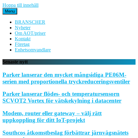
Hoppa till innehåll
Menu
BRANSCHER
Nyheter
Om AOT/priser
Kontakt
Företag
Enhetsomvandlare
Senaste nytt
Parker lanserar den mycket mångsidiga PE06M-
serien med proportionella tryckreduceringsventiler
Parker lanserar flödes- och temperatursensorn
SCVOT2 Vortex för vätskekylning i datacenter
Modem, router eller gateway – välj rätt
uppkoppling för ditt IoT-projekt
Southcos åtkomstbeslag förbättrar järnvägsnätets