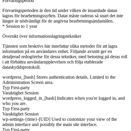
Förvaringsperiod
Förvaringsperioden är den tid under vilken de insamlade datan
lagras för bearbetningssyften. Datat måste raderas så snart det inte
längre är nödvändigt för de angivna bearbetningsändamålen.
* Session to 1 year
Översikt över informationslagringstekniker
Tjänsten som beskrivs här innefattar olika metoder för att lagra
information på en användares enhet. Följande avsnitt ger en
detaljerad redogörelse för dessa tekniker, med betoning på deras roll
i att förbättra användarupplevelsen och följa etablerade
dataskyddsprotokoll.
wordpress_[hash]
Stores authentication details. Limited to the
Administration Screen area.
Typ
First-party
Varaktighet
Session
wordpress_logged_in_[hash]
Indicates when you're logged in, and
who you are.
Typ
First-party
Varaktighet
Session
wp-settings-{time}-[UID]
Used to customize your view of the
admin interface and possibly the main site interface.
Typ
First-party