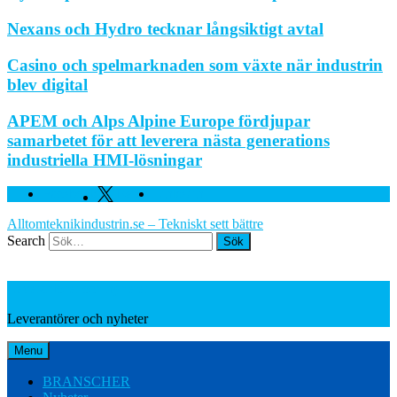
Nexans och Hydro tecknar långsiktigt avtal
Casino och spelmarknaden som växte när industrin
blev digital
APEM och Alps Alpine Europe fördjupar
samarbetet för att leverera nästa generations
industriella HMI-lösningar
Facebook
Twitter
Linkedin
Alltomteknikindustrin.se – Tekniskt sett bättre
Search
Leverantörer och nyheter
Leverantörer och nyheter
Menu
BRANSCHER