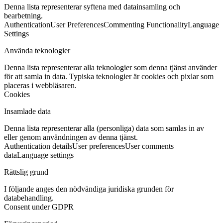
Denna lista representerar syftena med datainsamling och
bearbetning.
Authentication
User Preferences
Commenting Functionality
Language
Settings
Använda teknologier
Denna lista representerar alla teknologier som denna tjänst använder
för att samla in data. Typiska teknologier är cookies och pixlar som
placeras i webbläsaren.
Cookies
Insamlade data
Denna lista representerar alla (personliga) data som samlas in av
eller genom användningen av denna tjänst.
Authentication details
User preferences
User comments
data
Language settings
Rättslig grund
I följande anges den nödvändiga juridiska grunden för
databehandling.
Consent under GDPR