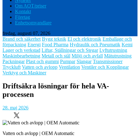
Nyheter
Om AOT/priser
Kontakt
Företag
Enhetsomvandlare
fredag, augusti 07, 2026
Brand och säkerhet
Bygg teknik
El och elektronik
Emballage och
förpackning
Energi
Food Pharma
Hydraulik och Pneumatik
Kemi
Lager och verkstad
Liftar, Ställningar och Stegar
Lyftutrustning
Maskinbearbetning
Metall och stål
Miljö och avfall
Mätutrustning
Packningar
Plast och gummi
Pumpar
Slangar
Transmissioner
Tryckluft
Vatten och avlopp
Ventilation
Ventiler och Kopplingar
Verktyg och Maskiner
Driftsäkra lösningar för hela VA-
processen
28. maj 2026
Vatten och avlopp | OEM Automatic