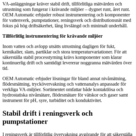
VA-anläggningar kräver stabil drift, tillförlitliga mätvärden och
utrustning som fungerar i krävande miljöer – dygnet runt, året runt.
OEM Automatic erbjuder robust instrumentering och komponenter
för vattenverk, pumpstationer, reningsverk och distributionsnät med
fokus på hög driftsäkerhet, lång livslängd och minimalt underhåll.
Tillförlitlig instrumentering för krävande miljöer
Inom vatten och avlopp utsätts utrustning dagligen för fukt,
kemikalier, slam, partiklar och stora temperaturvariationer. För att
säkerställa stabil processtyrning krävs komponenter som klarar
kontinuerlig drift och samtidigt levererar noggranna mätvärden över
tid.
OEM Automatic erbjuder lösningar för bland annat nivåmätning,
flödesmätning, tryckövervakning och vattenanalys anpassade för
verkliga VA-miljöer. Sortimentet omfattar både kontaktlösa och
hydrostatiska nivåmätare, flödesmätare för vätskor och gaser samt
instrument för pH, syre, turbiditet och konduktivitet.
Stabil drift i reningsverk och
pumpstationer
I reningsverk är tillförlitlig övervakning avgörande för att säkerställa