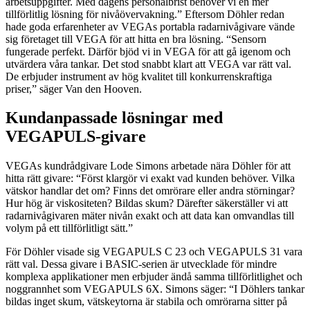
arbetsuppgifter. Med dagens personalbrist behöver vi en mer
tillförlitlig lösning för nivåövervakning.” Eftersom Döhler redan
hade goda erfarenheter av VEGAs portabla radarnivågivare vände
sig företaget till VEGA för att hitta en bra lösning. “Sensorn
fungerade perfekt. Därför bjöd vi in VEGA för att gå igenom och
utvärdera våra tankar. Det stod snabbt klart att VEGA var rätt val.
De erbjuder instrument av hög kvalitet till konkurrenskraftiga
priser,” säger Van den Hooven.
Kundanpassade lösningar med
VEGAPULS-givare
VEGAs kundrådgivare Lode Simons arbetade nära Döhler för att
hitta rätt givare: “Först klargör vi exakt vad kunden behöver. Vilka
vätskor handlar det om? Finns det omrörare eller andra störningar?
Hur hög är viskositeten? Bildas skum? Därefter säkerställer vi att
radarnivågivaren mäter nivån exakt och att data kan omvandlas till
volym på ett tillförlitligt sätt.”
För Döhler visade sig VEGAPULS C 23 och VEGAPULS 31 vara
rätt val. Dessa givare i BASIC-serien är utvecklade för mindre
komplexa applikationer men erbjuder ändå samma tillförlitlighet och
noggrannhet som VEGAPULS 6X. Simons säger: “I Döhlers tankar
bildas inget skum, vätskeytorna är stabila och omrörarna sitter på