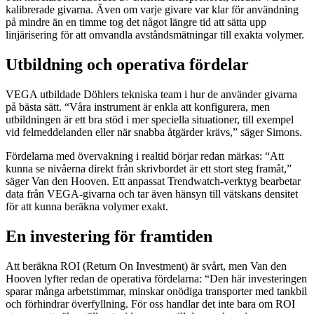
kalibrerade givarna. Även om varje givare var klar för användning
på mindre än en timme tog det något längre tid att sätta upp
linjärisering för att omvandla avståndsmätningar till exakta volymer.
Utbildning och operativa fördelar
VEGA utbildade Döhlers tekniska team i hur de använder givarna
på bästa sätt. “Våra instrument är enkla att konfigurera, men
utbildningen är ett bra stöd i mer speciella situationer, till exempel
vid felmeddelanden eller när snabba åtgärder krävs,” säger Simons.
Fördelarna med övervakning i realtid börjar redan märkas: “Att
kunna se nivåerna direkt från skrivbordet är ett stort steg framåt,”
säger Van den Hooven. Ett anpassat Trendwatch-verktyg bearbetar
data från VEGA-givarna och tar även hänsyn till vätskans densitet
för att kunna beräkna volymer exakt.
En investering för framtiden
Att beräkna ROI (Return On Investment) är svårt, men Van den
Hooven lyfter redan de operativa fördelarna: “Den här investeringen
sparar många arbetstimmar, minskar onödiga transporter med tankbil
och förhindrar överfyllning. För oss handlar det inte bara om ROI