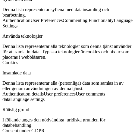
Denna lista representerar syftena med datainsamling och
bearbetning.
Authentication
User Preferences
Commenting Functionality
Language
Settings
Använda teknologier
Denna lista representerar alla teknologier som denna tjänst använder
för att samla in data. Typiska teknologier är cookies och pixlar som
placeras i webbläsaren.
Cookies
Insamlade data
Denna lista representerar alla (personliga) data som samlas in av
eller genom användningen av denna tjänst.
Authentication details
User preferences
User comments
data
Language settings
Rättslig grund
I följande anges den nödvändiga juridiska grunden för
databehandling.
Consent under GDPR