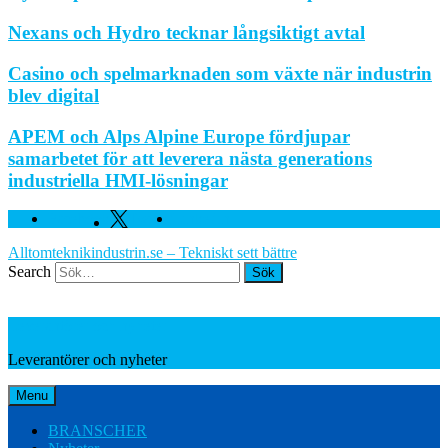
Nexans och Hydro tecknar långsiktigt avtal
Casino och spelmarknaden som växte när industrin
blev digital
APEM och Alps Alpine Europe fördjupar
samarbetet för att leverera nästa generations
industriella HMI-lösningar
Facebook
Twitter
Linkedin
Alltomteknikindustrin.se – Tekniskt sett bättre
Search
Leverantörer och nyheter
Leverantörer och nyheter
Menu
BRANSCHER