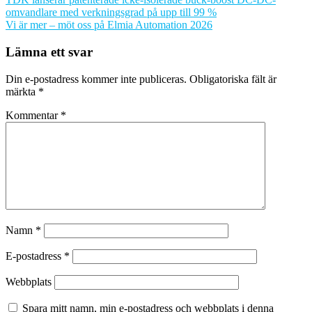
omvandlare med verkningsgrad på upp till 99 %
Vi är mer – möt oss på Elmia Automation 2026
Lämna ett svar
Din e-postadress kommer inte publiceras.
Obligatoriska fält är
märkta
*
Kommentar
*
Namn
*
E-postadress
*
Webbplats
Spara mitt namn, min e-postadress och webbplats i denna