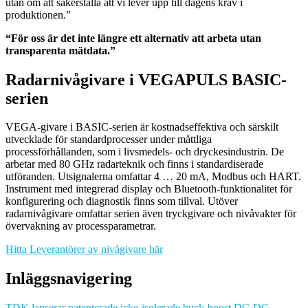
utan om att säkerställa att vi lever upp till dagens krav i
produktionen.”
“För oss är det inte längre ett alternativ att arbeta utan
transparenta mätdata.”
Radarnivågivare i VEGAPULS BASIC-
serien
VEGA-givare i BASIC-serien är kostnadseffektiva och särskilt
utvecklade för standardprocesser under måttliga
processförhållanden, som i livsmedels- och dryckesindustrin. De
arbetar med 80 GHz radarteknik och finns i standardiserade
utföranden. Utsignalerna omfattar 4 … 20 mA, Modbus och HART.
Instrument med integrerad display och Bluetooth-funktionalitet för
konfigurering och diagnostik finns som tillval. Utöver
radarnivågivare omfattar serien även tryckgivare och nivåvakter för
övervakning av processparametrar.
Hitta Leverantörer av nivågivare här
Inläggsnavigering
TDK lanserar patenterade icke-isolerade buck-boost DC-DC-