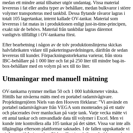
medan ett mindre antal tillsatser utgör undantag. Vissa material
levereras i fat eller andra typer av behållare, medan bulkvaror i större
volymer transporteras med tankbil. Dessa flytande råvaror lagras i
totalt 105 lagertankar, internt kallade OV-tankar. Material som
levereras i fat matas in i produktionen enligt just-in-time-principen,
exakt när de behövs. Material från tankbilar lagras däremot
vanligtvis tillfälligt i OV-tankarna först.
Efter bearbetning i någon av de tolv produktionslinjerna skickas
halvfabrikaten vidare till paketeringsavdelningen, därifrån de sedan
levereras till kunder. Förpackningsstorlekarna varierar, från stora
IBC-behållare på 1 000 liter och fat på 250 liter till mindre bag-in-
box-behållare med en volym på sex till tio liter.
Utmaningar med manuell mätning
OV-tankarna rymmer mellan 50 och 1 000 kubikmeter vätska.
Hittills har nivåerna mätts med en portabel radarnivågivare.
Projektingenjören Niels van den Hooven förklarar: ”Vi använde en
portabel radarnivågivare från VEGA som monterades på ett stativ
och placerades över manluckan på varje tank. Varje vecka mätte vi
ett antal tankar och omvandlade data till volymer i Excel. Men vi
kunde inte kontrollera alla 105 tankar på det sättet. Vissa var inte alls
tillgängliga eftersom plattformar saknades. I de fallen uppskattade vi