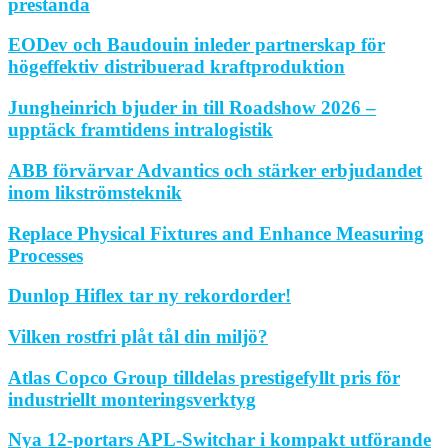
prestanda
EODev och Baudouin inleder partnerskap för
högeffektiv distribuerad kraftproduktion
Jungheinrich bjuder in till Roadshow 2026 –
upptäck framtidens intralogistik
ABB förvärvar Advantics och stärker erbjudandet
inom likströmsteknik
Replace Physical Fixtures and Enhance Measuring
Processes
Dunlop Hiflex tar ny rekordorder!
Vilken rostfri plåt tål din miljö?
Atlas Copco Group tilldelas prestigefyllt pris för
industriellt monteringsverktyg
Nya 12-portars APL-Switchar i kompakt utförande