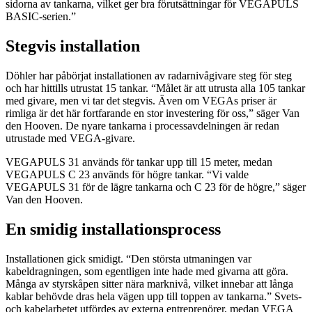
sidorna av tankarna, vilket ger bra förutsättningar för VEGAPULS
BASIC-serien.”
Stegvis installation
Döhler har påbörjat installationen av radarnivågivare steg för steg
och har hittills utrustat 15 tankar. “Målet är att utrusta alla 105 tankar
med givare, men vi tar det stegvis. Även om VEGAs priser är
rimliga är det här fortfarande en stor investering för oss,” säger Van
den Hooven. De nyare tankarna i processavdelningen är redan
utrustade med VEGA-givare.
VEGAPULS 31 används för tankar upp till 15 meter, medan
VEGAPULS C 23 används för högre tankar. “Vi valde
VEGAPULS 31 för de lägre tankarna och C 23 för de högre,” säger
Van den Hooven.
En smidig installationsprocess
Installationen gick smidigt. “Den största utmaningen var
kabeldragningen, som egentligen inte hade med givarna att göra.
Många av styrskåpen sitter nära marknivå, vilket innebar att långa
kablar behövde dras hela vägen upp till toppen av tankarna.” Svets-
och kabelarbetet utfördes av externa entreprenörer, medan VEGA