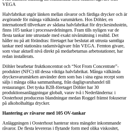
VEGA
Halvfabrikat utgör länken mellan råvaror och färdiga drycker och är
avgörande för många välkända varumärken. Hos Döhler, en
internationell tillverkare av sådana halvfabrikat för dryckesindustrin,
finns 105 tankar i processavdelningen. Fram tills nyligen var de
flesta tankar inte utrustade med exakt nivåmätning i realtid. Det
håller nu på att förändras: företaget har beslutat att utrusta samtliga
tankar med stationära radarnivågivare från VEGA. Femton givare,
som visar aktuell nivå direkt på medarbetarnas arbetsstationer, har
redan installerats.
Döhler bearbetar fruktkoncentrat och “Not From Concentrate”-
produkter (NFC) till dessa viktiga halvfabrikat. Många välkända
dryckesvarumärken använder dem som bas i sina egna recept som
säljs i många olika sammanhang, från dagligvaruhandel till
restauranger. Det tyska B2B-företaget Döhler har 30
produktionsanläggningar globalt, varav två i Nederländerna: i
Oosterhout produceras blandningar medan Roggel främst fokuserar
på alkoholhaltiga drycker.
Hantering av råvaror med 105 OV-tankar
Anläggningen i Oosterhout hanterar stora mängder inkommande
råvaror. De flesta levereras i flytande form med olika viskositet,