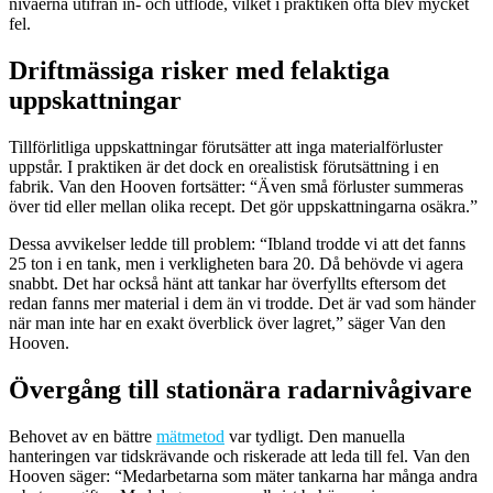
nivåerna utifrån in- och utflöde, vilket i praktiken ofta blev mycket
fel.
Driftmässiga risker med felaktiga
uppskattningar
Tillförlitliga uppskattningar förutsätter att inga materialförluster
uppstår. I praktiken är det dock en orealistisk förutsättning i en
fabrik. Van den Hooven fortsätter: “Även små förluster summeras
över tid eller mellan olika recept. Det gör uppskattningarna osäkra.”
Dessa avvikelser ledde till problem: “Ibland trodde vi att det fanns
25 ton i en tank, men i verkligheten bara 20. Då behövde vi agera
snabbt. Det har också hänt att tankar har överfyllts eftersom det
redan fanns mer material i dem än vi trodde. Det är vad som händer
när man inte har en exakt överblick över lagret,” säger Van den
Hooven.
Övergång till stationära radarnivågivare
Behovet av en bättre
mätmetod
var tydligt. Den manuella
hanteringen var tidskrävande och riskerade att leda till fel. Van den
Hooven säger: “Medarbetarna som mäter tankarna har många andra