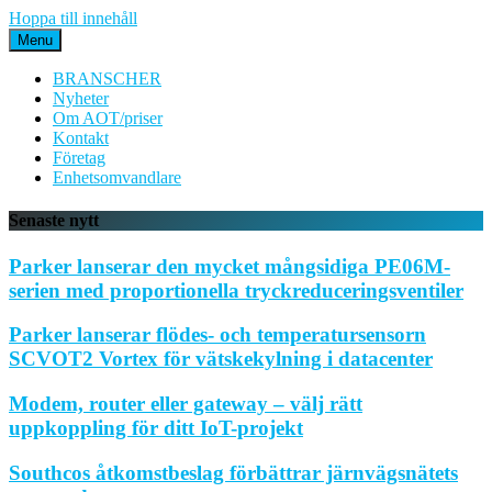
Hoppa till innehåll
Menu
BRANSCHER
Nyheter
Om AOT/priser
Kontakt
Företag
Enhetsomvandlare
Senaste nytt
Parker lanserar den mycket mångsidiga PE06M-
serien med proportionella tryckreduceringsventiler
Parker lanserar flödes- och temperatursensorn
SCVOT2 Vortex för vätskekylning i datacenter
Modem, router eller gateway – välj rätt
uppkoppling för ditt IoT-projekt
Southcos åtkomstbeslag förbättrar järnvägsnätets