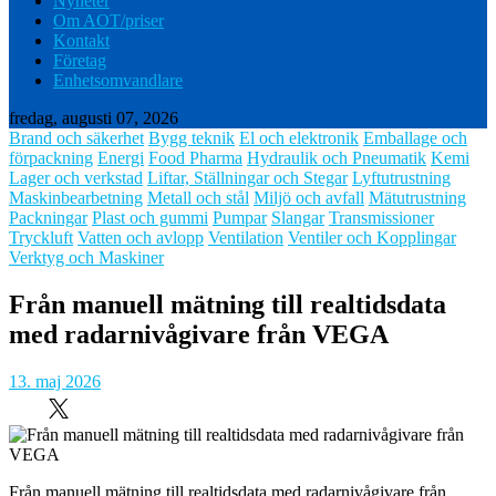
Nyheter
Om AOT/priser
Kontakt
Företag
Enhetsomvandlare
fredag, augusti 07, 2026
Brand och säkerhet
Bygg teknik
El och elektronik
Emballage och
förpackning
Energi
Food Pharma
Hydraulik och Pneumatik
Kemi
Lager och verkstad
Liftar, Ställningar och Stegar
Lyftutrustning
Maskinbearbetning
Metall och stål
Miljö och avfall
Mätutrustning
Packningar
Plast och gummi
Pumpar
Slangar
Transmissioner
Tryckluft
Vatten och avlopp
Ventilation
Ventiler och Kopplingar
Verktyg och Maskiner
Från manuell mätning till realtidsdata
med radarnivågivare från VEGA
13. maj 2026
Från manuell mätning till realtidsdata med radarnivågivare från