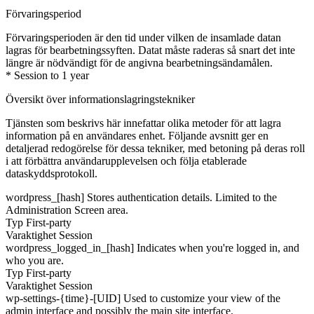
Förvaringsperiod
Förvaringsperioden är den tid under vilken de insamlade datan
lagras för bearbetningssyften. Datat måste raderas så snart det inte
längre är nödvändigt för de angivna bearbetningsändamålen.
* Session to 1 year
Översikt över informationslagringstekniker
Tjänsten som beskrivs här innefattar olika metoder för att lagra
information på en användares enhet. Följande avsnitt ger en
detaljerad redogörelse för dessa tekniker, med betoning på deras roll
i att förbättra användarupplevelsen och följa etablerade
dataskyddsprotokoll.
wordpress_[hash]
Stores authentication details. Limited to the
Administration Screen area.
Typ
First-party
Varaktighet
Session
wordpress_logged_in_[hash]
Indicates when you're logged in, and
who you are.
Typ
First-party
Varaktighet
Session
wp-settings-{time}-[UID]
Used to customize your view of the
admin interface and possibly the main site interface.