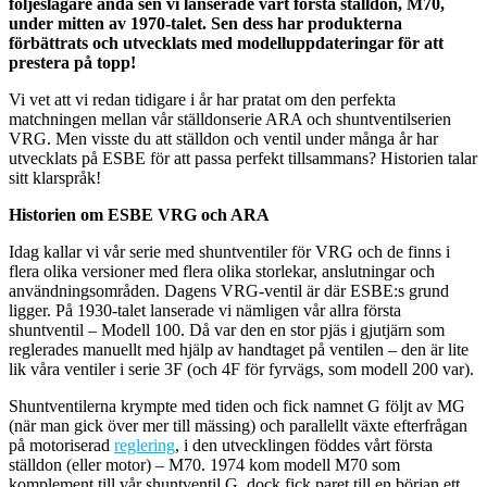
följeslagare ända sen vi lanserade vårt första ställdon, M70,
under mitten av 1970-talet. Sen dess har produkterna
förbättrats och utvecklats med modelluppdateringar för att
prestera på topp!
Vi vet att vi redan tidigare i år har pratat om den perfekta
matchningen mellan vår ställdonserie ARA och shuntventilserien
VRG. Men visste du att ställdon och ventil under många år har
utvecklats på ESBE för att passa perfekt tillsammans? Historien talar
sitt klarspråk!
Historien om ESBE VRG och ARA
Idag kallar vi vår serie med shuntventiler för VRG och de finns i
flera olika versioner med flera olika storlekar, anslutningar och
användningsområden. Dagens VRG-ventil är där ESBE:s grund
ligger. På 1930-talet lanserade vi nämligen vår allra första
shuntventil – Modell 100. Då var den en stor pjäs i gjutjärn som
reglerades manuellt med hjälp av handtaget på ventilen – den är lite
lik våra ventiler i serie 3F (och 4F för fyrvägs, som modell 200 var).
Shuntventilerna krympte med tiden och fick namnet G följt av MG
(när man gick över mer till mässing) och parallellt växte efterfrågan
på motoriserad
reglering
, i den utvecklingen föddes vårt första
ställdon (eller motor) – M70. 1974 kom modell M70 som
komplement till vår shuntventil G, dock fick paret till en början ett