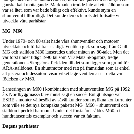
ganska kallt mottagande. Marknaden trodde inte att ett ställdon som
var så litet, som var både billigt och effektivt, kunde styra en
shuntventil tillförlitligt. Det kunde den och trots det fortsatte vi
utveckla våra parhästar.
MG+M60
Under 1970- och 80-talet hade våra shuntventiler och motorer
utvecklats och förbättrats stadigt. Ventilen gick som sagt från G till
MG och ställdon M80 lanserades under mitten av 80-talet. Men det
var först under tidigt 1990-tal som VD Mats Skogsfors, tredje
generationens Skogsfors, fick idén till det som ligger som grund för
ARA-ställdonet. En shuntmotor med ratt på framsidan som är enkel
att justera och dessutom visar vilket läge ventilen är i – detta var
födelsen av M60.
Lanseringen av M60 i kombination med shuntventilen MG på 1992
års Nordbyggmässa blev minst sagt en succé. Enligt utsago var
ESBE:s monter välbesökt av såväl kunder som nyfikna konkurrenter
som ville se det nya kompakta paketet MG+M60 – shuntventil och
ställdon i perfekt harmoni. Under det första året såldes M60:n i
hundratusentals exemplar och succén var ett faktum.
Dagens parhästar