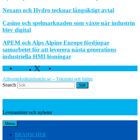
Nexans och Hydro tecknar långsiktigt avtal
Casino och spelmarknaden som växte när industrin
blev digital
APEM och Alps Alpine Europe fördjupar
samarbetet för att leverera nästa generations
industriella HMI-lösningar
Facebook
Twitter
Linkedin
Alltomteknikindustrin.se – Tekniskt sett bättre
Search
Leverantörer och nyheter
Leverantörer och nyheter
Menu
BRANSCHER