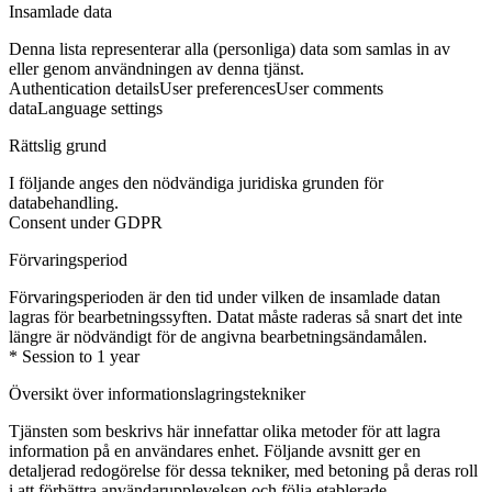
Insamlade data
Denna lista representerar alla (personliga) data som samlas in av
eller genom användningen av denna tjänst.
Authentication details
User preferences
User comments
data
Language settings
Rättslig grund
I följande anges den nödvändiga juridiska grunden för
databehandling.
Consent under GDPR
Förvaringsperiod
Förvaringsperioden är den tid under vilken de insamlade datan
lagras för bearbetningssyften. Datat måste raderas så snart det inte
längre är nödvändigt för de angivna bearbetningsändamålen.
* Session to 1 year
Översikt över informationslagringstekniker
Tjänsten som beskrivs här innefattar olika metoder för att lagra
information på en användares enhet. Följande avsnitt ger en
detaljerad redogörelse för dessa tekniker, med betoning på deras roll
i att förbättra användarupplevelsen och följa etablerade