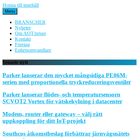
Hoppa till innehåll
Menu
BRANSCHER
Nyheter
Om AOT/priser
Kontakt
Företag
Enhetsomvandlare
Senaste nytt
Parker lanserar den mycket mångsidiga PE06M-
serien med proportionella tryckreduceringsventiler
Parker lanserar flödes- och temperatursensorn
SCVOT2 Vortex för vätskekylning i datacenter
Modem, router eller gateway – välj rätt
uppkoppling för ditt IoT-projekt
Southcos åtkomstbeslag förbättrar järnvägsnätets