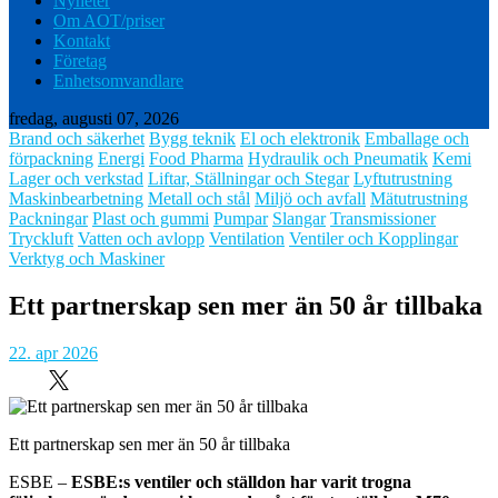
Nyheter
Om AOT/priser
Kontakt
Företag
Enhetsomvandlare
fredag, augusti 07, 2026
Brand och säkerhet
Bygg teknik
El och elektronik
Emballage och
förpackning
Energi
Food Pharma
Hydraulik och Pneumatik
Kemi
Lager och verkstad
Liftar, Ställningar och Stegar
Lyftutrustning
Maskinbearbetning
Metall och stål
Miljö och avfall
Mätutrustning
Packningar
Plast och gummi
Pumpar
Slangar
Transmissioner
Tryckluft
Vatten och avlopp
Ventilation
Ventiler och Kopplingar
Verktyg och Maskiner
Ett partnerskap sen mer än 50 år tillbaka
22. apr 2026
Ett partnerskap sen mer än 50 år tillbaka
ESBE –
ESBE:s ventiler och ställdon har varit trogna