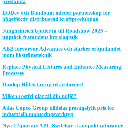
prestanda
EODev och Baudouin inleder partnerskap för
högeffektiv distribuerad kraftproduktion
Jungheinrich bjuder in till Roadshow 2026 –
upptäck framtidens intralogistik
ABB förvärvar Advantics och stärker erbjudandet
inom likströmsteknik
Replace Physical Fixtures and Enhance Measuring
Processes
Dunlop Hiflex tar ny rekordorder!
Vilken rostfri plåt tål din miljö?
Atlas Copco Group tilldelas prestigefyllt pris för
industriellt monteringsverktyg
Nya 12-portars APL-Switchar i kompakt utförande