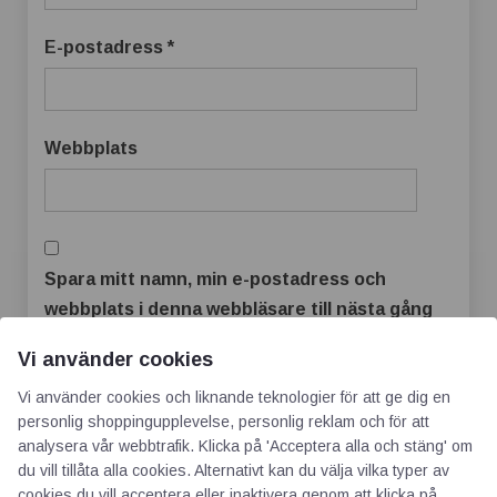
E-postadress
*
Webbplats
Spara mitt namn, min e-postadress och
webbplats i denna webbläsare till nästa gång
jag skriver en kommentar.
Vi använder cookies
Vi använder cookies och liknande teknologier för att ge dig en
personlig shoppingupplevelse, personlig reklam och för att
analysera vår webbtrafik. Klicka på 'Acceptera alla och stäng' om
du vill tillåta alla cookies. Alternativt kan du välja vilka typer av
cookies du vill acceptera eller inaktivera genom att klicka på