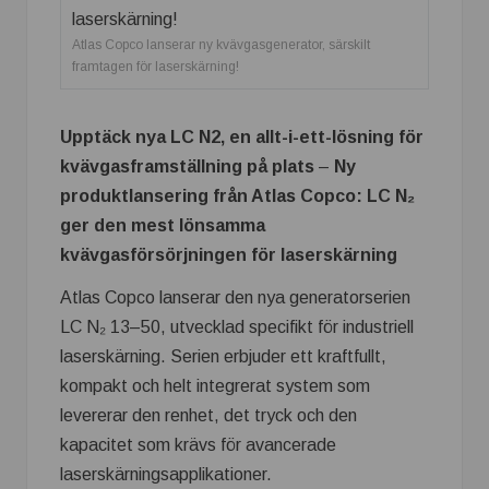
Atlas Copco lanserar ny kvävgasgenerator, särskilt
framtagen för laserskärning!
Upptäck nya LC N2, en allt-i-ett-lösning för
kvävgasframställning på plats
–
Ny
produktlansering från Atlas Copco: LC N₂
ger den mest lönsamma
kvävgasförsörjningen för laserskärning
Atlas Copco lanserar den nya generatorserien
LC N₂ 13–50, utvecklad specifikt för industriell
laserskärning. Serien erbjuder ett kraftfullt,
kompakt och helt integrerat system som
levererar den renhet, det tryck och den
kapacitet som krävs för avancerade
laserskärningsapplikationer.