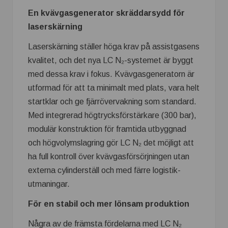
En kvävgasgenerator skräddarsydd för
laserskärning
Laserskärning ställer höga krav på assist­gasens
kvalitet, och det nya LC N₂-systemet är byggt
med dessa krav i fokus. Kvävgasgeneratorn är
utformad för att ta minimalt med plats, vara helt
startklar och ge fjärrövervakning som standard.
Med integrerad högtrycks­förstärkare (300 bar),
modulär konstruktion för framtida utbyggnad
och högvolymslagring gör LC N₂ det möjligt att
ha full kontroll över kvävgasförsörjningen utan
externa cylinder­ställ och med färre logistik­
utmaningar.
För en stabil och mer lönsam produktion
Några av de främsta fördelarna med LC N₂