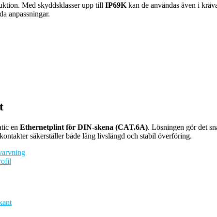
uktion. Med skyddsklasser upp till
IP69K
kan de användas även i krävan
ida anpassningar.
t
atic en
Ethernetplint för DIN-skena (CAT.6A)
. Lösningen gör det sna
takter säkerställer både lång livslängd och stabil överföring.
varvning
ofil
kant