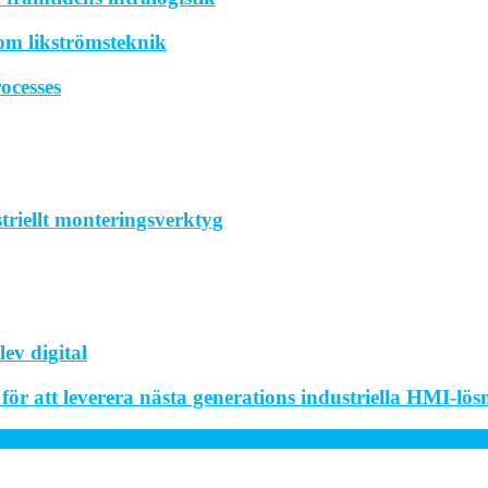
om likströmsteknik
ocesses
striellt monteringsverktyg
ev digital
r att leverera nästa generations industriella HMI-lös