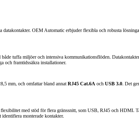
iga datakontakter. OEM Automatic erbjuder flexibla och robusta lösning
m tål både tuffa miljöer och intensiva kommunikationsflöden. Datakontak
 och framtidssäkra installationer.
28,5 mm, och omfattar bland annat
RJ45 Cat.6A
och
USB 3.0
. Det ge
 flexibilitet med stöd för flera gränssnitt, som USB, RJ45 och HDMI. Ta
t identifiera monterade kontakter.