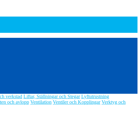
ch verkstad
Liftar, Ställningar och Stegar
Lyftutrustning
ten och avlopp
Ventilation
Ventiler och Kopplingar
Verktyg och