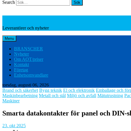
Search
Leverantörer och nyheter
Leverantörer och nyheter
Menu
BRANSCHER
Nyheter
Om AOT/priser
Kontakt
Företag
Enhetsomvandlare
torsdag, augusti 06, 2026
Brand och säkerhet
Bygg teknik
El och elektronik
Emballage och för
Maskinbearbetning
Metall och stål
Miljö och avfall
Mätutrustning
Pac
Maskiner
Smarta datakontakter för panel och DIN
23. okt 2025