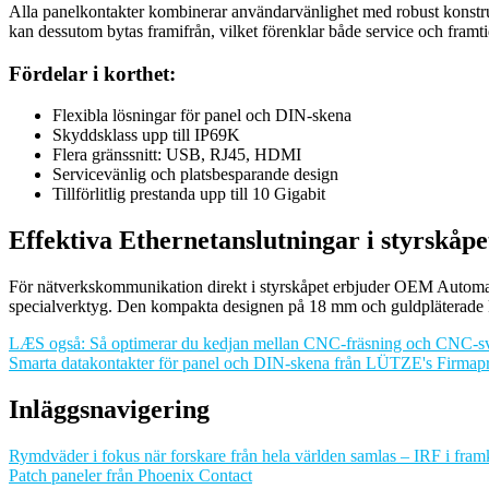
Alla panelkontakter kombinerar användarvänlighet med robust konstr
kan dessutom bytas framifrån, vilket förenklar både service och framt
Fördelar i korthet:
Flexibla lösningar för panel och DIN-skena
Skyddsklass upp till IP69K
Flera gränssnitt: USB, RJ45, HDMI
Servicevänlig och platsbesparande design
Tillförlitlig prestanda upp till 10 Gigabit
Effektiva Ethernetanslutningar i styrskåpe
För nätverkskommunikation direkt i styrskåpet erbjuder OEM Autom
specialverktyg. Den kompakta designen på 18 mm och guldpläterade kon
LÆS også: Så optimerar du kedjan mellan CNC-fräsning och CNC-s
Smarta datakontakter för panel och DIN-skena från LÜTZE's Firmapr
Inläggsnavigering
Rymdväder i fokus när forskare från hela världen samlas – IRF i fram
Patch paneler från Phoenix Contact