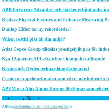
ABB förvärvar Advantics och stärker erbjudandet in
Replace Physical Fixtures and Enhance Measuring Pr
Dunlop Hiflex tar ny rekordorder!
Vilken rostfri plåt tål din miljö?
Atlas Copco Group tilldelas prestigefyllt pris för indu
Nya 12-portars APL-Switchar i kompakt utförande
Nexans och Hydro tecknar långsiktigt avtal
Casino och spelmarknaden som växte när industrin bl
APEM och Alps Alpine Europe fördjupar samarbetet fö
Facebook
Twitter
Linkedin
Alltomteknikindustrin.se – Tekniskt sett bättre