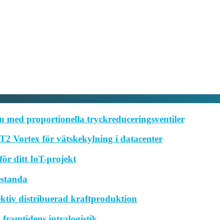
 med proportionella tryckreduceringsventiler
2 Vortex för vätskekylning i datacenter
ör ditt IoT-projekt
estanda
ktiv distribuerad kraftproduktion
framtidens intralogistik