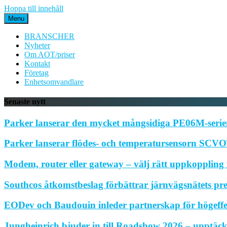
Hoppa till innehåll
Menu
BRANSCHER
Nyheter
Om AOT/priser
Kontakt
Företag
Enhetsomvandlare
Senaste nytt
Parker lanserar den mycket mångsidiga PE06M-serien
Parker lanserar flödes- och temperatursensorn SCVOT
Modem, router eller gateway – välj rätt uppkoppling f
Southcos åtkomstbeslag förbättrar järnvägsnätets pr
EODev och Baudouin inleder partnerskap för högeffe
Jungheinrich bjuder in till Roadshow 2026 – upptäck 