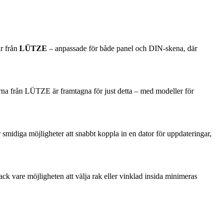
ar från
LÜTZE
– anpassade för både panel och DIN-skena, där
terna från LÜTZE är framtagna för just detta – med modeller för
r smidiga möjligheter att snabbt koppla in en dator för uppdateringar,
ck vare möjligheten att välja rak eller vinklad insida minimeras