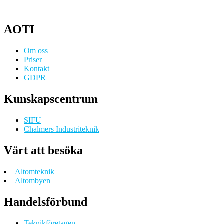
AOTI
Om oss
Priser
Kontakt
GDPR
Kunskapscentrum
SIFU
Chalmers Industriteknik
Värt att besöka
Altomteknik
Altombyen
Handelsförbund
Teknikföretagen