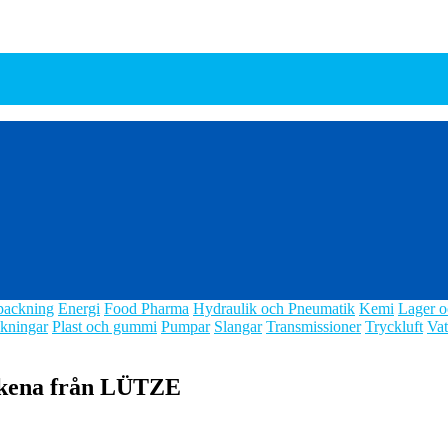
packning
Energi
Food Pharma
Hydraulik och Pneumatik
Kemi
Lager o
kningar
Plast och gummi
Pumpar
Slangar
Transmissioner
Tryckluft
Vat
-skena från LÜTZE