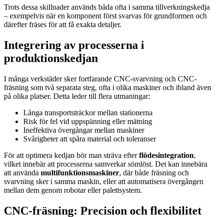
Trots dessa skillnader används båda ofta i samma tillverkningskedja
– exempelvis när en komponent först svarvas för grundformen och
därefter fräses för att få exakta detaljer.
Integrering av processerna i
produktionskedjan
I många verkstäder sker fortfarande CNC-svarvning och CNC-
fräsning som två separata steg, ofta i olika maskiner och ibland även
på olika platser. Detta leder till flera utmaningar:
Långa transportsträckor mellan stationerna
Risk för fel vid uppspänning eller mätning
Ineffektiva övergångar mellan maskiner
Svårigheter att spåra material och toleranser
För att optimera kedjan bör man sträva efter
flödesintegration
,
vilket innebär att processerna samverkar sömlöst. Det kan innebära
att använda
multifunktionsmaskiner
, där både fräsning och
svarvning sker i samma maskin, eller att automatisera övergången
mellan dem genom robotar eller palettsystem.
CNC-fräsning: Precision och flexibilitet