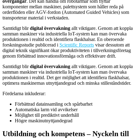
övergångar
. Det kan handla om robotarmar som flyttar
komponenter mellan maskiner, palettsystem som håller reda på
orderflöden eller AGV-fordon (Automated Guided Vehicles) som
transporterar material i verkstaden.
Samtidigt blir
digital övervakning
allt viktigare. Genom att koppla
samman maskiner via industriella IoT-system kan man övervaka
produktionen i realtid och identifiera flaskhalsar. En oberoende
forskningsstudie publicerad i
Scientific Reports
visar dessutom att
digital teknik signifikant ökar produktiviteten i tillverkningsföretag
genom förbättrad innovationsförmåga och effektivare drift.
Samtidigt blir
digital övervakning
allt viktigare. Genom att koppla
samman maskiner via industriella IoT-system kan man övervaka
produktionen i realtid. Det ger möjlighet att identifiera flaskhalsar,
optimera maskinernas utnyttjandegrad och minska stilleståndstider.
Fördelarna inkluderar:
Förbättrad datainsamling och spårbarhet
Automatiska larm vid avvikelser
Möjlighet till prediktivt underhåll
Högre maskinutnyttjandegrad
Utbildning och kompetens – Nyckeln till