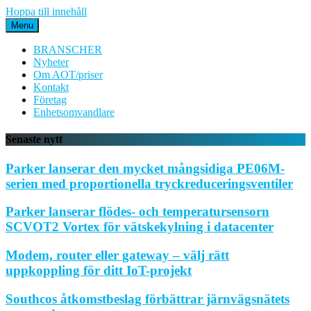
Hoppa till innehåll
Menu
BRANSCHER
Nyheter
Om AOT/priser
Kontakt
Företag
Enhetsomvandlare
Senaste nytt
Parker lanserar den mycket mångsidiga PE06M-
serien med proportionella tryckreduceringsventiler
Parker lanserar flödes- och temperatursensorn
SCVOT2 Vortex för vätskekylning i datacenter
Modem, router eller gateway – välj rätt
uppkoppling för ditt IoT-projekt
Southcos åtkomstbeslag förbättrar järnvägsnätets