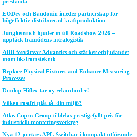
prestanda
EODev och Baudouin inleder partnerskap för
högeffektiv distribuerad kraftproduktion
Jungheinrich bjuder in till Roadshow 2026 –
upptäck framtidens intralogistik
ABB förvärvar Advantics och stärker erbjudandet
inom likströmsteknik
Replace Physical Fixtures and Enhance Measuring
Processes
Dunlop Hiflex tar ny rekordorder!
Vilken rostfri plåt tål din miljö?
Atlas Copco Group tilldelas prestigefyllt pris för
industriellt monteringsverktyg
Nya 12-portars APL-Switchar i kompakt utförande