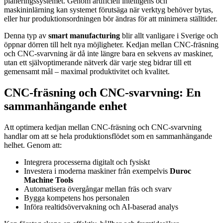
planeringssystemet. Genom artificiell intelligens och
maskininlärning kan systemet förutsäga när verktyg behöver bytas,
eller hur produktionsordningen bör ändras för att minimera ställtider.
Denna typ av
smart manufacturing
blir allt vanligare i Sverige och
öppnar dörren till helt nya möjligheter. Kedjan mellan CNC-fräsning
och CNC-svarvning är då inte längre bara en sekvens av maskiner,
utan ett självoptimerande nätverk där varje steg bidrar till ett
gemensamt mål – maximal produktivitet och kvalitet.
CNC-fräsning och CNC-svarvning: En
sammanhängande enhet
Att optimera kedjan mellan CNC-fräsning och CNC-svarvning
handlar om att se hela produktionsflödet som en sammanhängande
helhet. Genom att:
Integrera processerna digitalt och fysiskt
Investera i moderna maskiner från exempelvis
Duroc
Machine Tools
Automatisera övergångar mellan fräs och svarv
Bygga kompetens hos personalen
Införa realtidsövervakning och AI-baserad analys