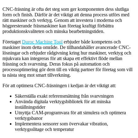
CNC-fräsning är ofta det steg som ger komponenten dess slutliga
form och finish. Därför är det viktigt att denna process utförs med
rätt maskiner och verktyg. Genom att investera i moderna och
högpresterande fräsmaskiner kan företag kraftigt förbättra
produktionskvaliteten och minska bearbetningstiden.
Företaget
Duroc Machine Tool
erbjuder både kompetens och
maskiner inom detta område. De tillhandahåller avancerade CNC-
lösningar och erbjuder rådgivning kring hur maskiner, verktyg och
mjukvara kan integreras för att skapa ett effektivt flöde mellan
fräsning och svarvning. Deras fokus på automation och
processoptimering gör dem till en viktig partner för företag som vill
ta nästa steg mot smart tillverkning.
För att optimera CNC-fräsningen i kedjan är det viktigt att:
Säkerställa exakt referensmätning från svarvningen
Använda digitala verktygsbibliotek för att minska
inställningstider
Utnyttja CAM-programvara för att simulera och optimera
verktygsbanor
Implementera sensorer som övervakar vibration,
verktygsslitage och temperatur