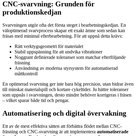
CNC-svarvning: Grunden för
produktionskedjan
Svarvningen utgör ofta det första steget i bearbetningskedjan. En
väloptimerad svarvprocess skapar ett exakt ämne som sedan kan
fräsas med minimal efterbearbetning. För att uppnå detta krävs:
Rätt verktygsgeometri för materialet
Stabil uppspänning för att undvika vibrationer
Noggrant definierade toleranser som matchar efterföljande
fräsning
Användning av moderna styrsystem för automatiserad
måttkontroll
En optimerad svarvning ger inte bara hög precision, utan bidrar även
till minskat materialspill och kortare cykeltider. Ju bättre toleranser
som uppnås i svarvningen, desto mindre behöver korrigeras i fräsen
– vilket sparar både tid och pengar.
Automatisering och digital övervakning
Ett av de mest effektiva sätten att förbättra flödet mellan CNC-
fräsning och CNC-svarvning är att implementera
automatiserade