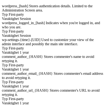
wordpress_[hash]
Stores authentication details. Limited to the
Administration Screen area.
Typ
First-party
Varaktighet
Session
wordpress_logged_in_[hash]
Indicates when you're logged in, and
who you are.
Typ
First-party
Varaktighet
Session
wp-settings-{time}-[UID]
Used to customize your view of the
admin interface and possibly the main site interface.
Typ
First-party
Varaktighet
1 year
comment_author_{HASH}
Stores commenter's name to avoid
retyping it.
Typ
First-party
Varaktighet
1 year
comment_author_email_{HASH}
Stores commenter's email address
to avoid retyping it.
Typ
First-party
Varaktighet
1 year
comment_author_url_{HASH}
Stores commenter's URL to avoid
retyping it.
Typ
First-party
Varaktighet
1 year