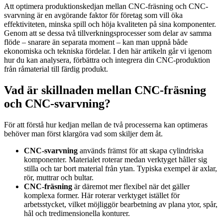
Att optimera produktionskedjan mellan CNC-fräsning och CNC-
svarvning är en avgörande faktor för företag som vill öka
effektiviteten, minska spill och höja kvaliteten på sina komponenter.
Genom att se dessa två tillverkningsprocesser som delar av samma
flöde – snarare än separata moment – kan man uppnå både
ekonomiska och tekniska fördelar. I den här artikeln går vi igenom
hur du kan analysera, förbättra och integrera din CNC-produktion
från råmaterial till färdig produkt.
Vad är skillnaden mellan CNC-fräsning
och CNC-svarvning?
För att förstå hur kedjan mellan de två processerna kan optimeras
behöver man först klargöra vad som skiljer dem åt.
CNC-svarvning
används främst för att skapa cylindriska
komponenter. Materialet roterar medan verktyget håller sig
stilla och tar bort material från ytan. Typiska exempel är axlar,
rör, muttrar och bultar.
CNC-fräsning
är däremot mer flexibel när det gäller
komplexa former. Här roterar verktyget istället för
arbetsstycket, vilket möjliggör bearbetning av plana ytor, spår,
hål och tredimensionella konturer.