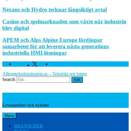
Nexans och Hydro tecknar långsiktigt avtal
Casino och spelmarknaden som växte när industrin
blev digital
APEM och Alps Alpine Europe fördjupar
samarbetet för att leverera nästa generations
industriella HMI-lösningar
Facebook
Twitter
Linkedin
Alltomteknikindustrin.se – Tekniskt sett bättre
Search
Leverantörer och nyheter
Leverantörer och nyheter
Menu
BRANSCHER