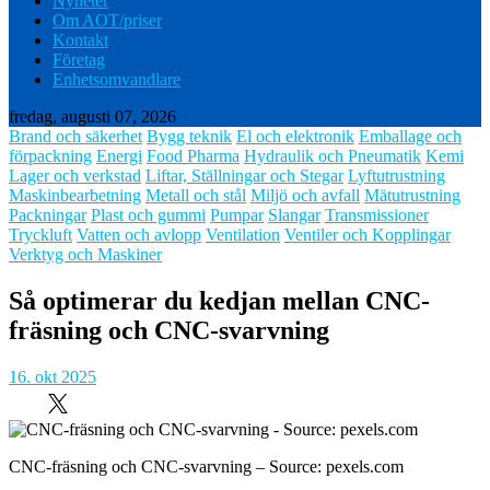
Nyheter
Om AOT/priser
Kontakt
Företag
Enhetsomvandlare
fredag, augusti 07, 2026
Brand och säkerhet
Bygg teknik
El och elektronik
Emballage och
förpackning
Energi
Food Pharma
Hydraulik och Pneumatik
Kemi
Lager och verkstad
Liftar, Ställningar och Stegar
Lyftutrustning
Maskinbearbetning
Metall och stål
Miljö och avfall
Mätutrustning
Packningar
Plast och gummi
Pumpar
Slangar
Transmissioner
Tryckluft
Vatten och avlopp
Ventilation
Ventiler och Kopplingar
Verktyg och Maskiner
Så optimerar du kedjan mellan CNC-
fräsning och CNC-svarvning
16. okt 2025
CNC-fräsning och CNC-svarvning – Source: pexels.com