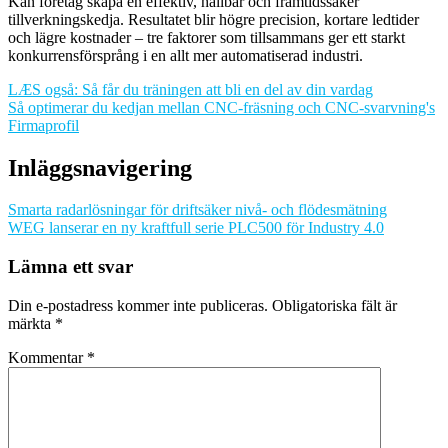
Kan företag skapa en effektiv, hållbar och framtidssäker
tillverkningskedja. Resultatet blir högre precision, kortare ledtider
och lägre kostnader – tre faktorer som tillsammans ger ett starkt
konkurrensförsprång i en allt mer automatiserad industri.
LÆS også: Så får du träningen att bli en del av din vardag
Så optimerar du kedjan mellan CNC-fräsning och CNC-svarvning's
Firmaprofil
Inläggsnavigering
Smarta radar­lösningar för driftsäker nivå- och flödesmätning
WEG lanserar en ny kraftfull serie PLC500 för Industry 4.0
Lämna ett svar
Din e-postadress kommer inte publiceras.
Obligatoriska fält är
märkta
*
Kommentar
*