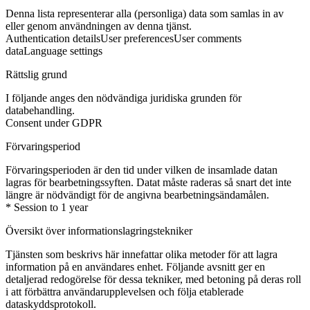
Denna lista representerar alla (personliga) data som samlas in av
eller genom användningen av denna tjänst.
Authentication details
User preferences
User comments
data
Language settings
Rättslig grund
I följande anges den nödvändiga juridiska grunden för
databehandling.
Consent under GDPR
Förvaringsperiod
Förvaringsperioden är den tid under vilken de insamlade datan
lagras för bearbetningssyften. Datat måste raderas så snart det inte
längre är nödvändigt för de angivna bearbetningsändamålen.
* Session to 1 year
Översikt över informationslagringstekniker
Tjänsten som beskrivs här innefattar olika metoder för att lagra
information på en användares enhet. Följande avsnitt ger en
detaljerad redogörelse för dessa tekniker, med betoning på deras roll
i att förbättra användarupplevelsen och följa etablerade
dataskyddsprotokoll.