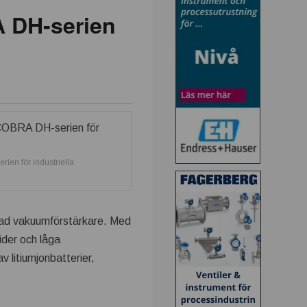
 DH-serien
en för industriella
rad vakuumförstärkare. Med
ider och låga
v litiumjonbatterier,