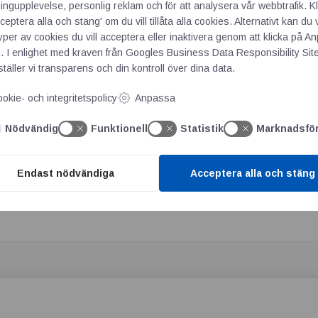
ngupplevelse, personlig reklam och för att analysera vår webbtrafik. Kl
ändning
ceptera alla och stäng' om du vill tillåta alla cookies. Alternativt kan du 
tet kräver COBRA DH-serien ingen ytterligare installation före 
typer av cookies du vill acceptera eller inaktivera genom att klicka på 
. I enlighet med kraven från
Googles Business Data Responsibility Sit
gpekskärm med intuitiv meny, vilket möjliggör styrning och över
täller vi transparens och din kontroll över dina data.
metrar såsom aktuellt vakuumnivå eller pumphastighet.
okie- och integritetspolicy
Anpassa
rikrav är vakuumpumparna redo för Industri 4.0. De stöder ett fle
under kan fjärrstyra COBRA DH-pumpar via en webbserver och anp
Nödvändig
Funktionell
Statistik
Marknadsfö
O, RS-485 och ProfiNet möjliggör dessutom sömlös integration 
Endast nödvändiga
Acceptera alla och stäng
uumpumpar här