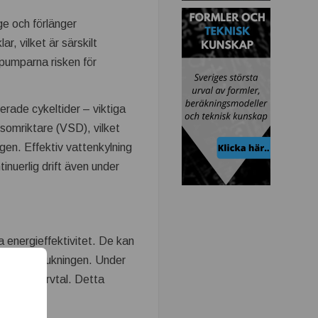
e och förlänger
, vilket är särskilt
pumparna risken för
rade cykeltider – viktiga
somriktare (VSD), vilket
gen. Effektiv vattenkylning
inuerlig drift även under
nergieffektivitet. De kan
nergiförbrukningen. Under
ucerat varvtal. Detta