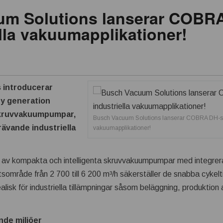
m Solutions lanserar COBRA
ella vakuumapplikationer!
 introducerar
y generation
skruvvakuumpumpar,
Busch Vacuum Solutions lanserar COBRA DH-seri
rävande industriella
vakuumapplikationer!
 av kompakta och intelligenta skruvvakuumpumpar med integre
sområde från 2 700 till 6 200 m³/h säkerställer de snabba cykelt
ealisk för industriella tillämpningar såsom beläggning, produktion a
nde miljöer