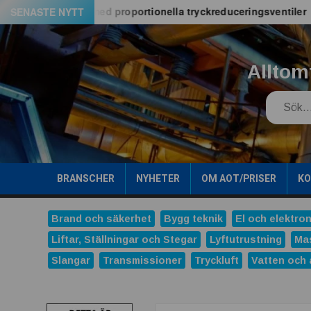
Hoppa
E06M-serien med proportionella tryckreduceringsventiler
SENASTE NYTT
till
innehåll
Alltom
Search
BRANSCHER
NYHETER
OM AOT/PRISER
K
Brand och säkerhet
Bygg teknik
El och elektron
Liftar, Ställningar och Stegar
Lyftutrustning
Ma
Slangar
Transmissioner
Tryckluft
Vatten och 