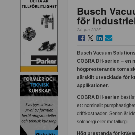
Busch Vacuu
för industri
24. jun 2025
Busch Vacuum Solutions
COBRA DH-serien – en n
högpresterande torra 
särskilt utvecklade för k
applikationer.
COBRA DH-serien
består
ett nominellt pumphastighet
driftkostnader. Serien är id
solenergi eller metallurgi.
Hög prestanda för kräva