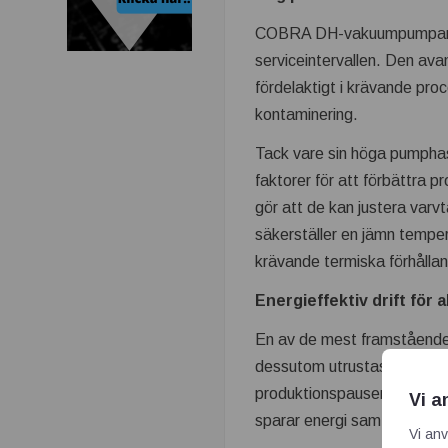
COBRA DH-vakuumpumpar anvä
serviceintervallen. Den ava
fördelaktigt i krävande pr
kontaminering.
Tack vare sin höga pumphas
faktorer för att förbättra
gör att de kan justera varv
säkerställer en jämn tempera
krävande termiska förhålla
Energieffektiv drift för 
En av de mest framståend
dessutom utrustas med det 
produktionspauser går vaku
Vi a
sparar energi samtidigt so
Vi anv