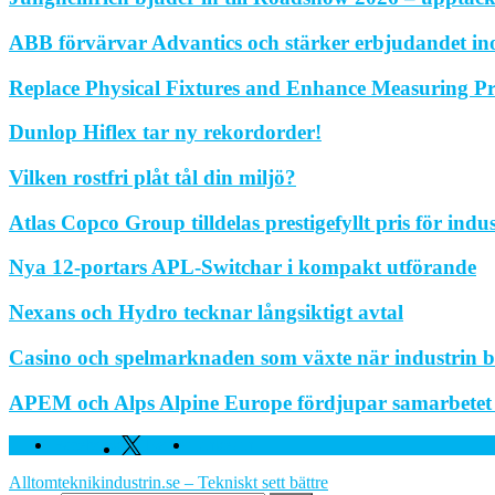
ABB förvärvar Advantics och stärker erbjudandet in
Replace Physical Fixtures and Enhance Measuring Pr
Dunlop Hiflex tar ny rekordorder!
Vilken rostfri plåt tål din miljö?
Atlas Copco Group tilldelas prestigefyllt pris för indu
Nya 12-portars APL-Switchar i kompakt utförande
Nexans och Hydro tecknar långsiktigt avtal
Casino och spelmarknaden som växte när industrin bl
APEM och Alps Alpine Europe fördjupar samarbetet fö
Facebook
Twitter
Linkedin
Alltomteknikindustrin.se – Tekniskt sett bättre