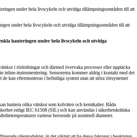
ngen under hela livscykeln och utvidga tillämpningsområden till att
nkla hanteringen under hela livscykeln och utvidga
tskor i rörledningar och därmed övervaka processer eller upptäcka
 från inline-instrumentering. Sensorerna kommer aldrig i kontakt med det
 de kan eftermonteras i befintliga system utan att störa rörsystemet
an hantera olika vätskor som kolväten och kemikalier. Båda
säkerhet enligt IEC 61508 (SIL) och kan användas i säkerhetskritiska
. Medietemperaturen varierar beroende på nominell diameter.
finerade oljeprodukter, är det viktigt att ha dessa faktorer i beaktning.