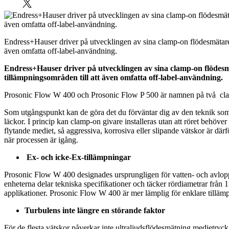
Endress+Hauser driver på utvecklingen av sina clamp-on flödesmätare 
även omfatta off-label-användning.
Endress+Hauser driver på utvecklingen av sina clamp-on flödesm
tillämpningsområden till att även omfatta off-label-användning.
Prosonic Flow W 400 och Prosonic Flow P 500 är namnen på två cla
Som utgångspunkt kan de göra det du förväntar dig av den teknik so
läckor. I princip kan clamp-on givare installeras utan att röret behöve
flytande mediet, så aggressiva, korrosiva eller slipande vätskor är där
när processen är igång.
Ex- och icke-Ex-tillämpningar
Prosonic Flow W 400 designades ursprungligen för vatten- och avlopp
enheterna delar tekniska specifikationer och täcker rördiametrar från
applikationer. Prosonic Flow W 400 är mer lämplig för enklare tillämp
Turbulens inte längre en störande faktor
För de flesta vätskor påverkar inte ultraljudsflödesmätning medietryck, 