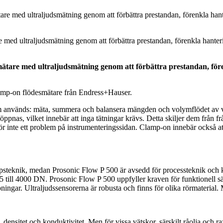
med ultraljudsmätning genom att förbättra prestandan, förenkla hanteri
ätare med ultraljudsmätning genom att förbättra prestandan, före
mp-on flödesmätare från Endress+Hauser.
m används: mäta, summera och balansera mängden och volymflödet av vä
r öppnas, vilket innebär att inga tätningar krävs. Detta skiljer dem från
för inte ett problem på instrumenteringssidan. Clamp-on innebär också att
steknik, medan Prosonic Flow P 500 är avsedd för processteknik och k
 15 till 4000 DN. Prosonic Flow P 500 uppfyller kraven för funktionell 
ningar. Ultraljudssensorerna är robusta och finns för olika rörmaterial
densitet och konduktivitet. Men för vissa vätskor, särskilt råolja och raf