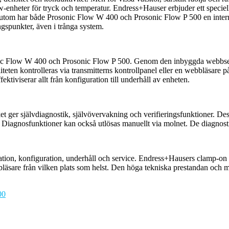
-enheter för tryck och temperatur. Endress+Hauser erbjuder ett specie
om har både Prosonic Flow W 400 och Prosonic Flow P 500 en intern f
gspunkter, även i trånga system.
nic Flow W 400 och Prosonic Flow P 500. Genom den inbyggda webbser
teten kontrolleras via transmitterns kontrollpanel eller en webbläsare p
ktiviserar allt från konfiguration till underhåll av enheten.
ger självdiagnostik, självövervakning och verifieringsfunktioner. Dessa
ys. Diagnosfunktioner kan också utlösas manuellt via molnet. De diag
llation, konfiguration, underhåll och service. Endress+Hausers clamp-on fl
sare från vilken plats som helst. Den höga tekniska prestandan och mö
00