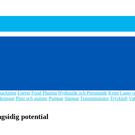
packning
Energi
Food Pharma
Hydraulik och Pneumatik
Kemi
Lager o
kningar
Plast och gummi
Pumpar
Slangar
Transmissioner
Tryckluft
Vat
sidig potential