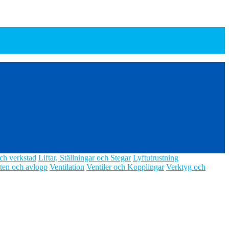
ch verkstad
Liftar, Ställningar och Stegar
Lyftutrustning
ten och avlopp
Ventilation
Ventiler och Kopplingar
Verktyg och