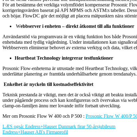
För att bestämma det verkliga volymflödet kompenserar Prosonic Flow
korrigeringsvärden baserat på API MPMS och ASTM:s tabeller. Dessut
och böjar. FlowDC gör det möjligt att placera mätpunkten nära störnin
W
ebbserver i enheten – direkt åtkomst till alla funktioner
Användarstöd via programvara är en viktig funktion hos både Proso
enhetsdata med tydlig vägledning. Under installationen kan signalkvali
Webbservern eliminerar behovet av externa verktyg och data, vilket effe
Heartbeat Technology integrerar testfunktioner
Prosonic Flow-enheterna är utrustade med Heartbeat Technology, vilket 
underlättar planering av framtida underhållsarbete genom trendanal
Enkelhet är nyckeln till kostnadseffektivitet
Teknisk prestanda är viktigt, men det är också viktigt att beakta insta
under pågående process och kan konfigureras och övervakas via webblä
clamp-on-familjen ännu mer lovande inför fortsatt utveckling.
Mer om Prosonic Flow W 400 och P 500 :
Prosonic Flow W 400/P 5
LÆS også: Endress+Hauser Danmark firar 50-årsjubileum
Endress+Hauser AB's Firmaprofil