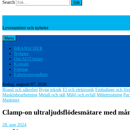
Search
Leverantörer och nyheter
Leverantörer och nyheter
Menu
BRANSCHER
Nyheter
Om AOT/priser
Kontakt
Företag
Enhetsomvandlare
fredag, augusti 07, 2026
Brand och säkerhet
Bygg teknik
El och elektronik
Emballage och för
Maskinbearbetning
Metall och stål
Miljö och avfall
Mätutrustning
Pac
Maskiner
Clamp-on ultraljudsflödesmätare med mång
28. aug 2024