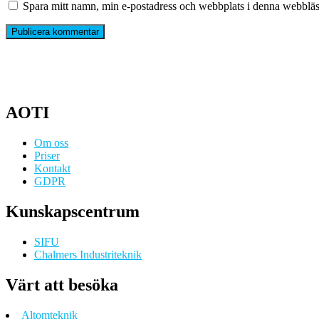
Spara mitt namn, min e-postadress och webbplats i denna webbläsa
AOTI
Om oss
Priser
Kontakt
GDPR
Kunskapscentrum
SIFU
Chalmers Industriteknik
Värt att besöka
Altomteknik