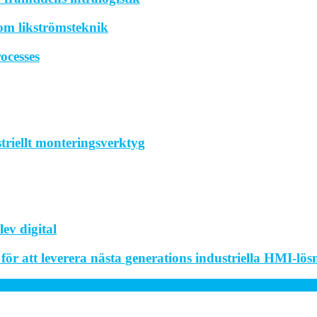
om likströmsteknik
ocesses
striellt monteringsverktyg
ev digital
r att leverera nästa generations industriella HMI-lös