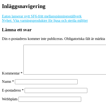
Inläggsnavigering
Eaton lanserar nytt SF6-fritt mellanspänningsställverk
Nyhet: Vita varningsprodukter för ljusa och sterila miljöer
Lämna ett svar
Din e-postadress kommer inte publiceras.
Obligatoriska fält är märkta
Kommentar
*
Namn
*
E-postadress
*
Webbplats