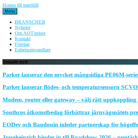
Hoppa till innehåll
Menu
BRANSCHER
Nyheter
Om AOT/priser
Kontakt
Företag
Enhetsomvandlare
Senaste nytt
Parker lanserar den mycket mångsidiga PE06M-serien
Parker lanserar flödes- och temperatursensorn SCVOT
Modem, router eller gateway – välj rätt uppkoppling f
Southcos åtkomstbeslag förbättrar järnvägsnätets pr
EODev och Baudouin inleder partnerskap för högeffe
Jungheinrich bjuder in till Roadshow 2026 – upptäck 