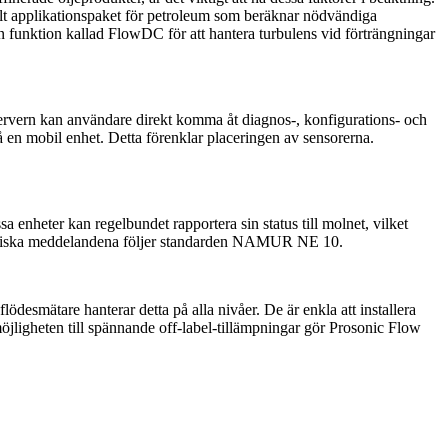
llt applikationspaket för petroleum som beräknar nödvändiga
unktion kallad FlowDC för att hantera turbulens vid förträngningar
vern kan användare direkt komma åt diagnos-, konfigurations- och
å en mobil enhet. Detta förenklar placeringen av sensorerna.
 enheter kan regelbundet rapportera sin status till molnet, vilket
nostiska meddelandena följer standarden NAMUR NE 10.
ödesmätare hanterar detta på alla nivåer. De är enkla att installera
jligheten till spännande off-label-tillämpningar gör Prosonic Flow