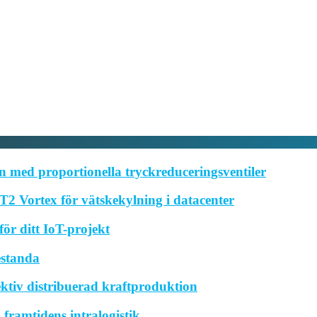
 med proportionella tryckreduceringsventiler
2 Vortex för vätskekylning i datacenter
ör ditt IoT-projekt
estanda
ktiv distribuerad kraftproduktion
framtidens intralogistik