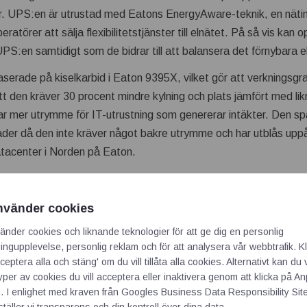
. UPS:en är utrustad med Eatons EnergyAware-teknik, en nätint
ratörer att sälja flexibilitetstjänster till elnätet. På så vis kan 
S:en samtidigt som de bidrar till att balansera det förnybara e
serade på kiselkarbid i Eaton 9395X, vilket gör att verkningsgra
t den kräver 30 procent mindre kylning och plats jämfört med li
r mer utrymme för IT-utrustning som genererar intäkter. Den s
nader då den inte kräver något bakre utrymme och har utblås upp
atacenter i Norden på Eaton.
installation och självkonfigurerade kraftmoduler gör det enkelt a
ras med ett klick, och med inbyggda självövervakningssystem 
nvänder cookies
oller. Den patenterade HotSync-tekniken för lastdelning ökar till
änder cookies och liknande teknologier för att ge dig en personlig
ritiska felpunkter. Den garanterar säker och tillförlitlig drift ge
ngupplevelse, personlig reklam och för att analysera vår webbtrafik. Kl
 UPS:er utan behov av kommunikationslänk eller synkroniseringss
ceptera alla och stäng' om du vill tillåta alla cookies. Alternativt kan du 
typer av cookies du vill acceptera eller inaktivera genom att klicka på 
 en full livscykelanalys och ett eco-pass för att visa dess m
. I enlighet med kraven från
Googles Business Data Responsibility Sit
s dess att den upphör att fungera. Den kan därför enkelt inkluder
täller vi transparens och din kontroll över dina data.