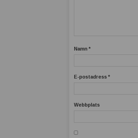
t
b
ä
t
Namn
*
t
r
E-postadress
*
e
Webbplats