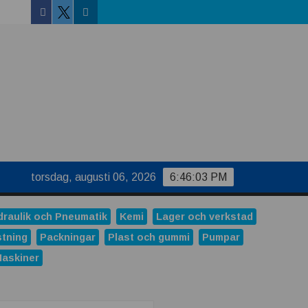
Facebook
Linkedin
Twitter
torsdag, augusti 06, 2026
6:46:03 PM
draulik och Pneumatik
Kemi
Lager och verkstad
stning
Packningar
Plast och gummi
Pumpar
Maskiner