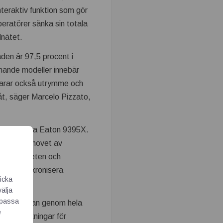
eraktiv funktion som gör
operatörer sänka sin totala
lnätet.
den är 97,5 procent i
knande modeller innebär
parar också utrymme och
åt, säger Marcelo Pizzato,
tt driftsätta Eaton 9395X.
minskar behovet av
förlitligheten och
nom att synkronisera
icka
ignaler.
välja
Anpassa
iljöpåverkan genom hela
e
as i beräkningar för