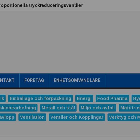
oportionella tryckreduceringsventiler
x för vätskekylning i datacenter
oT-projekt
a
tribuerad kraftproduktion
ens intralogistik
römsteknik
es
Dunlop Hiflex tar ny rekordorder!
las prestigefyllt pris för industriellt monteringsverktyg
ONTAKT
FÖRETAG
ENHETSOMVANDLARE
ns och Hydro tecknar långsiktigt avtal
tal
ik
Emballage och förpackning
Energi
Food Pharma
Hy
verera nästa generations industriella HMI-lösningar
skinbearbetning
Metall och stål
Miljö och avfall
Mätutru
avlopp
Ventilation
Ventiler och Kopplingar
Verktyg och 