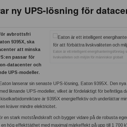
ar ny UPS-lösning för datace
ör avbrottsfri
Eaton 9395X, ska
acenter att minska
Eaton är ett intelligent energihanteringsföretag s
PS:en passar för
livskvaliteten och miljön för människor globalt
ion-datacenter och
ande UPS-modeller.
Eaton lanserar sin senaste UPS-lösning, Eaton 9395X. Den nya U
med liknande UPS-modeller, vilket är fördelaktigt för befintlig
n kiselkarbidomriktare är 9395X energieffektiv och underlättar mi
en kräver mindre elektricitet.
ör en stark motståndskraft och bygger vidare på de robusta e
n hög effekttäthet med maximal märkeffekt på upp till 1 700 