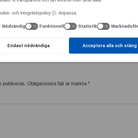
ingsnivå.
okie- och integritetspolicy
Anpassa
Nödvändig
Funktionell
Statistik
Marknadsfö
.
Endast nödvändiga
Acceptera alla och stäng
 publiceras.
Obligatoriska fält är märkta
*