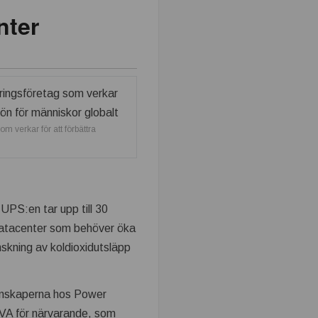
nter
om verkar för att förbättra
PS:en tar upp till 30
a datacenter som behöver öka
nskning av koldioxidutsläpp
genskaperna hos Power
kVA för närvarande, som