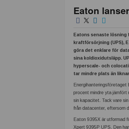
Eaton lanser
k
n
i
Eatons senaste lösning f
kraftförsörjning (UPS), 
k
göra det enklare för dat
sina koldioxidutsläpp. U
i
hyperscale- och colocat
tar mindre plats än likn
n
Energihanteringsföretaget 
d
procent mindre yta jämfört 
sin kapacitet. Tack vare si
u
från datacenter, eftersom d
s
Eaton 9395X är utformad f
Xpert 9395P UPS. Den har e