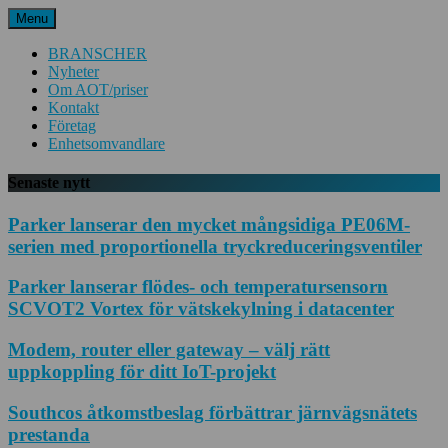
Hoppa
Menu
till
innehåll
BRANSCHER
Nyheter
Om AOT/priser
Kontakt
Företag
Enhetsomvandlare
Senaste nytt
Parker lanserar den mycket mångsidiga PE06M-
serien med proportionella tryckreduceringsventiler
Parker lanserar flödes- och temperatursensorn
SCVOT2 Vortex för vätskekylning i datacenter
Modem, router eller gateway – välj rätt
uppkoppling för ditt IoT-projekt
Southcos åtkomstbeslag förbättrar järnvägsnätets
prestanda