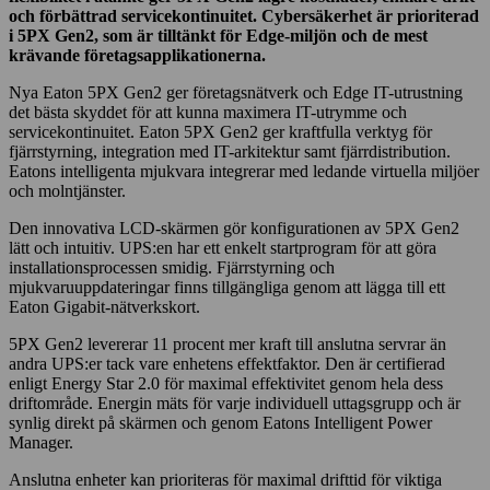
och förbättrad servicekontinuitet. Cybersäkerhet är prioriterad
i 5PX Gen2, som är tilltänkt för Edge-miljön och de mest
krävande företagsapplikationerna.
Nya Eaton 5PX Gen2 ger företagsnätverk och Edge IT-utrustning
det bästa skyddet för att kunna maximera IT-utrymme och
servicekontinuitet. Eaton 5PX Gen2 ger kraftfulla verktyg för
fjärrstyrning, integration med IT-arkitektur samt fjärrdistribution.
Eatons intelligenta mjukvara integrerar med ledande virtuella miljöer
och molntjänster.
Den innovativa LCD-skärmen gör konfigurationen av 5PX Gen2
lätt och intuitiv. UPS:en har ett enkelt startprogram för att göra
installationsprocessen smidig. Fjärrstyrning och
mjukvaruuppdateringar finns tillgängliga genom att lägga till ett
Eaton Gigabit-nätverkskort.
5PX Gen2 levererar 11 procent mer kraft till anslutna servrar än
andra UPS:er tack vare enhetens effektfaktor. Den är certifierad
enligt Energy Star 2.0 för maximal effektivitet genom hela dess
driftområde. Energin mäts för varje individuell uttagsgrupp och är
synlig direkt på skärmen och genom Eatons Intelligent Power
Manager.
Anslutna enheter kan prioriteras för maximal drifttid för viktiga