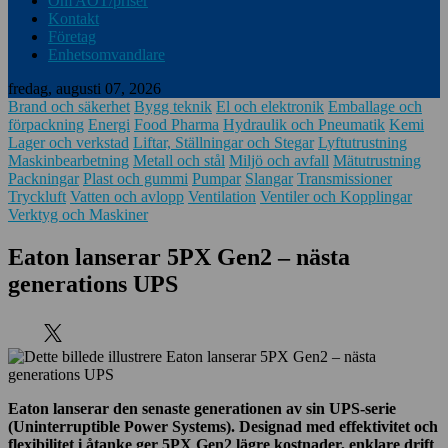
Om AOT/priser
Kontakt
Företag
Enhetsomvandlare
fredag, augusti 07, 2026
Brand och säkerhet
Bygg teknik
El och elektronik
Emballage och
förpackning
Energi
Food Pharma
Hydraulik och Pneumatik
Kemi
Lager och verkstad
Liftar, Ställningar och Stegar
Lyftutrustning
Maskinbearbetning
Metall och stål
Miljö och avfall
Mätutrustning
Packningar
Plast och gummi
Pumpar
Slangar
Transmissioner
Tryckluft
Vatten och avlopp
Ventilation
Ventiler och Kopplingar
Verktyg och Maskiner
Eaton lanserar 5PX Gen2 – nästa
generations UPS
Eaton lanserar den senaste generationen av sin UPS-serie
(Uninterruptible Power Systems). Designad med effektivitet och
flexibilitet i åtanke ger 5PX Gen2 lägre kostnader, enklare drift