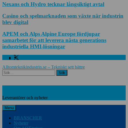
Nexans och Hydro tecknar långsiktigt avtal
Casino och spelmarknaden som växte när industrin
blev digital
APEM och Alps Alpine Europe fördjupar
samarbetet för att leverera nästa generations
industriella HMI-lösningar
Facebook
Linkedin
Twitter
Alltomteknikindustrin.se – Tekniskt sett bättre
Search
Leverantörer och nyheter
Leverantörer och nyheter
Menu
BRANSCHER
Nyheter