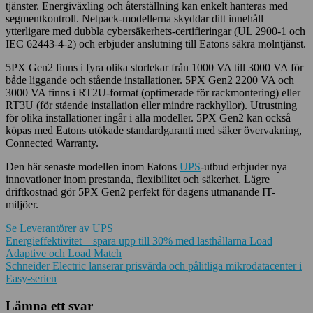
tjänster. Energiväxling och återställning kan enkelt hanteras med
segmentkontroll. Netpack-modellerna skyddar ditt innehåll
ytterligare med dubbla cybersäkerhets-certifieringar (UL 2900-1 och
IEC 62443-4-2) och erbjuder anslutning till Eatons säkra molntjänst.
5PX Gen2 finns i fyra olika storlekar från 1000 VA till 3000 VA för
både liggande och stående installationer. 5PX Gen2 2200 VA och
3000 VA finns i RT2U-format (optimerade för rackmontering) eller
RT3U (för stående installation eller mindre rackhyllor). Utrustning
för olika installationer ingår i alla modeller. 5PX Gen2 kan också
köpas med Eatons utökade standardgaranti med säker övervakning,
Connected Warranty.
Den här senaste modellen inom Eatons
UPS
-utbud erbjuder nya
innovationer inom prestanda, flexibilitet och säkerhet. Lägre
driftkostnad gör 5PX Gen2 perfekt för dagens utmanande IT-
miljöer.
Se Leverantörer av UPS
Inläggsnavigering
Energieffektivitet – spara upp till 30% med lasthållarna Load
Adaptive och Load Match
Schneider Electric lanserar prisvärda och pålitliga mikrodatacenter i
Easy-serien
Lämna ett svar