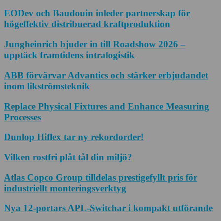
EODev och Baudouin inleder partnerskap för
högeffektiv distribuerad kraftproduktion
Jungheinrich bjuder in till Roadshow 2026 –
upptäck framtidens intralogistik
ABB förvärvar Advantics och stärker erbjudandet
inom likströmsteknik
Replace Physical Fixtures and Enhance Measuring
Processes
Dunlop Hiflex tar ny rekordorder!
Vilken rostfri plåt tål din miljö?
Atlas Copco Group tilldelas prestigefyllt pris för
industriellt monteringsverktyg
Nya 12-portars APL-Switchar i kompakt utförande