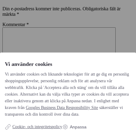
Din e-postadress kommer inte publiceras.
Obligatoriska fält är
märkta
*
Kommentar
*
Vi använder cookies
Namn
*
Vi använder cookies och liknande teknologier för att ge dig en personlig
shoppingupplevelse, personlig reklam och för att analysera vår
E-postadress
*
webbtrafik. Klicka på 'Acceptera alla och stäng' om du vill tillåta alla
cookies. Alternativt kan du välja vilka typer av cookies du vill acceptera
Webbplats
eller inaktivera genom att klicka på Anpassa nedan. I enlighet med
kraven från
Googles Business Data Responsibility Site
säkerställer vi
Spara mitt namn, min e-postadress och webbplats i denna
webbläsare till nästa gång jag skriver en kommentar.
transparens och din kontroll över dina data.
Cookie- och integritetspolicy
Anpassa