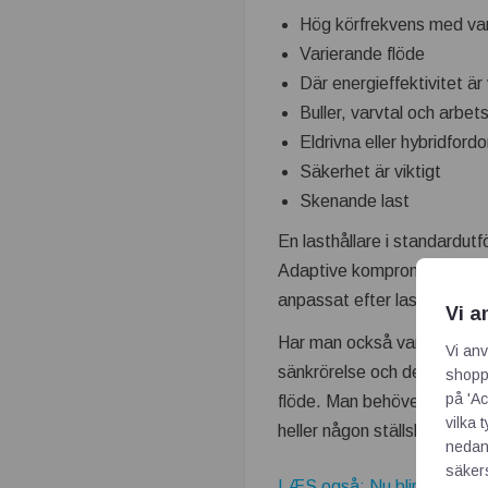
Hög körfrekvens med var
Varierande flöde
Där energieffektivitet är 
Buller, varvtal och arbets
Eldrivna eller hybridford
Säkerhet är viktigt
Skenande last
En lasthållare i standardutf
Adaptive kompromissar aldri
anpassat efter lasten.
Vi a
Har man också varierande f
Vi anv
sänkrörelse och den kan lö
shoppi
på 'Ac
flöde. Man behöver inte stäl
vilka 
heller någon ställskruv på v
nedan
säkers
LÆS også: Nu blir produktio