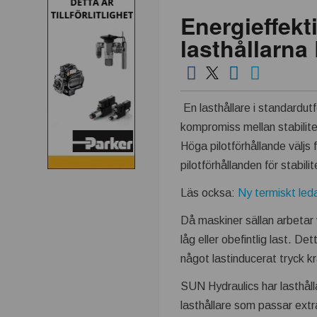
Energieffekt
lasthållarn
En lasthållare i standardutfö
kompromiss mellan stabilitet
Höga pilotförhållande väljs f
pilotförhållanden för stabilit
Läs ocksa:
Ny termiskt led
Då maskiner sällan arbetar 
låg eller obefintlig last. De
något lastinducerat tryck krä
SUN Hydraulics har lasthåll
lasthållare som passar extr