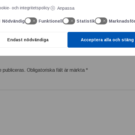
okie- och integritetspolicy
Anpassa
upp till 30% med lasthållarna Load Adaptive och Load Match's Fi
Nödvändig
Funktionell
Statistik
Marknadsfö
Endast nödvändiga
Acceptera alla och stäng
 publiceras.
Obligatoriska fält är märkta
*