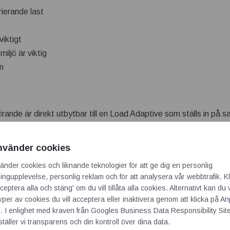
ierande last
viktigt
miljö är viktig
on
örande är direkt utbytbar till en Load Adaptive som ställs in på 
g med stabiliteten men man får en lägre energiåtgång då den har
nvänder cookies
löde passar Load Match utmärkt. Med sin speciella utformning a
änder cookies och liknande teknologier för att ge dig en personlig
sa problem med svängningar och hackningar eftersom den kan han
ngupplevelse, personlig reklam och för att analysera vår webbtrafik. Kl
ceptera alla och stäng' om du vill tillåta alla cookies. Alternativt kan du 
la in en Load Match då den känner av lasten och ställer in sig aut
typer av cookies du vill acceptera eller inaktivera genom att klicka på 
entilen. Detta ökar säkerheten då ingen obehörig kan felaktigt ju
. I enlighet med kraven från
Googles Business Data Responsibility Sit
täller vi transparens och din kontroll över dina data.
nen av torris enkel!