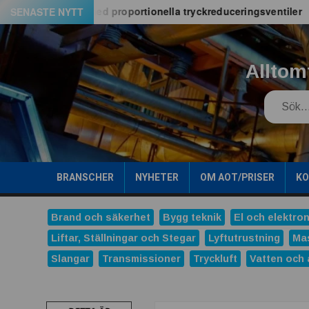
Hoppa
E06M-serien med proportionella tryckreduceringsventiler
SENASTE NYTT
till
innehåll
Alltom
Search
BRANSCHER
NYHETER
OM AOT/PRISER
K
Brand och säkerhet
Bygg teknik
El och elektron
Liftar, Ställningar och Stegar
Lyftutrustning
Ma
Slangar
Transmissioner
Tryckluft
Vatten och 