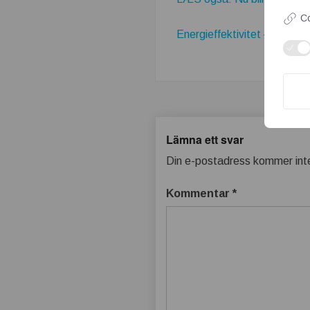
Co
Energieffektivitet – spara 
Lämna ett svar
Din e-postadress kommer inte
Kommentar
*