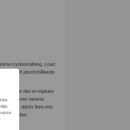
samma tryckinställning. Load
 variabelt pilotförhållande
v sätet ger den en mjukare
tera ett mer varierat
icka
välja
omatiskt, därför finns inte
Anpassa
stera ventilen.
e