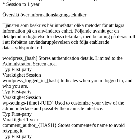
* Session to 1 year
Översikt över informationslagringstekniker
Tjänsten som beskrivs här innefattar olika metoder för att lagra
information på en användares enhet. Följande avsnitt ger en
detaljerad redogörelse för dessa tekniker, med betoning på deras roll
i att förbättra användarupplevelsen och följa etablerade
dataskyddsprotokoll.
wordpress_[hash]
Stores authentication details. Limited to the
Administration Screen area.
Typ
First-party
Varaktighet
Session
wordpress_logged_in_[hash]
Indicates when you're logged in, and
who you are.
Typ
First-party
Varaktighet
Session
wp-settings-{time}-[UID]
Used to customize your view of the
admin interface and possibly the main site interface.
Typ
First-party
Varaktighet
1 year
comment_author_{HASH}
Stores commenter's name to avoid
retyping it.
Typ
First-party