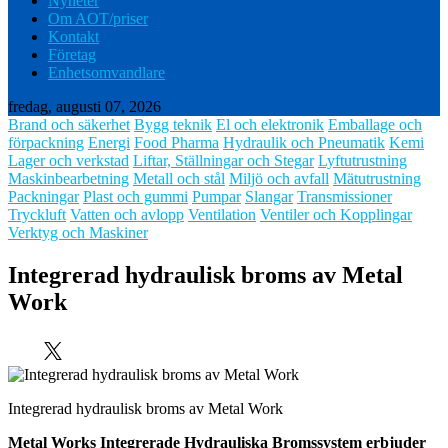
Nyheter
Om AOT/priser
Kontakt
Företag
Enhetsomvandlare
fredag, augusti 07, 2026
Brand och säkerhet
Bygg teknik
El och elektronik
Emballage och
förpackning
Energi
Food Pharma
Hydraulik och Pneumatik
Kemi
Lager och verkstad
Liftar, Ställningar och Stegar
Lyftutrustning
Maskinbearbetning
Metall och stål
Miljö och avfall
Mätutrustning
Packningar
Plast och gummi
Pumpar
Slangar
Transmissioner
Tryckluft
Vatten och avlopp
Ventilation
Ventiler och Kopplingar
Verktyg och Maskiner
Integrerad hydraulisk broms av Metal
Work
Integrerad hydraulisk broms av Metal Work
Metal Works Integrerade Hydrauliska Bromssystem erbjuder