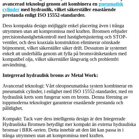
avancerad teknologi genom att kombinera en
pneumatisk
cylinder
med hydraulik, vilket säkerställer enastående
prestanda enligt ISO 15552-standarder.
Dess kompakta design möjliggör enkel placering även i trånga
utrymmen utan att kompromissa med kraften. Bromsen erbjuder
precisionshastighetskontroll med hastighetsjustering och STOP-
ventiler, och dess koaxiala konstruktion eliminerar oönskade
böjmoment, vilket säkerställer säker drift. Dessutom är systemet
enkelt att underhålla genom att fylla på bromsvätsketanken med
kompatibel olja, vilket säkerställer långvarig och problemfri
användning.
Integrerad hydraulisk broms av Metal Work:
Avancerad teknologi: Vårt oleopneumatiska system kombinerar en
pneumatisk cylinder, i enlighet med ISO 15552-standarder, med en
hydraulisk krets som fungerar som en broms. Denna förening av
toppmoderna teknologier garanterar enastående prestanda och
pålitlighet.
Kompakt: Tack vare dess intelligenta design är den Integrerade
Hydrauliska Bromsen betydligt mer kompakt än externa hydrauliska
bromsar i BRK-serien. Detta innebär att den lätt kan passa in i
trånga utrymmen utan att kompromissa med kraften.