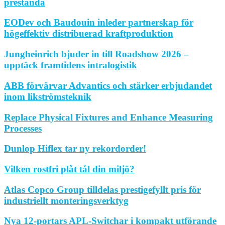
prestanda
EODev och Baudouin inleder partnerskap för
högeffektiv distribuerad kraftproduktion
Jungheinrich bjuder in till Roadshow 2026 –
upptäck framtidens intralogistik
ABB förvärvar Advantics och stärker erbjudandet
inom likströmsteknik
Replace Physical Fixtures and Enhance Measuring
Processes
Dunlop Hiflex tar ny rekordorder!
Vilken rostfri plåt tål din miljö?
Atlas Copco Group tilldelas prestigefyllt pris för
industriellt monteringsverktyg
Nya 12-portars APL-Switchar i kompakt utförande