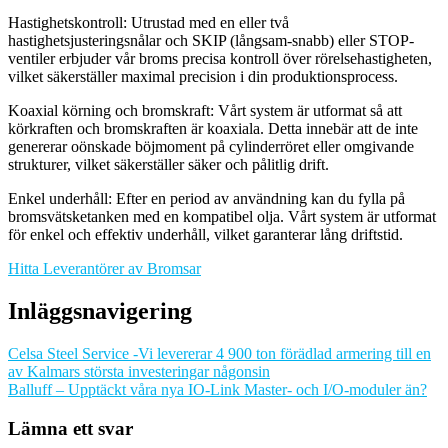
Hastighetskontroll: Utrustad med en eller två
hastighetsjusteringsnålar och SKIP (långsam-snabb) eller STOP-
ventiler erbjuder vår broms precisa kontroll över rörelsehastigheten,
vilket säkerställer maximal precision i din produktionsprocess.
Koaxial körning och bromskraft: Vårt system är utformat så att
körkraften och bromskraften är koaxiala. Detta innebär att de inte
genererar oönskade böjmoment på cylinderröret eller omgivande
strukturer, vilket säkerställer säker och pålitlig drift.
Enkel underhåll: Efter en period av användning kan du fylla på
bromsvätsketanken med en kompatibel olja. Vårt system är utformat
för enkel och effektiv underhåll, vilket garanterar lång driftstid.
Hitta Leverantörer av Bromsar
Inläggsnavigering
Celsa Steel Service -Vi levererar 4 900 ton förädlad armering till en
av Kalmars största investeringar någonsin
Balluff – Upptäckt våra nya IO-Link Master- och I/O-moduler än?
Lämna ett svar