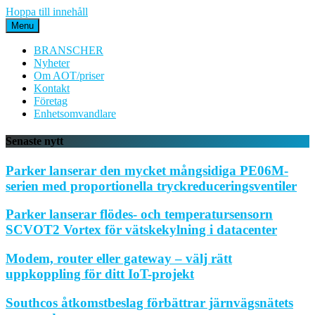
Hoppa till innehåll
Menu
BRANSCHER
Nyheter
Om AOT/priser
Kontakt
Företag
Enhetsomvandlare
Senaste nytt
Parker lanserar den mycket mångsidiga PE06M-
serien med proportionella tryckreduceringsventiler
Parker lanserar flödes- och temperatursensorn
SCVOT2 Vortex för vätskekylning i datacenter
Modem, router eller gateway – välj rätt
uppkoppling för ditt IoT-projekt
Southcos åtkomstbeslag förbättrar järnvägsnätets