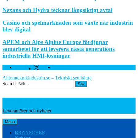
Nexans och Hydro tecknar långsiktigt avtal
Casino och spelmarknaden som växte när industrin
blev digital
APEM och Alps Alpine Europe fördjupar
samarbetet för att leverera nästa generations
industriella HMI-lösningar
Facebook
Twitter
Linkedin
Alltomteknikindustrin.se – Tekniskt sett bättre
Search
Leverantörer och nyheter
Leverantörer och nyheter
Menu
BRANSCHER