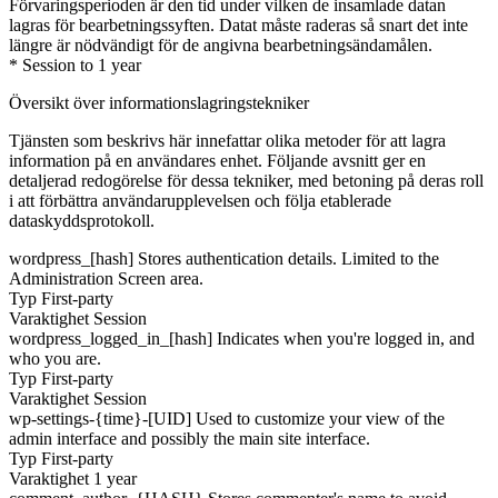
Förvaringsperioden är den tid under vilken de insamlade datan
lagras för bearbetningssyften. Datat måste raderas så snart det inte
längre är nödvändigt för de angivna bearbetningsändamålen.
* Session to 1 year
Översikt över informationslagringstekniker
Tjänsten som beskrivs här innefattar olika metoder för att lagra
information på en användares enhet. Följande avsnitt ger en
detaljerad redogörelse för dessa tekniker, med betoning på deras roll
i att förbättra användarupplevelsen och följa etablerade
dataskyddsprotokoll.
wordpress_[hash]
Stores authentication details. Limited to the
Administration Screen area.
Typ
First-party
Varaktighet
Session
wordpress_logged_in_[hash]
Indicates when you're logged in, and
who you are.
Typ
First-party
Varaktighet
Session
wp-settings-{time}-[UID]
Used to customize your view of the
admin interface and possibly the main site interface.
Typ
First-party
Varaktighet
1 year