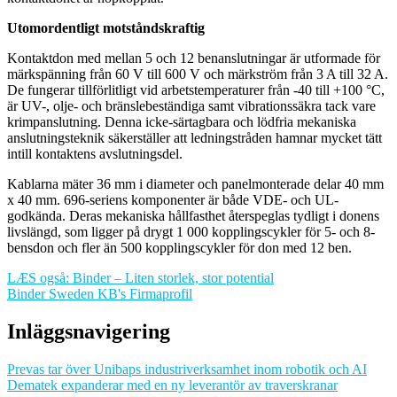
Utomordentligt motståndskraftig
Kontaktdon med mellan 5 och 12 benanslutningar är utformade för
märkspänning från 60 V till 600 V och märkström från 3 A till 32 A.
De fungerar tillförlitligt vid arbetstemperaturer från -40 till +100 °C,
är UV-, olje- och bränslebeständiga samt vibrationssäkra tack vare
krimpanslutning. Denna icke-särtagbara och lödfria mekaniska
anslutningsteknik säkerställer att ledningstråden hamnar mycket tätt
intill kontaktens avslutningsdel.
Kablarna mäter 36 mm i diameter och panelmonterade delar 40 mm
x 40 mm. 696-seriens komponenter är både VDE- och UL-
godkända. Deras mekaniska hållfasthet återspeglas tydligt i donens
livslängd, som ligger på drygt 1 000 kopplingscykler för 5- och 8-
bensdon och fler än 500 kopplingscykler för don med 12 ben.
LÆS også: Binder – Liten storlek, stor potential
Binder Sweden KB's Firmaprofil
Inläggsnavigering
Prevas tar över Unibaps industriverksamhet inom robotik och AI
Dematek expanderar med en ny leverantör av traverskranar