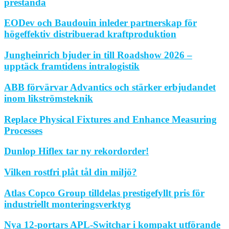
prestanda
EODev och Baudouin inleder partnerskap för
högeffektiv distribuerad kraftproduktion
Jungheinrich bjuder in till Roadshow 2026 –
upptäck framtidens intralogistik
ABB förvärvar Advantics och stärker erbjudandet
inom likströmsteknik
Replace Physical Fixtures and Enhance Measuring
Processes
Dunlop Hiflex tar ny rekordorder!
Vilken rostfri plåt tål din miljö?
Atlas Copco Group tilldelas prestigefyllt pris för
industriellt monteringsverktyg
Nya 12-portars APL-Switchar i kompakt utförande