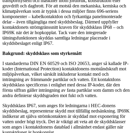
transportsystem och maskiner inom jordbruk, konstruktion eller
gruvdrift och dagbrott. För att motstå den mekaniska, kemiska och
klimatpåverkan som är typisk i dessa miljöer finns 696-seriens
komponenter – kabelkontaktdon och fyrkantiga panelmonterade
delar – även tillgängliga med skyddsbeslag. Därmed uppfyller
kontaktdonets strömgränssnitt kraven för skyddsklass IP68 – och
IP69K när det är hopkopplat. Tack vare den integrerade
tätningsfunktionen skyddas samtliga ledningar placerade i
skyddsbeslaget enligt IP67.
Bakgrund: skyddsklass som styrkemått
I standarderna DIN EN 60529 och ISO 20653, anger så kallade IP-
koder (International Protection) kontaktdonens motståndskraft mot
miljöpåverkan, vilket särskilt inkluderar kontakt med och
inträngning av främmande partiklar och vatten. Ett kontaktdons
skyddsklass specificeras i enlighet med dessa IP-koder, där den
första siffran gäller inträngning av fasta partiklar som damm och den
andra definierar skyddsgraden mot fukt och vatten.
Skyddsklass IP67, som anges för ledningarna i HEC-donens
skyddsbeslag, representerar skydd mot tillfällig nedsänkning. IP69K
indikerar att själva strömkontakten är skyddad mot exponering för
vatten under högt tryck. Det är viktigt att veta att de skyddsklasser
som anges i kontaktdonens datablad i allmänhet endast gäller när
kontaktdonet är hopkopplat.