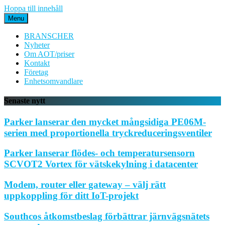
Hoppa till innehåll
Menu
BRANSCHER
Nyheter
Om AOT/priser
Kontakt
Företag
Enhetsomvandlare
Senaste nytt
Parker lanserar den mycket mångsidiga PE06M-
serien med proportionella tryckreduceringsventiler
Parker lanserar flödes- och temperatursensorn
SCVOT2 Vortex för vätskekylning i datacenter
Modem, router eller gateway – välj rätt
uppkoppling för ditt IoT-projekt
Southcos åtkomstbeslag förbättrar järnvägsnätets