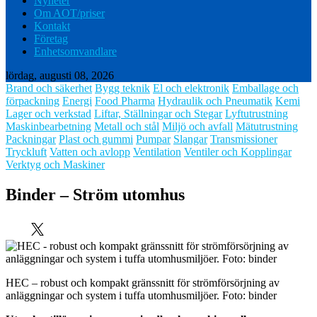
Nyheter
Om AOT/priser
Kontakt
Företag
Enhetsomvandlare
lördag, augusti 08, 2026
Brand och säkerhet
Bygg teknik
El och elektronik
Emballage och
förpackning
Energi
Food Pharma
Hydraulik och Pneumatik
Kemi
Lager och verkstad
Liftar, Ställningar och Stegar
Lyftutrustning
Maskinbearbetning
Metall och stål
Miljö och avfall
Mätutrustning
Packningar
Plast och gummi
Pumpar
Slangar
Transmissioner
Tryckluft
Vatten och avlopp
Ventilation
Ventiler och Kopplingar
Verktyg och Maskiner
Binder – Ström utomhus
HEC – robust och kompakt gränssnitt för strömförsörjning av
anläggningar och system i tuffa utomhusmiljöer. Foto: binder