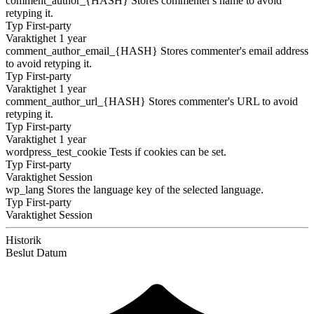
comment_author_{HASH}
Stores commenter's name to avoid
retyping it.
Typ
First-party
Varaktighet
1 year
comment_author_email_{HASH}
Stores commenter's email address
to avoid retyping it.
Typ
First-party
Varaktighet
1 year
comment_author_url_{HASH}
Stores commenter's URL to avoid
retyping it.
Typ
First-party
Varaktighet
1 year
wordpress_test_cookie
Tests if cookies can be set.
Typ
First-party
Varaktighet
Session
wp_lang
Stores the language key of the selected language.
Typ
First-party
Varaktighet
Session
Historik
Beslut
Datum