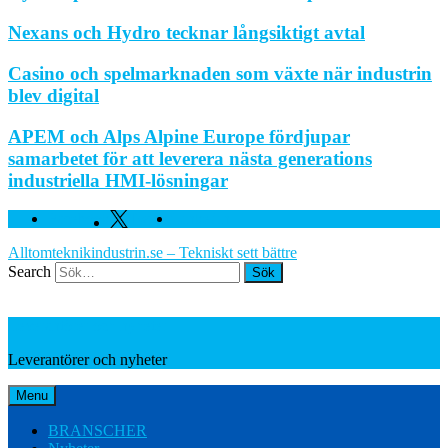
Nexans och Hydro tecknar långsiktigt avtal
Casino och spelmarknaden som växte när industrin
blev digital
APEM och Alps Alpine Europe fördjupar
samarbetet för att leverera nästa generations
industriella HMI-lösningar
Facebook
Twitter
Linkedin
Alltomteknikindustrin.se – Tekniskt sett bättre
Search
Leverantörer och nyheter
Leverantörer och nyheter
Menu
BRANSCHER