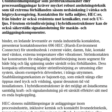
Utomhustillämpningar som jordbruksmaskiner eller
processanläggningar kräver mycket robust anslutningsteknik
som tål extrema förhållanden såsom nedsänkning i vätska och
högtrycksrengöring. Kontaktdon för tuffa miljöer, HEC:er,
från binder är också resistenta mot kemikalier, rost och UV-
ljus. Förutom strömförsörjning i hybridkonstruktioner kan de
också säkerställa signalanslutning för maskin- och
anläggningskomponenter.
binder, en ledande leverantör av runda industriella kontaktdon,
presenterar kontaktdonserien 696 HEC (Harsh-Environment
Connector) för utomhusbruk i extremt väder, damm, fukt, kontakt
med vätskor, extrema temperaturer eller vibrationer. Strömkontakten
har konstruerats för mångsidig strömförsörjning inom segment för
både hög och låg spänning under särskilt svåra förhållanden. Dess
kompakta utformning stöder strömförsörjning av utrustning eller
system, såsom exempelvis drivenheter, i trånga utrymmen.
Snabblåsningsmekanism av bajonett-typ, som enkelt stängs eller
öppnas med tryck och vridning, sparar dessutom tid vid
installationen. I hybridkonstruktioner är det möjligt att åstadkomma
samtidig kraft- och signalanslutning på ett särskilt effektivt sätt med
en enda hopkoppling.
HEC-donens måltillämpningar är anläggningar inom
processindustrin, inklusive kemisk och kontaktfri livsmedelsteknik,