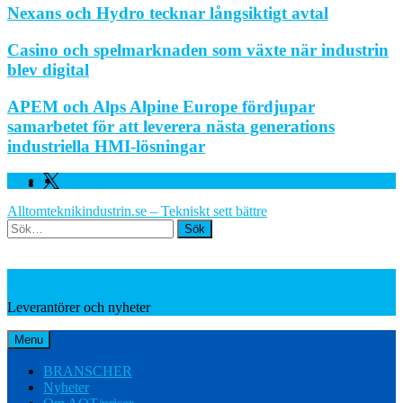
Nexans och Hydro tecknar långsiktigt avtal
Casino och spelmarknaden som växte när industrin
blev digital
APEM och Alps Alpine Europe fördjupar
samarbetet för att leverera nästa generations
industriella HMI-lösningar
Facebook
Linkedin
Twitter
Alltomteknikindustrin.se – Tekniskt sett bättre
Search
Leverantörer och nyheter
Leverantörer och nyheter
Menu
BRANSCHER
Nyheter