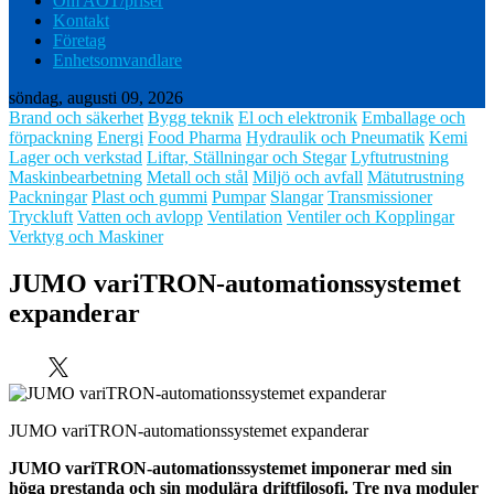
Om AOT/priser
Kontakt
Företag
Enhetsomvandlare
söndag, augusti 09, 2026
Brand och säkerhet
Bygg teknik
El och elektronik
Emballage och
förpackning
Energi
Food Pharma
Hydraulik och Pneumatik
Kemi
Lager och verkstad
Liftar, Ställningar och Stegar
Lyftutrustning
Maskinbearbetning
Metall och stål
Miljö och avfall
Mätutrustning
Packningar
Plast och gummi
Pumpar
Slangar
Transmissioner
Tryckluft
Vatten och avlopp
Ventilation
Ventiler och Kopplingar
Verktyg och Maskiner
JUMO variTRON-automationssystemet
expanderar
JUMO variTRON-automationssystemet expanderar
JUMO variTRON-automationssystemet imponerar med sin
höga prestanda och sin modulära driftfilosofi. Tre nya moduler