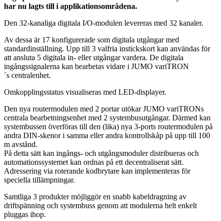
har nu lagts till i applikationsområdena.
Den 32-kanaliga digitala I/O-modulen levereras med 32 kanaler.
Av dessa är 17 konfigurerade som digitala utgångar med
standardinställning. Upp till 3 valfria instickskort kan användas för
att ansluta 5 digitala in- eller utgångar vardera. De digitala
ingångssignalerna kan bearbetas vidare i JUMO variTRON
´s centralenhet.
Omkopplingsstatus visualiseras med LED-displayer.
Den nya routermodulen med 2 portar utökar JUMO variTRONs
centrala bearbetningsenhet med 2 systembusutgångar. Därmed kan
systembussen överföras till den (lika) nya 3-ports routermodulen på
andra DIN-skenor i samma eller andra kontrollskåp på upp till 100
m avstånd.
På detta sätt kan ingångs- och utgångsmoduler distribueras och
automationssystemet kan ordnas på ett decentraliserat sätt.
Adressering via roterande kodbrytare kan implementeras för
speciella tillämpningar.
Samtliga 3 produkter möjliggör en snabb kabeldragning av
driftspänning och systembuss genom att modulerna helt enkelt
pluggas ihop.