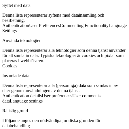
Syftet med data
Denna lista representerar syftena med datainsamling och
bearbetning.
Authentication
User Preferences
Commenting Functionality
Language
Settings
Använda teknologier
Denna lista representerar alla teknologier som denna tjänst använder
för att samla in data. Typiska teknologier är cookies och pixlar som
placeras i webbläsaren.
Cookies
Insamlade data
Denna lista representerar alla (personliga) data som samlas in av
eller genom användningen av denna tjänst.
Authentication details
User preferences
User comments
data
Language settings
Rättslig grund
I följande anges den nödvändiga juridiska grunden för
databehandling.