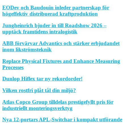
EODev och Baudouin inleder partnerskap för
högeffektiv distribuerad kraftproduktion
Jungheinrich bjuder in till Roadshow 2026 –
upptäck framtidens intralogistik
ABB förvärvar Advantics och stärker erbjudandet
inom likströmsteknik
Replace Physical Fixtures and Enhance Measuring
Processes
Dunlop Hiflex tar ny rekordorder!
Vilken rostfri plåt tål din miljö?
Atlas Copco Group tilldelas prestigefyllt pris för
industriellt monteringsverktyg
Nya 12-portars APL-Switchar i kompakt utförande