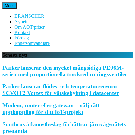
Hoppa
Menu
till
innehåll
BRANSCHER
Nyheter
Om AOT/priser
Kontakt
Företag
Enhetsomvandlare
Senaste nytt
Parker lanserar den mycket mångsidiga PE06M-
serien med proportionella tryckreduceringsventiler
Parker lanserar flödes- och temperatursensorn
SCVOT2 Vortex för vätskekylning i datacenter
Modem, router eller gateway – välj rätt
uppkoppling för ditt IoT-projekt
Southcos åtkomstbeslag förbättrar järnvägsnätets
prestanda