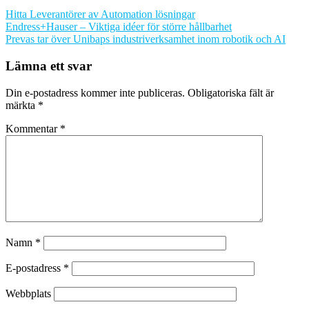
Hitta Leverantörer av Automation lösningar
Inläggsnavigering
Endress+Hauser – Viktiga idéer för större hållbarhet
Prevas tar över Unibaps industriverksamhet inom robotik och AI
Lämna ett svar
Din e-postadress kommer inte publiceras.
Obligatoriska fält är
märkta
*
Kommentar
*
Namn
*
E-postadress
*
Webbplats