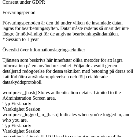
Consent under GDPR
Förvaringsperiod
Förvaringsperioden är den tid under vilken de insamlade datan
lagras för bearbetningssyften. Datat måste raderas så snart det inte
längre är nödvändigt för de angivna bearbetningsändamålen.
* Session to 1 year
Översikt över informationslagringstekniker
Tjänsten som beskrivs här innefattar olika metoder för att lagra
information på en användares enhet. Följande avsnitt ger en
detaljerad redogörelse för dessa tekniker, med betoning på deras roll
i att förbättra användarupplevelsen och följa etablerade
dataskyddsprotokoll.
wordpress_[hash]
Stores authentication details. Limited to the
Administration Screen area.
Typ
First-party
Varaktighet
Session
wordpress_logged_in_[hash]
Indicates when you're logged in, and
who you are.
Typ
First-party
Varaktighet
Session
wp-settings-{time}-[UID]
Used to customize your view of the