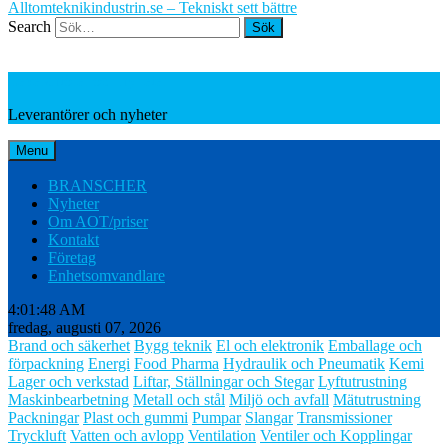
Alltomteknikindustrin.se – Tekniskt sett bättre
Search
Leverantörer och nyheter
Leverantörer och nyheter
Menu
BRANSCHER
Nyheter
Om AOT/priser
Kontakt
Företag
Enhetsomvandlare
4:01:49 AM
fredag, augusti 07, 2026
Brand och säkerhet
Bygg teknik
El och elektronik
Emballage och
förpackning
Energi
Food Pharma
Hydraulik och Pneumatik
Kemi
Lager och verkstad
Liftar, Ställningar och Stegar
Lyftutrustning
Maskinbearbetning
Metall och stål
Miljö och avfall
Mätutrustning
Packningar
Plast och gummi
Pumpar
Slangar
Transmissioner
Tryckluft
Vatten och avlopp
Ventilation
Ventiler och Kopplingar