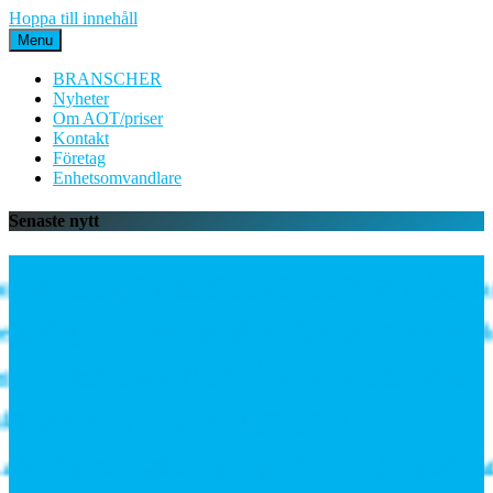
Hoppa till innehåll
Menu
BRANSCHER
Nyheter
Om AOT/priser
Kontakt
Företag
Enhetsomvandlare
Senaste nytt
ycket mångsidiga PE06M-serien med proportionella try
s- och temperatursensorn SCVOT2 Vortex för vätskekyln
teway – välj rätt uppkoppling för ditt IoT-projekt
g förbättrar järnvägsnätets prestanda
leder partnerskap för högeffektiv distribuerad kraft