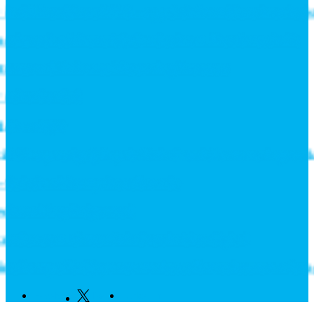
 till Roadshow 2026 – upptäck framtidens intralogisti
cs och stärker erbjudandet inom likströmsteknik
ures and Enhance Measuring Processes
rekordorder!
din miljö?
elas prestigefyllt pris för industriellt monteringsverkt
witchar i kompakt utförande
ar långsiktigt avtal
en som växte när industrin blev digital
urope fördjupar samarbetet för att leverera nästa ge
Facebook
Twitter
Linkedin