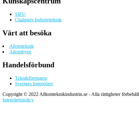
Kunskapscentrum
SIFU
Chalmers Industriteknik
Värt att besöka
Altomteknik
Altombyen
Handelsförbund
Teknikföretagen
Sveriges Ingenjörer
Copyright © 2022 Alltomteknikindustrin.se - Alla rättigheter förbehål
Integritetspolicy