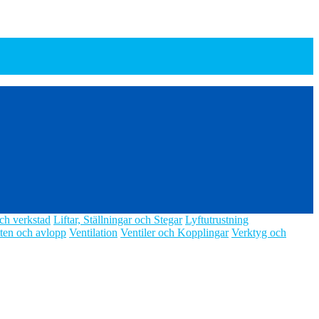
ch verkstad
Liftar, Ställningar och Stegar
Lyftutrustning
ten och avlopp
Ventilation
Ventiler och Kopplingar
Verktyg och