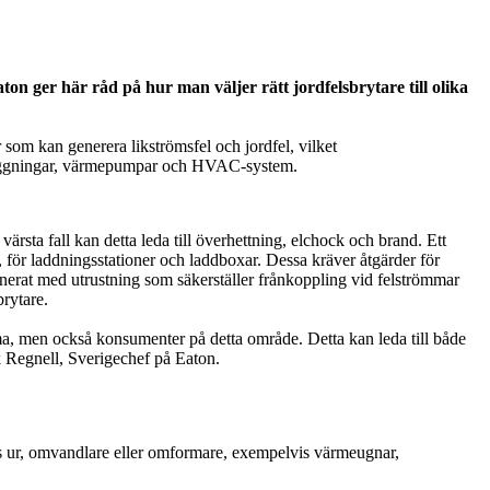
on ger här råd på hur man väljer rätt jordfelsbrytare till olika
som kan generera likströmsfel och jordfel, vilket
anläggningar, värmepumpar och HVAC-system.
värsta fall kan detta leda till överhettning, elchock och brand. Ett
, för laddningsstationer och laddboxar. Dessa kräver åtgärder för
inerat med utrustning som säkerställer frånkoppling vid felströmmar
brytare.
a, men också konsumenter på detta område. Detta kan leda till både
k Regnell, Sverigechef på Eaton.
as ur, omvandlare eller omformare, exempelvis värmeugnar,