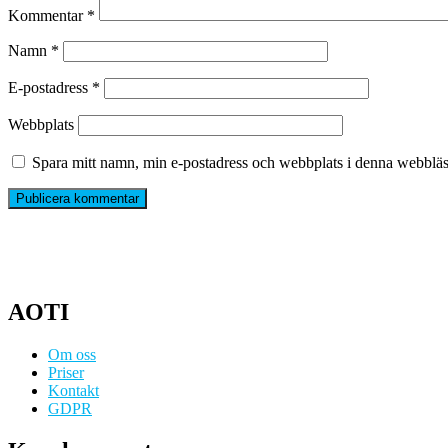
Kommentar
*
Namn
*
E-postadress
*
Webbplats
Spara mitt namn, min e-postadress och webbplats i denna webbläsa
AOTI
Om oss
Priser
Kontakt
GDPR