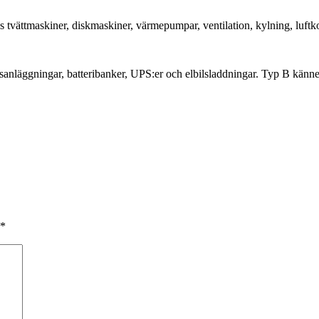
vättmaskiner, diskmaskiner, värmepumpar, ventilation, kylning, luftko
sanläggningar, batteribanker, UPS:er och elbilsladdningar. Typ B känner
*