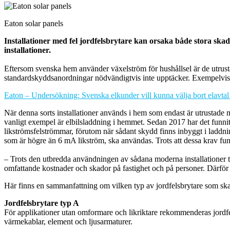
Eaton solar panels
Installationer med fel jordfelsbrytare kan orsaka både stora skad
installationer.
Eftersom svenska hem använder växelström för hushållsel är de utrusta
standardskyddsanordningar nödvändigtvis inte upptäcker. Exempelvis
Eaton – Undersökning: Svenska elkunder vill kunna välja bort elavta
När denna sorts installationer används i hem som endast är utrustade med
vanligt exempel är elbilsladdning i hemmet. Sedan 2017 har det funnits
likströmsfelströmmar, förutom när sådant skydd finns inbyggt i laddni
som är högre än 6 mA likström, ska användas. Trots att dessa krav funni
– Trots den utbredda användningen av sådana moderna installationer 
omfattande kostnader och skador på fastighet och på personer. Därför 
Här finns en sammanfattning om vilken typ av jordfelsbrytare som ska 
Jordfelsbrytare typ A
För applikationer utan omformare och likriktare rekommenderas jordfe
värmekablar, element och ljusarmaturer.