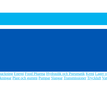
packning
Energi
Food Pharma
Hydraulik och Pneumatik
Kemi
Lager o
kningar
Plast och gummi
Pumpar
Slangar
Transmissioner
Tryckluft
Vat