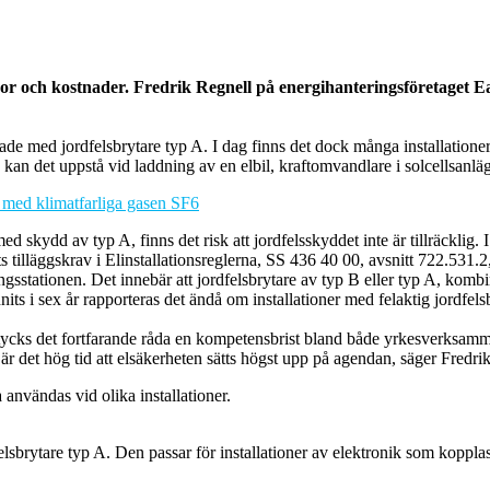
or och kostnader. Fredrik Regnell på energihanteringsföretaget Eat
de med jordfelsbrytare typ A. I dag finns det dock många installationer 
 kan det uppstå vid laddning av en elbil, kraftomvandlare i solcells
l med klimatfarliga gasen SF6
 skydd av typ A, finns det risk att jordfelsskyddet inte är tillräcklig. I 
 tilläggskrav i Elinstallationsreglerna, SS 436 40 00, avsnitt 722.531.2
ngsstationen. Det innebär att jordfelsbrytare av typ B eller typ A, komb
ts i sex år rapporteras det ändå om installationer med felaktig jordfels
tycks det fortfarande råda en kompetensbrist bland både yrkesverksamm
är det hög tid att elsäkerheten sätts högst upp på agendan, säger Fredri
användas vid olika installationer.
lsbrytare typ A. Den passar för installationer av elektronik som koppl