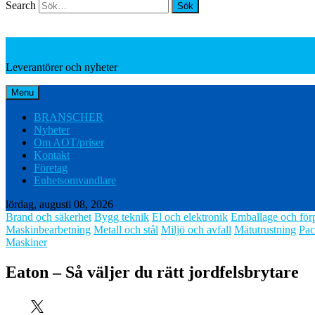
Search
Leverantörer och nyheter
Leverantörer och nyheter
Menu
BRANSCHER
Nyheter
Om AOT/priser
Kontakt
Företag
Enhetsomvandlare
lördag, augusti 08, 2026
Brand och säkerhet
Bygg teknik
El och elektronik
Emballage och för
Maskinbearbetning
Metall och stål
Miljö och avfall
Mätutrustning
Pac
Maskiner
Eaton – Så väljer du rätt jordfelsbrytare