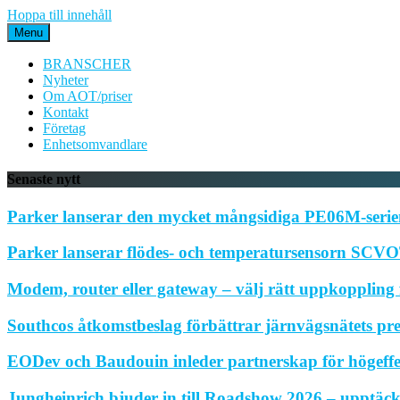
Hoppa till innehåll
Menu
BRANSCHER
Nyheter
Om AOT/priser
Kontakt
Företag
Enhetsomvandlare
Senaste nytt
Parker lanserar den mycket mångsidiga PE06M-serien
Parker lanserar flödes- och temperatursensorn SCVOT
Modem, router eller gateway – välj rätt uppkoppling f
Southcos åtkomstbeslag förbättrar järnvägsnätets pr
EODev och Baudouin inleder partnerskap för högeffe
Jungheinrich bjuder in till Roadshow 2026 – upptäck 