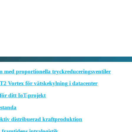
 med proportionella tryckreduceringsventiler
2 Vortex för vätskekylning i datacenter
ör ditt IoT-projekt
estanda
ktiv distribuerad kraftproduktion
framtidens intralogistik