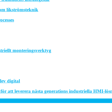
om likströmsteknik
ocesses
striellt monteringsverktyg
ev digital
r att leverera nästa generations industriella HMI-lös