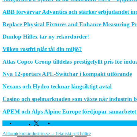
ABB förvärvar Advantics och stärker erbjudandet in
Replace Physical Fixtures and Enhance Measuring Pr
Dunlop Hiflex tar ny rekordorder!
Vilken rostfri plåt tål din miljö?
Atlas Copco Group tilldelas prestigefyllt pris för indu
Nya 12-portars APL-Switchar i kompakt utförande
Nexans och Hydro tecknar långsiktigt avtal
Casino och spelmarknaden som växte när industrin bl
APEM och Alps Alpine Europe fördjupar samarbetet fö
Facebook
Twitter
Linkedin
Alltomteknikindustrin.se – Tekniskt sett bättre