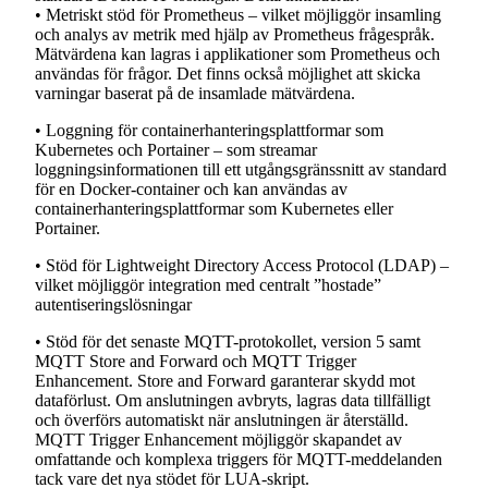
• Metriskt stöd för Prometheus – vilket möjliggör insamling
och analys av metrik med hjälp av Prometheus frågespråk.
Mätvärdena kan lagras i applikationer som Prometheus och
användas för frågor. Det finns också möjlighet att skicka
varningar baserat på de insamlade mätvärdena.
• Loggning för containerhanteringsplattformar som
Kubernetes och Portainer – som streamar
loggningsinformationen till ett utgångsgränssnitt av standard
för en Docker-container och kan användas av
containerhanteringsplattformar som Kubernetes eller
Portainer.
• Stöd för Lightweight Directory Access Protocol (LDAP) –
vilket möjliggör integration med centralt ”hostade”
autentiseringslösningar
• Stöd för det senaste MQTT-protokollet, version 5 samt
MQTT Store and Forward och MQTT Trigger
Enhancement. Store and Forward garanterar skydd mot
dataförlust. Om anslutningen avbryts, lagras data tillfälligt
och överförs automatiskt när anslutningen är återställd.
MQTT Trigger Enhancement möjliggör skapandet av
omfattande och komplexa triggers för MQTT-meddelanden
tack vare det nya stödet för LUA-skript.