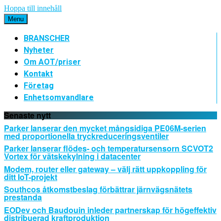
Hoppa till innehåll
Menu
BRANSCHER
Nyheter
Om AOT/priser
Kontakt
Företag
Enhetsomvandlare
Senaste nytt
Parker lanserar den mycket mångsidiga PE06M-serien
med proportionella tryckreduceringsventiler
Parker lanserar flödes- och temperatursensorn SCVOT2
Vortex för vätskekylning i datacenter
Modem, router eller gateway – välj rätt uppkoppling för
ditt IoT-projekt
Southcos åtkomstbeslag förbättrar järnvägsnätets
prestanda
EODev och Baudouin inleder partnerskap för högeffektiv
distribuerad kraftproduktion