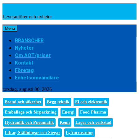
Leverantörer och nyheter
Leverantörer och nyheter
Menu
BRANSCHER
Nyheter
Om AOT/priser
Kontakt
Företag
Enhetsomvandlare
torsdag, augusti 06, 2026
Brand och säkerhet
Bygg teknik
El och elektronik
Emballage och förpackning
Energi
Food Pharma
Hydraulik och Pneumatik
Kemi
Lager och verkstad
Liftar, Ställningar och Stegar
Lyftutrustning