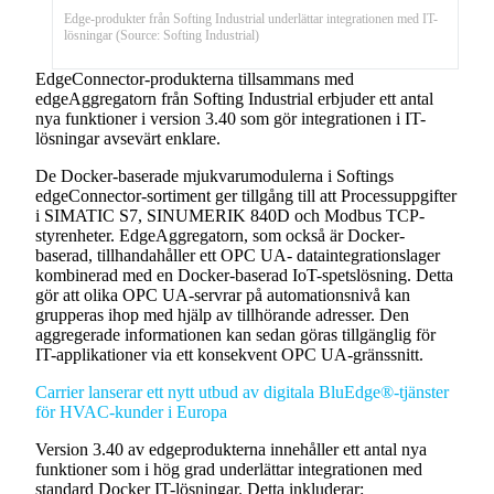
Edge-produkter från Softing Industrial underlättar integrationen med IT-
lösningar (Source: Softing Industrial)
EdgeConnector-produkterna tillsammans med
edgeAggregatorn från Softing Industrial erbjuder ett antal
nya funktioner i version 3.40 som gör integrationen i IT-
lösningar avsevärt enklare.
De Docker-baserade mjukvarumodulerna i Softings
edgeConnector-sortiment ger tillgång till att Processuppgifter
i SIMATIC S7, SINUMERIK 840D och Modbus TCP-
styrenheter. EdgeAggregatorn, som också är Docker-
baserad, tillhandahåller ett OPC UA- dataintegrationslager
kombinerad med en Docker-baserad IoT-spetslösning. Detta
gör att olika OPC UA-servrar på automationsnivå kan
grupperas ihop med hjälp av tillhörande adresser. Den
aggregerade informationen kan sedan göras tillgänglig för
IT-applikationer via ett konsekvent OPC UA-gränssnitt.
Carrier lanserar ett nytt utbud av digitala BluEdge®-tjänster
för HVAC-kunder i Europa
Version 3.40 av edgeprodukterna innehåller ett antal nya
funktioner som i hög grad underlättar integrationen med
standard Docker IT-lösningar. Detta inkluderar: