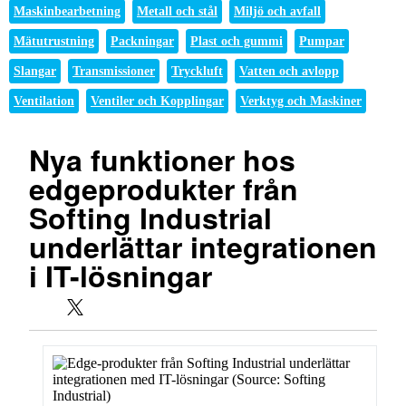
Maskinbearbetning
Metall och stål
Miljö och avfall
Mätutrustning
Packningar
Plast och gummi
Pumpar
Slangar
Transmissioner
Tryckluft
Vatten och avlopp
Ventilation
Ventiler och Kopplingar
Verktyg och Maskiner
Nya funktioner hos
edgeprodukter från
Softing Industrial
underlättar integrationen
i IT-lösningar