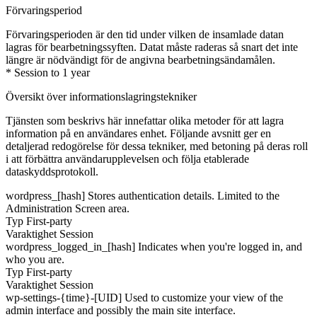
Förvaringsperiod
Förvaringsperioden är den tid under vilken de insamlade datan
lagras för bearbetningssyften. Datat måste raderas så snart det inte
längre är nödvändigt för de angivna bearbetningsändamålen.
* Session to 1 year
Översikt över informationslagringstekniker
Tjänsten som beskrivs här innefattar olika metoder för att lagra
information på en användares enhet. Följande avsnitt ger en
detaljerad redogörelse för dessa tekniker, med betoning på deras roll
i att förbättra användarupplevelsen och följa etablerade
dataskyddsprotokoll.
wordpress_[hash]
Stores authentication details. Limited to the
Administration Screen area.
Typ
First-party
Varaktighet
Session
wordpress_logged_in_[hash]
Indicates when you're logged in, and
who you are.
Typ
First-party
Varaktighet
Session
wp-settings-{time}-[UID]
Used to customize your view of the
admin interface and possibly the main site interface.