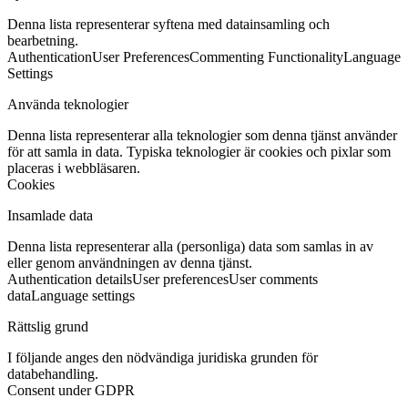
Denna lista representerar syftena med datainsamling och
bearbetning.
Authentication
User Preferences
Commenting Functionality
Language
Settings
Använda teknologier
Denna lista representerar alla teknologier som denna tjänst använder
för att samla in data. Typiska teknologier är cookies och pixlar som
placeras i webbläsaren.
Cookies
Insamlade data
Denna lista representerar alla (personliga) data som samlas in av
eller genom användningen av denna tjänst.
Authentication details
User preferences
User comments
data
Language settings
Rättslig grund
I följande anges den nödvändiga juridiska grunden för
databehandling.
Consent under GDPR