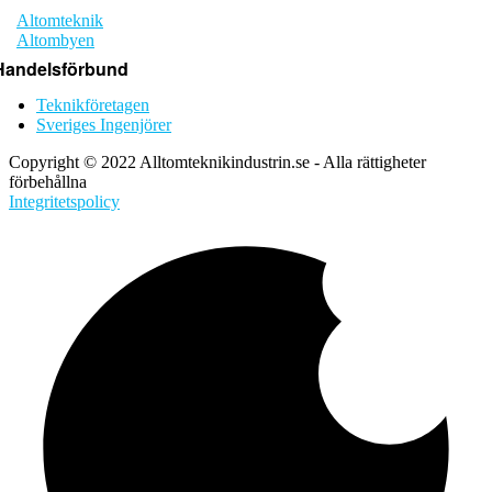
Altomteknik
Altombyen
Handelsförbund
Teknikföretagen
Sveriges Ingenjörer
Copyright © 2022 Alltomteknikindustrin.se - Alla rättigheter
förbehållna
Integritetspolicy