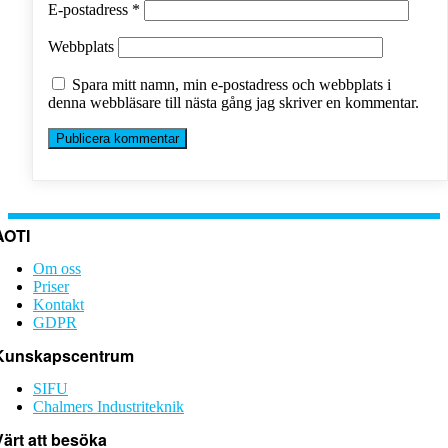
E-postadress
*
Webbplats
Spara mitt namn, min e-postadress och webbplats i
denna webbläsare till nästa gång jag skriver en kommentar.
AOTI
Om oss
Priser
Kontakt
GDPR
Kunskapscentrum
SIFU
Chalmers Industriteknik
Värt att besöka