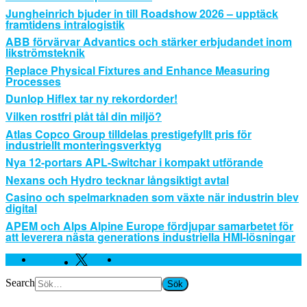
Jungheinrich bjuder in till Roadshow 2026 – upptäck
framtidens intralogistik
ABB förvärvar Advantics och stärker erbjudandet inom
likströmsteknik
Replace Physical Fixtures and Enhance Measuring
Processes
Dunlop Hiflex tar ny rekordorder!
Vilken rostfri plåt tål din miljö?
Atlas Copco Group tilldelas prestigefyllt pris för
industriellt monteringsverktyg
Nya 12-portars APL-Switchar i kompakt utförande
Nexans och Hydro tecknar långsiktigt avtal
Casino och spelmarknaden som växte när industrin blev
digital
APEM och Alps Alpine Europe fördjupar samarbetet för
att leverera nästa generations industriella HMI-lösningar
Facebook
Twitter
Linkedin
Search