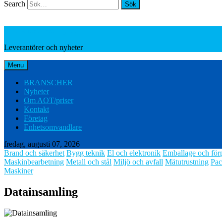
Search
Leverantörer och nyheter
Leverantörer och nyheter
Menu
BRANSCHER
Nyheter
Om AOT/priser
Kontakt
Företag
Enhetsomvandlare
fredag, augusti 07, 2026
Brand och säkerhet
Bygg teknik
El och elektronik
Emballage och för
Maskinbearbetning
Metall och stål
Miljö och avfall
Mätutrustning
Pac
Maskiner
Datainsamling