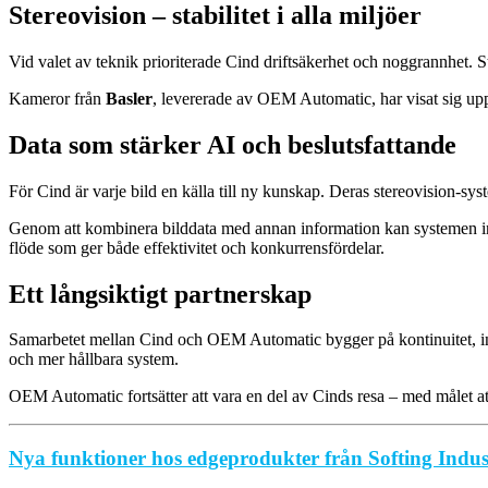
Stereovision – stabilitet i alla miljöer
Vid valet av teknik prioriterade Cind driftsäkerhet och noggrannhet. 
Kameror från
Basler
, levererade av OEM Automatic, har visat sig uppfy
Data som stärker AI och beslutsfattande
För Cind är varje bild en källa till ny kunskap. Deras stereovision-sy
Genom att kombinera bilddata med annan information kan systemen inte b
flöde som ger både effektivitet och konkurrensfördelar.
Ett långsiktigt partnerskap
Samarbetet mellan Cind och OEM Automatic bygger på kontinuitet, inno
och mer hållbara system.
OEM Automatic fortsätter att vara en del av Cinds resa – med målet at
Nya funktioner hos edgeprodukter från Softing Industr