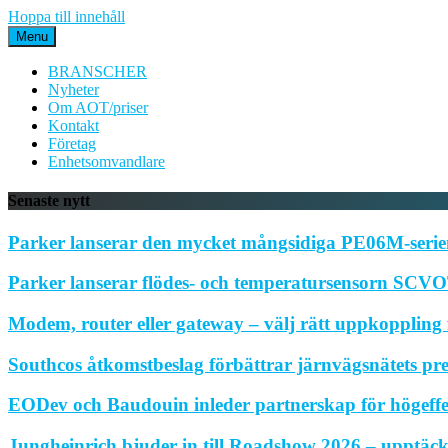
Hoppa till innehåll
Menu
BRANSCHER
Nyheter
Om AOT/priser
Kontakt
Företag
Enhetsomvandlare
Senaste nytt
Parker lanserar den mycket mångsidiga PE06M-serien
Parker lanserar flödes- och temperatursensorn SCVOT
Modem, router eller gateway – välj rätt uppkoppling f
Southcos åtkomstbeslag förbättrar järnvägsnätets pr
EODev och Baudouin inleder partnerskap för högeffe
Jungheinrich bjuder in till Roadshow 2026 – upptäck 