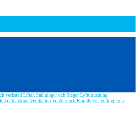
ch verkstad
Liftar, Ställningar och Stegar
Lyftutrustning
ten och avlopp
Ventilation
Ventiler och Kopplingar
Verktyg och