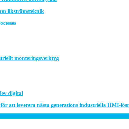
om likströmsteknik
ocesses
striellt monteringsverktyg
ev digital
r att leverera nästa generations industriella HMI-lös