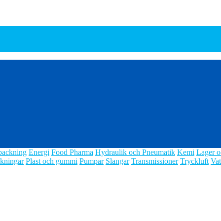
packning
Energi
Food Pharma
Hydraulik och Pneumatik
Kemi
Lager o
kningar
Plast och gummi
Pumpar
Slangar
Transmissioner
Tryckluft
Vat