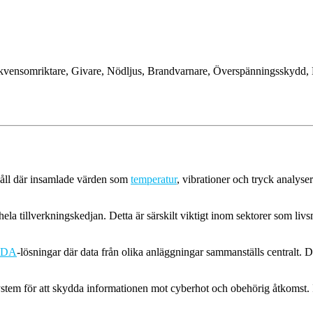
ekvensomriktare, Givare, Nödljus, Brandvarnare, Överspänningsskydd, 
rhåll där insamlade värden som
temperatur
, vibrationer och tryck analys
la tillverkningskedjan. Detta är särskilt viktigt inom sektorer som li
ADA
-lösningar där data från olika anläggningar sammanställs centralt. D
stem för att skydda informationen mot cyberhot och obehörig åtkomst. I