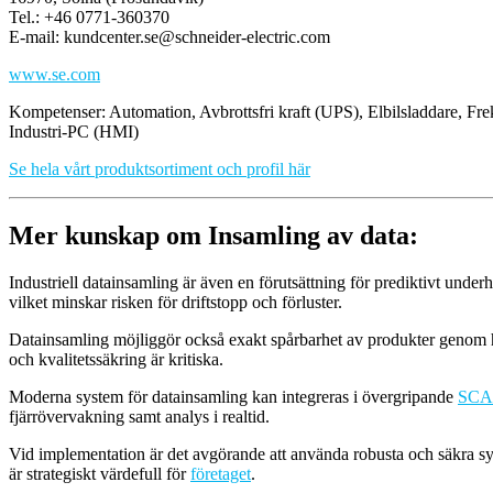
Tel.: +46 0771-360370
E-mail: kundcenter.se@schneider-electric.com
www.se.com
Kompetenser: Automation, Avbrottsfri kraft (UPS), Elbilsladdare, Fr
Industri-PC (HMI)
Se hela vårt produktsortiment och profil här
Mer kunskap om Insamling av data:
Industriell datainsamling är även en förutsättning för prediktivt unde
vilket minskar risken för driftstopp och förluster.
Datainsamling möjliggör också exakt spårbarhet av produkter genom he
och kvalitetssäkring är kritiska.
Moderna system för datainsamling kan integreras i övergripande
SC
fjärrövervakning samt analys i realtid.
Vid implementation är det avgörande att använda robusta och säkra sy
är strategiskt värdefull för
företaget
.