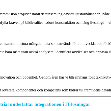
Stereovision erbjuder stabil datainsamling oavsett ljusförhållanden, bå
lla kraven på bildkvalitet, robust konstruktion och lång livslängd – vikt
stem samlar in stora mängder data som används för att utveckla och förbä
ara mäta utan också analysera, identifiera avvikelser och anpassa sig ti
vation och öppenhet. Genom åren har vi tillsammans följt teknikutveck
t leverera komponenter och kompetens som bidrar till framtidens datadr
ial underlättar integrationen i IT-lösningar