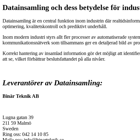
Datainsamling och dess betydelse för indus
Datainsamling är en central funktion inom industrin där realtidsinfo
optimering, kvalitetskontroll och prediktivt underhåll.
Inom modern industri styrs allt fler processer av automatiserade syst
kommunikationsnätverk som tillsammans ger en detaljerad bild av pro
Korrekt hantering av insamlad information gör det möjligt att identif
att se, vilket förbättrar beslutsfattandet på alla nivåer.
Leverantörer av Datainsamling:
Binär Teknik AB
Lugna gatan 39
211 59 Malmö
Sweden
Ring oss: 042 14 10 85
Maila oss: info@binarteknik.se