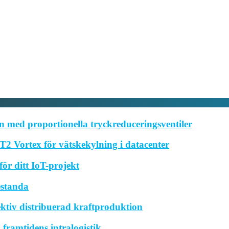
 med proportionella tryckreduceringsventiler
2 Vortex för vätskekylning i datacenter
ör ditt IoT-projekt
estanda
ktiv distribuerad kraftproduktion
framtidens intralogistik