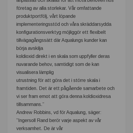
anpassas och skalas för att möta behoven hos
företag av alla storlekar. Vår omfattande
produktportfölj, vårt löpande
implementeringsstöd och våra skräddarsydda
konfigurationsverktyg möjliggör ett flexibelt
tillvägagångssätt där Aqualungs kunder kan
börja avskilja
koldioxid direkt i en skala som uppfyller deras
nuvarande behov, samtidigt som de kan
visualisera lämplig
utrustning för att göra det i större skala i
framtiden. Det är ett pågående samarbete och
vi ser fram emot att göra denna koldioxidresa
tillsammans.”
Andrew Robbins, vd för Aqualung, säger:
”Ingersoll Rand berör varje aspekt av vår
verksamhet. De är vår