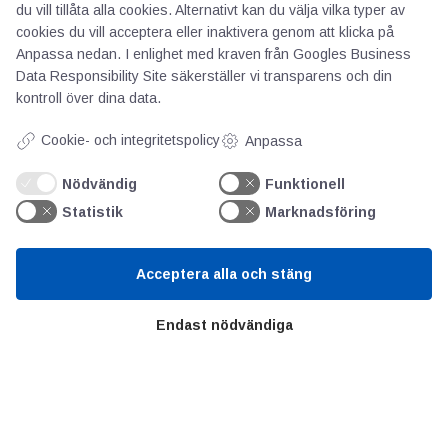
du vill tillåta alla cookies. Alternativt kan du välja vilka typer av
cookies du vill acceptera eller inaktivera genom att klicka på
Anpassa nedan. I enlighet med kraven från
Googles Business
Data Responsibility Site
säkerställer vi transparens och din
Spara mitt namn, min e-postadress och
kontroll över dina data.
webbplats i denna webbläsare till nästa gång
Cookie- och integritetspolicy
jag skriver en kommentar.
Anpassa
Nödvändig
Funktionell
Statistik
Marknadsföring
Acceptera alla och stäng
Endast nödvändiga
AOTI
Om oss