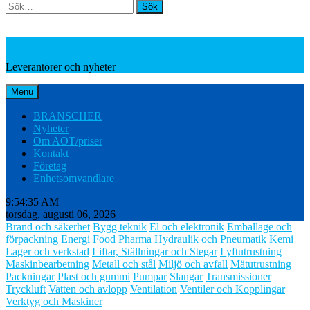
Search
Leverantörer och nyheter
Leverantörer och nyheter
Menu
BRANSCHER
Nyheter
Om AOT/priser
Kontakt
Företag
Enhetsomvandlare
9:54:36 AM
torsdag, augusti 06, 2026
Brand och säkerhet
Bygg teknik
El och elektronik
Emballage och
förpackning
Energi
Food Pharma
Hydraulik och Pneumatik
Kemi
Lager och verkstad
Liftar, Ställningar och Stegar
Lyftutrustning
Maskinbearbetning
Metall och stål
Miljö och avfall
Mätutrustning
Packningar
Plast och gummi
Pumpar
Slangar
Transmissioner
Tryckluft
Vatten och avlopp
Ventilation
Ventiler och Kopplingar
Verktyg och Maskiner