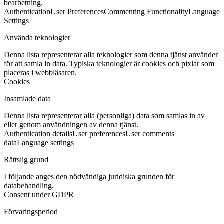
bearbetning.
Authentication
User Preferences
Commenting Functionality
Language
Settings
Använda teknologier
Denna lista representerar alla teknologier som denna tjänst använder
för att samla in data. Typiska teknologier är cookies och pixlar som
placeras i webbläsaren.
Cookies
Insamlade data
Denna lista representerar alla (personliga) data som samlas in av
eller genom användningen av denna tjänst.
Authentication details
User preferences
User comments
data
Language settings
Rättslig grund
I följande anges den nödvändiga juridiska grunden för
databehandling.
Consent under GDPR
Förvaringsperiod