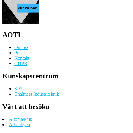
AOTI
Om oss
Priser
Kontakt
GDPR
Kunskapscentrum
SIFU
Chalmers Industriteknik
Värt att besöka
Altomteknik
Altombyen