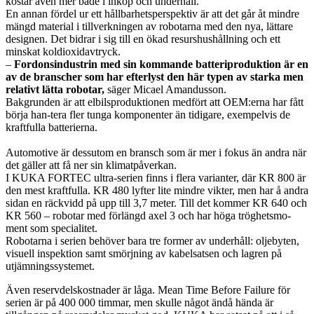
kostar även mer både i inköp och underhåll.
En annan fördel ur ett hållbarhetsperspektiv är att det går åt mindre
mängd material i tillverkningen av robotarna med den nya, lättare
designen. Det bidrar i sig till en ökad resurshushållning och ett
minskat koldioxidavtryck.
–
Fordonsindustrin med sin kommande batteriproduktion är en
av de branscher som har efterlyst den här typen av starka men
relativt lätta robotar,
säger Micael Amandusson.
Bakgrunden är att elbilsproduktionen medfört att OEM:erna har fått
börja han-tera fler tunga komponenter än tidigare, exempelvis de
kraftfulla batterierna.
Automotive är dessutom en bransch som är mer i fokus än andra när
det gäller att få ner sin klimatpåverkan.
I KUKA FORTEC ultra-serien finns i flera varianter, där KR 800 är
den mest kraftfulla. KR 480 lyfter lite mindre vikter, men har å andra
sidan en räckvidd på upp till 3,7 meter. Till det kommer KR 640 och
KR 560 – robotar med förlängd axel 3 och har höga tröghetsmo-
ment som specialitet.
Robotarna i serien behöver bara tre former av underhåll: oljebyten,
visuell inspektion samt smörjning av kabelsatsen och lagren på
utjämningssystemet.
Även reservdelskostnader är låga. Mean Time Before Failure för
serien är på 400 000 timmar, men skulle något ändå hända är