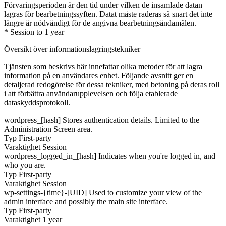
Förvaringsperioden är den tid under vilken de insamlade datan
lagras för bearbetningssyften. Datat måste raderas så snart det inte
längre är nödvändigt för de angivna bearbetningsändamålen.
* Session to 1 year
Översikt över informationslagringstekniker
Tjänsten som beskrivs här innefattar olika metoder för att lagra
information på en användares enhet. Följande avsnitt ger en
detaljerad redogörelse för dessa tekniker, med betoning på deras roll
i att förbättra användarupplevelsen och följa etablerade
dataskyddsprotokoll.
wordpress_[hash]
Stores authentication details. Limited to the
Administration Screen area.
Typ
First-party
Varaktighet
Session
wordpress_logged_in_[hash]
Indicates when you're logged in, and
who you are.
Typ
First-party
Varaktighet
Session
wp-settings-{time}-[UID]
Used to customize your view of the
admin interface and possibly the main site interface.
Typ
First-party
Varaktighet
1 year