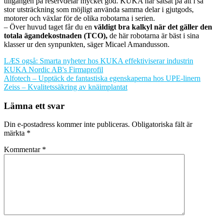
tillgången på reservdelar mycket god. KUKA har satsat på att i så
stor utsträckning som möjligt använda samma delar i gjutgods,
motorer och växlar för de olika robotarna i serien.
– Över huvud taget får du en
väldigt bra kalkyl när det gäller den
totala ägandekostnaden (TCO),
de här robotarna är bäst i sina
klasser ur den synpunkten, säger Micael Amandusson.
LÆS også: Smarta nyheter hos KUKA effektiviserar industrin
KUKA Nordic AB's Firmaprofil
Inläggsnavigering
Alfotech – Upptäck de fantastiska egenskaperna hos UPE-linern
Zeiss – Kvalitetssäkring av knäimplantat
Lämna ett svar
Din e-postadress kommer inte publiceras.
Obligatoriska fält är
märkta
*
Kommentar
*