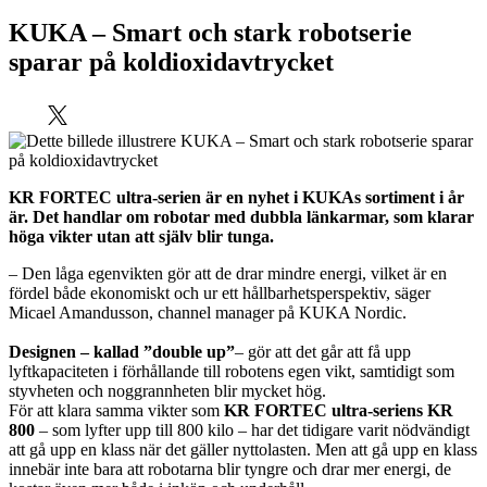
KUKA – Smart och stark robotserie
sparar på koldioxidavtrycket
KR FORTEC ultra-serien är en nyhet i KUKAs sortiment i år
är. Det handlar om robotar med dubbla länkarmar, som klarar
höga vikter utan att själv blir tunga.
– Den låga egenvikten gör att de drar mindre energi, vilket är en
fördel både ekonomiskt och ur ett hållbarhetsperspektiv, säger
Micael Amandusson, channel manager på KUKA Nordic.
Designen – kallad ”double up”
– gör att det går att få upp
lyftkapaciteten i förhållande till robotens egen vikt, samtidigt som
styvheten och noggrannheten blir mycket hög.
För att klara samma vikter som
KR FORTEC ultra-seriens KR
800
– som lyfter upp till 800 kilo – har det tidigare varit nödvändigt
att gå upp en klass när det gäller nyttolasten. Men att gå upp en klass
innebär inte bara att robotarna blir tyngre och drar mer energi, de