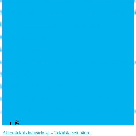
antics och stärker erbjudandet inom likströmsteknik
Fixtures and Enhance Measuring Processes
 ny rekordorder!
 tål din miljö?
illdelas prestigefyllt pris för industriellt monteringsv
PL-Switchar i kompakt utförande
tecknar långsiktigt avtal
rknaden som växte när industrin blev digital
ine Europe fördjupar samarbetet för att leverera näst
Facebook
Linkedin
Twitter
Alltomteknikindustrin.se – Tekniskt sett bättre