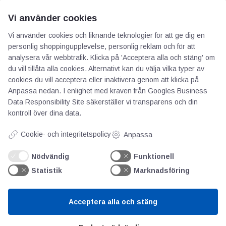
Vi använder cookies
Vi använder cookies och liknande teknologier för att ge dig en
personlig shoppingupplevelse, personlig reklam och för att
AOTI
analysera vår webbtrafik. Klicka på 'Acceptera alla och stäng' om
du vill tillåta alla cookies. Alternativt kan du välja vilka typer av
Om oss
cookies du vill acceptera eller inaktivera genom att klicka på
Anpassa nedan. I enlighet med kraven från
Googles Business
Priser
Data Responsibility Site
säkerställer vi transparens och din
Kontakt
kontroll över dina data.
GDPR
Cookie- och integritetspolicy
Anpassa
Kunskapscentrum
Nödvändig
Funktionell
Statistik
Marknadsföring
SIFU
Chalmers Industriteknik
Acceptera alla och stäng