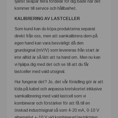
tjänst skapar flera fördelar för dig både när det
kommer till service och hållbarhet.
KALIBRERING AV LASTCELLER
Som kund kan du köpa produkterna separat
direkt från oss, men att samkalibrera dem på
egen hand kan vara besvärligt då den
grundsignal (mV/V) som levereras från start är
inte alltid är så lätt att ta hand om. Men nu kan
vi hjälpa dig med det och se till att du får
lastceller med vald utsignal.
Hur fungerar det? Jo, det vår förädling gör är att
löda på kabel och anpassa kretskortet inklusive
samkalibrering med vald lastcell som vi
kombinerar och förstärker för att få till en
önskad industrisignal så som 4-20 mA, 0-10 V
alternativt +-10 V vid kombinerad lastriktning,