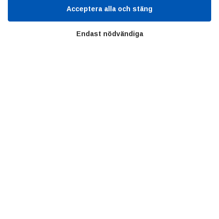
Acceptera alla och stäng
Kunskapscentrum
Endast nödvändiga
SIFU
Chalmers Industriteknik
Värt att besöka
Altomteknik
Altombyen
Handelsförbund
Teknikföretagen
Sveriges Ingenjörer