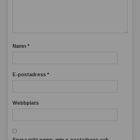
Namn
*
E-postadress
*
Webbplats
Spara mitt namn, min e-postadress och