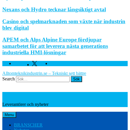
Nexans och Hydro tecknar långsiktigt avtal
Casino och spelmarknaden som växte när industrin
blev digital
APEM och Alps Alpine Europe fördjupar
samarbetet för att leverera nästa generations
industriella HMI-lösningar
Facebook
Twitter
Linkedin
Alltomteknikindustrin.se – Tekniskt sett bättre
Search
Leverantörer och nyheter
Leverantörer och nyheter
Menu
BRANSCHER