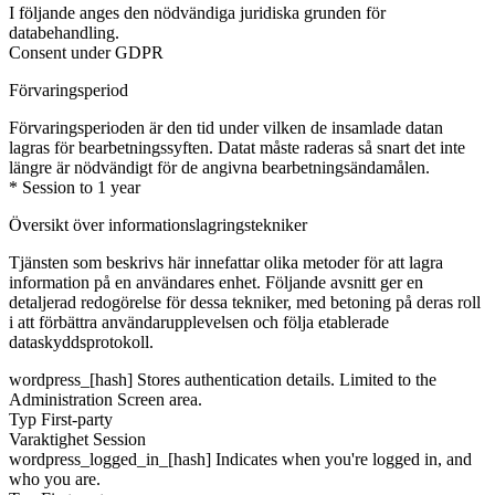
I följande anges den nödvändiga juridiska grunden för
databehandling.
Consent under GDPR
Förvaringsperiod
Förvaringsperioden är den tid under vilken de insamlade datan
lagras för bearbetningssyften. Datat måste raderas så snart det inte
längre är nödvändigt för de angivna bearbetningsändamålen.
* Session to 1 year
Översikt över informationslagringstekniker
Tjänsten som beskrivs här innefattar olika metoder för att lagra
information på en användares enhet. Följande avsnitt ger en
detaljerad redogörelse för dessa tekniker, med betoning på deras roll
i att förbättra användarupplevelsen och följa etablerade
dataskyddsprotokoll.
wordpress_[hash]
Stores authentication details. Limited to the
Administration Screen area.
Typ
First-party
Varaktighet
Session
wordpress_logged_in_[hash]
Indicates when you're logged in, and
who you are.