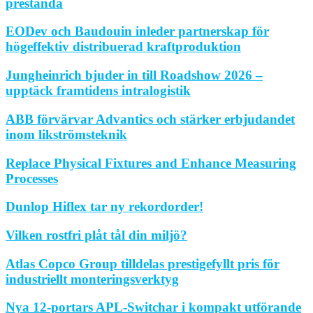
prestanda
EODev och Baudouin inleder partnerskap för
högeffektiv distribuerad kraftproduktion
Jungheinrich bjuder in till Roadshow 2026 –
upptäck framtidens intralogistik
ABB förvärvar Advantics och stärker erbjudandet
inom likströmsteknik
Replace Physical Fixtures and Enhance Measuring
Processes
Dunlop Hiflex tar ny rekordorder!
Vilken rostfri plåt tål din miljö?
Atlas Copco Group tilldelas prestigefyllt pris för
industriellt monteringsverktyg
Nya 12-portars APL-Switchar i kompakt utförande