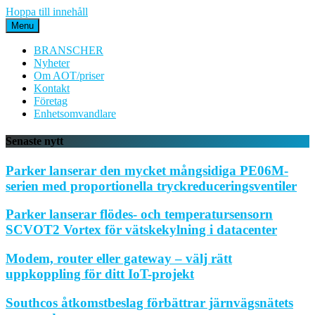
Hoppa till innehåll
Menu
BRANSCHER
Nyheter
Om AOT/priser
Kontakt
Företag
Enhetsomvandlare
Senaste nytt
Parker lanserar den mycket mångsidiga PE06M-
serien med proportionella tryckreduceringsventiler
Parker lanserar flödes- och temperatursensorn
SCVOT2 Vortex för vätskekylning i datacenter
Modem, router eller gateway – välj rätt
uppkoppling för ditt IoT-projekt
Southcos åtkomstbeslag förbättrar järnvägsnätets