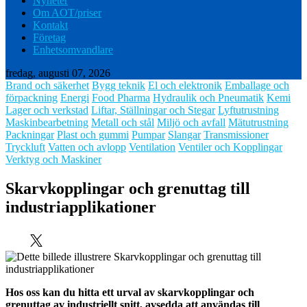
Nyheter
Om AOT/priser
Kontakt
Företag
Enhetsomvandlare
fredag, augusti 07, 2026
Brand och säkerhet
Bygg teknik
El och elektronik
Emballage och
förpackning
Energi
Food Pharma
Hydraulik och Pneumatik
Kemi
Lager och verkstad
Liftar, Ställningar och Stegar
Lyftutrustning
Maskinbearbetning
Metall och stål
Miljö och avfall
Mätutrustning
Packningar
Plast och gummi
Pumpar
Slangar
Transmissioner
Tryckluft
Vatten och avlopp
Ventilation
Ventiler och Kopplingar
Verktyg och Maskiner
Skarvkopplingar och grenuttag till
industriapplikationer
Hos oss kan du hitta ett urval av skarvkopplingar och
grenuttag av industriellt snitt, avsedda att användas till