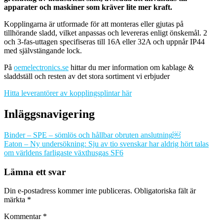
apparater och maskiner som kräver lite mer kraft.
Kopplingarna är utformade för att monteras eller gjutas på
tillhörande sladd, vilket anpassas och levereras enligt önskemål. 2
och 3-fas-uttagen specifiseras till 16A eller 32A och uppnår IP44
med självstängande lock.
På
oemelectronics.se
hittar du mer information om kablage &
sladdställ och resten av det stora sortiment vi erbjuder
Hitta leverantörer av kopplingsplintar här
Inläggsnavigering
Binder – SPE – sömlös och hållbar obruten anslutning￼
Eaton – Ny undersökning: Sju av tio svenskar har aldrig hört talas
om världens farligaste växthusgas SF6
Lämna ett svar
Din e-postadress kommer inte publiceras.
Obligatoriska fält är
märkta
*
Kommentar
*