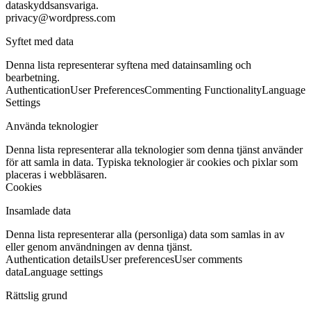
dataskyddsansvariga.
privacy@wordpress.com
Syftet med data
Denna lista representerar syftena med datainsamling och
bearbetning.
Authentication
User Preferences
Commenting Functionality
Language
Settings
Använda teknologier
Denna lista representerar alla teknologier som denna tjänst använder
för att samla in data. Typiska teknologier är cookies och pixlar som
placeras i webbläsaren.
Cookies
Insamlade data
Denna lista representerar alla (personliga) data som samlas in av
eller genom användningen av denna tjänst.
Authentication details
User preferences
User comments
data
Language settings
Rättslig grund