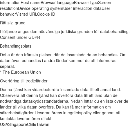
information
Host name
Browser language
Browser type
Screen
resolution
Device operating system
User interaction data
User
behavior
Visited URL
Cookie ID
Rättslig grund
I följande anges den nödvändiga juridiska grunden för databehandling.
Consent under GDPR
Behandlingsplats
Detta är den främsta platsen där de insamlade datan behandlas. Om
datan även behandlas i andra länder kommer du att informeras
separat.
* The European Union
Överföring till tredjeländer
Denna tjänst kan vidarebefordra insamlade data till ett annat land.
Observera att denna tjänst kan överföra data till ett land utan de
nödvändiga dataskyddsstandarderna. Nedan hittar du en lista över de
länder till vilka datan överförs. Du kan få mer information om
säkerhetsåtgärder i leverantörens integritetspolicy eller genom att
kontakta leverantören direkt.
USA
Singapore
Chile
Taiwan