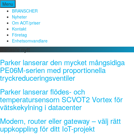
Hoppa
Menu
till
BRANSCHER
innehåll
Nyheter
Om AOT/priser
Kontakt
Företag
Enhetsomvandlare
Senaste nytt
Parker lanserar den mycket mångsidiga
PE06M-serien med proportionella
tryckreduceringsventiler
Parker lanserar flödes- och
temperatursensorn SCVOT2 Vortex för
vätskekylning i datacenter
Modem, router eller gateway – välj rätt
uppkoppling för ditt IoT-projekt