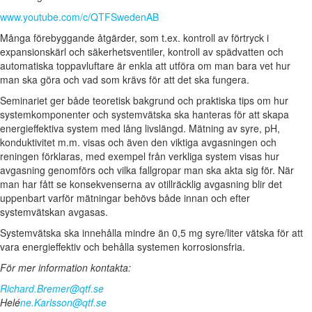
www.youtube.com/c/QTFSwedenAB
Många förebyggande åtgärder, som t.ex. kontroll av förtryck i
expansionskärl och säkerhetsventiler, kontroll av spädvatten och
automatiska toppavluftare är enkla att utföra om man bara vet hur
man ska göra och vad som krävs för att det ska fungera.
Seminariet ger både teoretisk bakgrund och praktiska tips om hur
systemkomponenter och systemvätska ska hanteras för att skapa
energieffektiva system med lång livslängd. Mätning av syre, pH,
konduktivitet m.m. visas och även den viktiga avgasningen och
reningen förklaras, med exempel från verkliga system visas hur
avgasning genomförs och vilka fallgropar man ska akta sig för. När
man har fått se konsekvenserna av otillräcklig avgasning blir det
uppenbart varför mätningar behövs både innan och efter
systemvätskan avgasas.
Systemvätska ska innehålla mindre än 0,5 mg syre/liter vätska för att
vara energieffektiv och behålla systemen korrosionsfria.
För mer information kontakta:
Richard.Bremer@qtf.se
Helé
ne.Karlsson@qtf.se