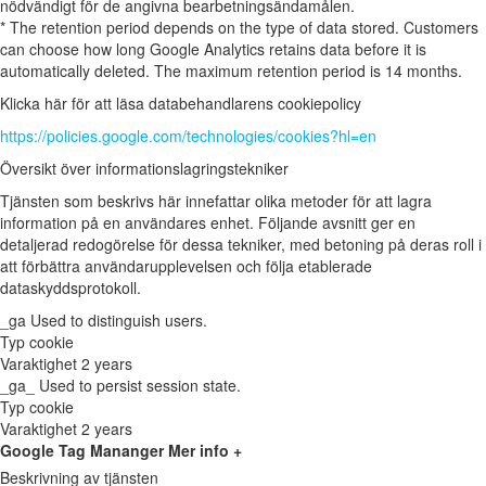
nödvändigt för de angivna bearbetningsändamålen.
* The retention period depends on the type of data stored. Customers
can choose how long Google Analytics retains data before it is
automatically deleted. The maximum retention period is 14 months.
Klicka här för att läsa databehandlarens cookiepolicy
https://policies.google.com/technologies/cookies?hl=en
Översikt över informationslagringstekniker
Tjänsten som beskrivs här innefattar olika metoder för att lagra
information på en användares enhet. Följande avsnitt ger en
detaljerad redogörelse för dessa tekniker, med betoning på deras roll i
att förbättra användarupplevelsen och följa etablerade
dataskyddsprotokoll.
_ga
Used to distinguish users.
Typ
cookie
Varaktighet
2 years
_ga_
Used to persist session state.
Typ
cookie
Varaktighet
2 years
Google Tag Mananger
Mer info +
Beskrivning av tjänsten