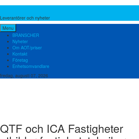
Leverantörer och nyheter
Leverantörer och nyheter
Menu
BRANSCHER
Nyheter
Om AOT/priser
Kontakt
Företag
Enhetsomvandlare
fredag, augusti 07, 2026
Brand och säkerhet
Bygg teknik
El och elektronik
Emballage och förpackning
Energi
Food Pharma
Hydraulik och Pneumatik
Kemi
Lager och verkstad
Liftar, Ställningar och Stegar
Lyftutrustning
Maskinbearbetning
Metall och stål
Miljö och avfall
Mätutrustning
Packningar
Plast och gummi
Pumpar
Slangar
Transmissioner
Tryckluft
Vatten och avlopp
Ventilation
Ventiler och Kopplingar
Verktyg och Maskiner
QTF och ICA Fastigheter