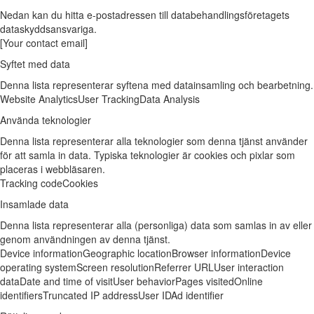
Nedan kan du hitta e-postadressen till databehandlingsföretagets
dataskyddsansvariga.
[Your contact email]
Syftet med data
Denna lista representerar syftena med datainsamling och bearbetning.
Website Analytics
User Tracking
Data Analysis
Använda teknologier
Denna lista representerar alla teknologier som denna tjänst använder
för att samla in data. Typiska teknologier är cookies och pixlar som
placeras i webbläsaren.
Tracking code
Cookies
Insamlade data
Denna lista representerar alla (personliga) data som samlas in av eller
genom användningen av denna tjänst.
Device information
Geographic location
Browser information
Device
operating system
Screen resolution
Referrer URL
User interaction
data
Date and time of visit
User behavior
Pages visited
Online
identifiers
Truncated IP address
User ID
Ad identifier