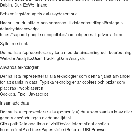
Dublin, D04 E5W5, Irland
Behandlingsföretagets dataskyddsombud
Nedan kan du hitta e-postadressen till databehandlingsföretagets
dataskyddsansvariga.
https://support.google.com/policies/contact/general_privacy_form
Syftet med data
Denna lista representerar syftena med datainsamling och bearbetning.
Website Analytics
User Tracking
Data Analysis
Använda teknologier
Denna lista representerar alla teknologier som denna tjänst använder
för att samla in data. Typiska teknologier är cookies och pixlar som
placeras i webbläsaren.
Cookies, Pixel, Javascript
Insamlade data
Denna lista representerar alla (personliga) data som samlas in av eller
genom användningen av denna tjänst.
Click path
Date and time of visit
Device information
Location
information
IP address
Pages visited
Referrer URL
Browser