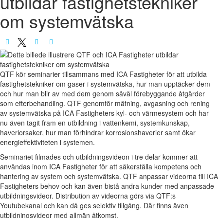
utbildar fastighetstekniker
om systemvätska
QTF kör seminarier tillsammans med ICA Fastigheter för att utbilda
fastighetstekniker om gaser i systemvätska, hur man upptäcker dem
och hur man blir av med dem genom såväl förebyggande åtgärder
som efterbehandling. QTF genomför mätning, avgasning och rening
av systemvätska på ICA Fastigheters kyl- och värmesystem och har
nu även tagit fram en utbildning i vattenkemi, systemkunskap,
haveriorsaker, hur man förhindrar korrosionshaverier samt ökar
energieffektiviteten i systemen.
Seminariet filmades och utbildningsvideon i tre delar kommer att
användas inom ICA Fastigheter för att säkerställa kompetens och
hantering av system och systemvätska. QTF anpassar videorna till ICA
Fastigheters behov och kan även bistå andra kunder med anpassade
utbildningsvideor. Distribution av videorna görs via QTF:s
Youtubekanal och kan då ges selektiv tillgång. Där finns även
utbildningsvideor med allmän åtkomst.