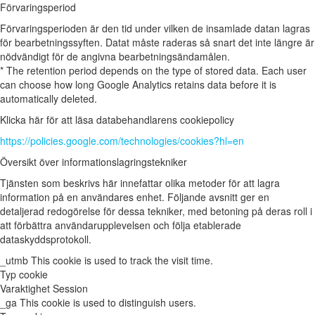
Förvaringsperiod
Förvaringsperioden är den tid under vilken de insamlade datan lagras
för bearbetningssyften. Datat måste raderas så snart det inte längre är
nödvändigt för de angivna bearbetningsändamålen.
* The retention period depends on the type of stored data. Each user
can choose how long Google Analytics retains data before it is
automatically deleted.
Klicka här för att läsa databehandlarens cookiepolicy
https://policies.google.com/technologies/cookies?hl=en
Översikt över informationslagringstekniker
Tjänsten som beskrivs här innefattar olika metoder för att lagra
information på en användares enhet. Följande avsnitt ger en
detaljerad redogörelse för dessa tekniker, med betoning på deras roll i
att förbättra användarupplevelsen och följa etablerade
dataskyddsprotokoll.
_utmb
This cookie is used to track the visit time.
Typ
cookie
Varaktighet
Session
_ga
This cookie is used to distinguish users.