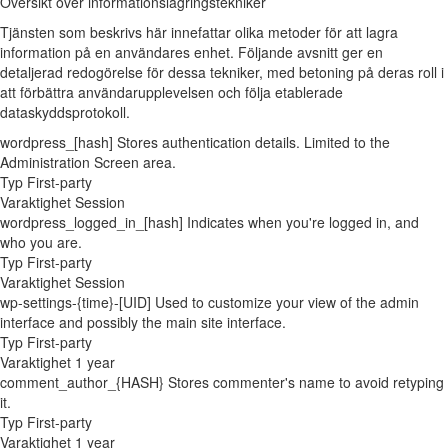
Översikt över informationslagringstekniker
Tjänsten som beskrivs här innefattar olika metoder för att lagra
information på en användares enhet. Följande avsnitt ger en
detaljerad redogörelse för dessa tekniker, med betoning på deras roll i
att förbättra användarupplevelsen och följa etablerade
dataskyddsprotokoll.
wordpress_[hash]
Stores authentication details. Limited to the
Administration Screen area.
Typ
First-party
Varaktighet
Session
wordpress_logged_in_[hash]
Indicates when you're logged in, and
who you are.
Typ
First-party
Varaktighet
Session
wp-settings-{time}-[UID]
Used to customize your view of the admin
interface and possibly the main site interface.
Typ
First-party
Varaktighet
1 year
comment_author_{HASH}
Stores commenter's name to avoid retyping
it.
Typ
First-party
Varaktighet
1 year