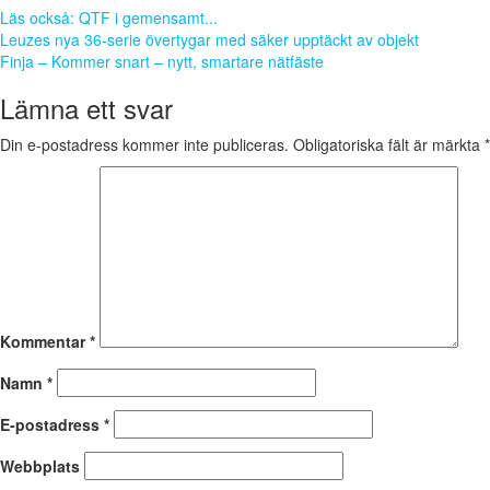
Läs också: QTF i gemensamt...
Inläggsnavigering
Leuzes nya 36-serie övertygar med säker upptäckt av objekt
Finja – Kommer snart – nytt, smartare nätfäste
Lämna ett svar
Din e-postadress kommer inte publiceras.
Obligatoriska fält är märkta
*
Kommentar
*
Namn
*
E-postadress
*
Webbplats