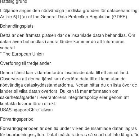
Rättslig grund
I följande anges den nödvändiga juridiska grunden för databehandling.
Article 6(1)(a) of the General Data Protection Regulation (GDPR)
Behandlingsplats
Detta är den främsta platsen där de insamlade datan behandlas. Om
datan även behandlas i andra länder kommer du att informeras
separat.
* The European Union
Överföring till tredjeländer
Denna tjänst kan vidarebefordra insamlade data till ett annat land.
Observera att denna tjänst kan överföra data till ett land utan de
nödvändiga dataskyddsstandarderna. Nedan hittar du en lista över de
länder till vilka datan överförs. Du kan få mer information om
säkerhetsåtgärder i leverantörens integritetspolicy eller genom att
kontakta leverantören direkt.
USA
Singapore
Chile
Taiwan
Förvaringsperiod
Förvaringsperioden är den tid under vilken de insamlade datan lagras
för bearbetningssyften. Datat måste raderas så snart det inte längre är