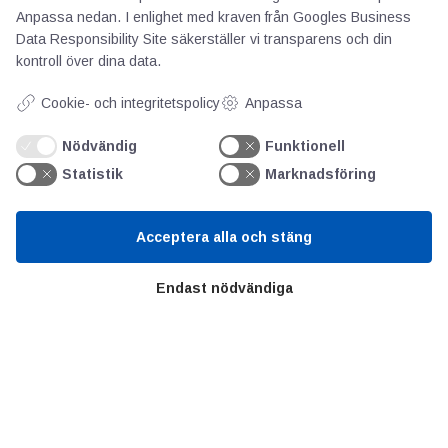
Anpassa nedan. I enlighet med kraven från
Googles Business
AOTI
Data Responsibility Site
säkerställer vi transparens och din
kontroll över dina data.
Om oss
Cookie- och integritetspolicy
Anpassa
Priser
Nödvändig
Funktionell
Kontakt
Statistik
Marknadsföring
GDPR
Acceptera alla och stäng
Kunskapscentrum
Endast nödvändiga
SIFU
Chalmers Industriteknik
Värt att besöka
Altomteknik