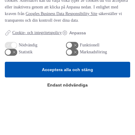
cookies. Alternativt kan du välja vilka typer av cookies du vill acceptera
Spara mitt namn, min e-postadress och webbplats i denna
webbläsare till nästa gång jag skriver en kommentar.
eller inaktivera genom att klicka på Anpassa nedan. I enlighet med
kraven från
Googles Business Data Responsibility Site
säkerställer vi
transparens och din kontroll över dina data.
Cookie- och integritetspolicy
Anpassa
Nödvändig
Funktionell
AOTI
Statistik
Marknadsföring
Om oss
Acceptera alla och stäng
Priser
Kontakt
GDPR
Endast nödvändiga
Kunskapscentrum
SIFU
Chalmers Industriteknik
Värt att besöka