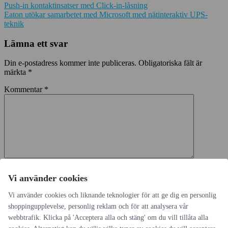
Push-in kontaktinsatser med Click-in-låsning
Eaton utökar samarbetet med Microsoft med nätinteraktiv UPS-
teknik
Lämna ett svar
Din e-postadress kommer inte publiceras.
Obligatoriska fält är
märkta
*
Kommentar
*
Namn
*
Vi använder cookies
E-postadress
*
Vi använder cookies och liknande teknologier för att ge dig en personlig
shoppingupplevelse, personlig reklam och för att analysera vår
Webbplats
webbtrafik. Klicka på 'Acceptera alla och stäng' om du vill tillåta alla