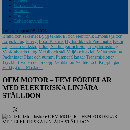
Nyheter
Om AOT/priser
Kontakt
Företag
Enhetsomvandlare
lördag, augusti 08, 2026
Brand och säkerhet
Bygg teknik
El och elektronik
Emballage och
förpackning
Energi
Food Pharma
Hydraulik och Pneumatik
Kemi
Lager och verkstad
Liftar, Ställningar och Stegar
Lyftutrustning
Maskinbearbetning
Metall och stål
Miljö och avfall
Mätutrustning
Packningar
Plast och gummi
Pumpar
Slangar
Transmissioner
Tryckluft
Vatten och avlopp
Ventilation
Ventiler och Kopplingar
Verktyg och Maskiner
OEM MOTOR – FEM FÖRDELAR
MED ELEKTRISKA LINJÄRA
STÄLLDON