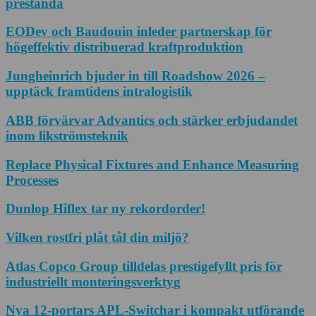
prestanda
EODev och Baudouin inleder partnerskap för
högeffektiv distribuerad kraftproduktion
Jungheinrich bjuder in till Roadshow 2026 –
upptäck framtidens intralogistik
ABB förvärvar Advantics och stärker erbjudandet
inom likströmsteknik
Replace Physical Fixtures and Enhance Measuring
Processes
Dunlop Hiflex tar ny rekordorder!
Vilken rostfri plåt tål din miljö?
Atlas Copco Group tilldelas prestigefyllt pris för
industriellt monteringsverktyg
Nya 12-portars APL-Switchar i kompakt utförande