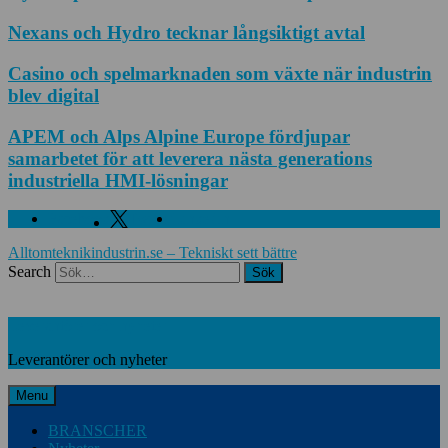
Nexans och Hydro tecknar långsiktigt avtal
Casino och spelmarknaden som växte när industrin
blev digital
APEM och Alps Alpine Europe fördjupar
samarbetet för att leverera nästa generations
industriella HMI-lösningar
Facebook
Twitter
Linkedin
Alltomteknikindustrin.se – Tekniskt sett bättre
Search
Leverantörer och nyheter
Leverantörer och nyheter
Menu
BRANSCHER