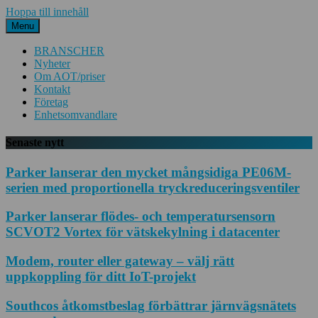
Hoppa till innehåll
Menu
BRANSCHER
Nyheter
Om AOT/priser
Kontakt
Företag
Enhetsomvandlare
Senaste nytt
Parker lanserar den mycket mångsidiga PE06M-
serien med proportionella tryckreduceringsventiler
Parker lanserar flödes- och temperatursensorn
SCVOT2 Vortex för vätskekylning i datacenter
Modem, router eller gateway – välj rätt
uppkoppling för ditt IoT-projekt
Southcos åtkomstbeslag förbättrar järnvägsnätets