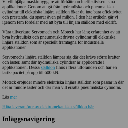
Vi vill hjälpa maskinbyggare att förbättra och effektivisera sina
applikationer. Genom att gå från hydrauliska och pneumatiska
cylindrar till elektriska linjära ställdon ökar du inte bara effektivitet
och prestanda, du sparar även på miljön. I den här artikeln går vi
igenom fem fördelar med att byta till linjära ställdon med eldrift.
Våra tillverkare Servomech och Moteck har lång erfarenhet av att
byta hydrauliskt och pneumatiskt drivna cylindrar till elektriska
linjära ställdon som är speciellt framtagna för industriella
applikationer.
Servomechs linjära ställdon lämpar sig där det krävs större krafter
och laster, samt där hydrauliska cylindrar är applicerade i
applikationen. Dessa
ställdon
finns i flera utföranden och har en
lastkapacitet på upp till 600 kN.
Moteck erbjuder mindre elektriska linjära ställdon som passar in där
det är mindre laster och där man vill ersätta pneumatiska cylindrar.
Läs
mer
Hitta leverantörer av elektromekaniska ställdon här
Inläggsnavigering