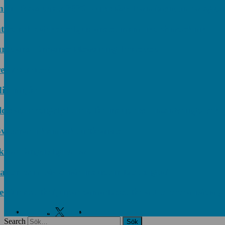
ill Roadshow 2026 – upptäck framtidens intralogistik
 och stärker erbjudandet inom likströmsteknik
es and Enhance Measuring Processes
kordorder!
n miljö?
as prestigefyllt pris för industriellt monteringsverktyg
tchar i kompakt utförande
 långsiktigt avtal
 som växte när industrin blev digital
ope fördjupar samarbetet för att leverera nästa gene
Alltomteknikindustrin.se – Tekniskt sett bättre
Facebook
Twitter
Linkedin
Search