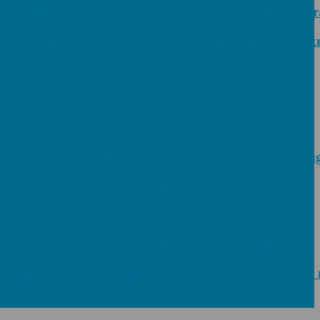
er in till Roadshow 2026 – upptäck framtidens intralo
vantics och stärker erbjudandet inom likströmsteknik
 Fixtures and Enhance Measuring Processes
r ny rekordorder!
 tål din miljö?
tilldelas prestigefyllt pris för industriellt monterings
PL-Switchar i kompakt utförande
tecknar långsiktigt avtal
rknaden som växte när industrin blev digital
ine Europe fördjupar samarbetet för att leverera näs