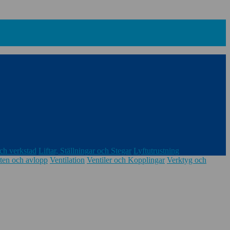
ch verkstad
Liftar, Ställningar och Stegar
Lyftutrustning
ten och avlopp
Ventilation
Ventiler och Kopplingar
Verktyg och