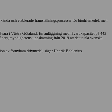
 i kända och etablerade framställningsprocesser för biodrivmedel, men
om råvara i Västra Götaland. En anläggning med råvarukapacitet på 443
nergimyndighetens uppskattning från 2019 att det totala svenska
tion av förnybara drivmedel, säger Henrik Böhlenius.