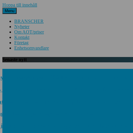
Hoppa till innehåll
Menu
BRANSCHER
Nyheter
Om AOT/priser
Kontakt
Företag
Enhetsomvandlare
Senaste nytt
ket mångsidiga PE06M-serien med proportionella tryck
och temperatursensorn SCVOT2 Vortex för vätskekylnin
way – välj rätt uppkoppling för ditt IoT-projekt
örbättrar järnvägsnätets prestanda
der partnerskap för högeffektiv distribuerad kraftpr