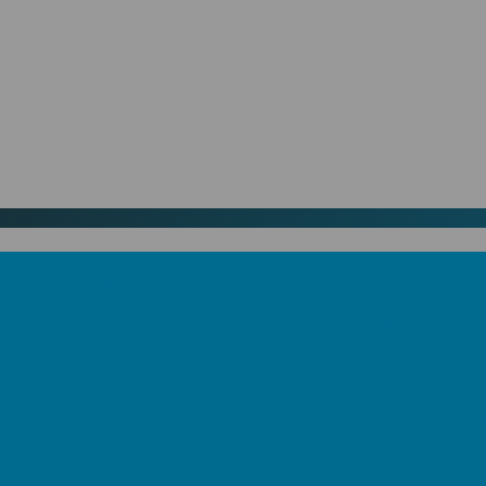
reduceringsventiler
Parker lanserar 
g i datacenter
Parker lanserar f
Modem, router ell
Southcos åtkomstb
oduktion
EODev och Baudou