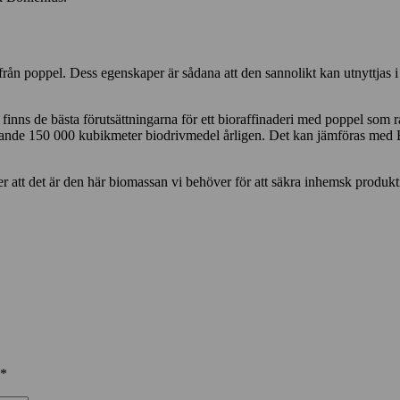
 från poppel. Dess egenskaper är sådana att den sannolikt kan utnyttjas
stri finns de bästa förutsättningarna för ett bioraffinaderi med poppel s
ande 150 000 kubikmeter biodrivmedel årligen. Det kan jämföras med E
er att det är den här biomassan vi behöver för att säkra inhemsk produk
*