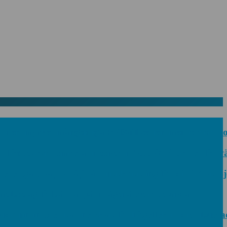
den mycket mångsidiga PE06M-serien med proportionell
lödes- och temperatursensorn SCVOT2 Vortex för vätsk
er gateway – välj rätt uppkoppling för ditt IoT-projek
eslag förbättrar järnvägsnätets prestanda
in inleder partnerskap för högeffektiv distribuerad 