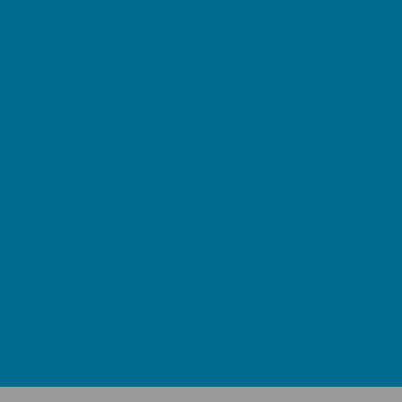
Jungheinrich bjud
ABB förvärvar Ad
Replace Physical
Dunlop Hiflex ta
Vilken rostfri plåt
Atlas Copco Group 
Nya 12-portars A
Nexans och Hydro 
Casino och spelma
rations industriella HMI-lösningar
APEM och Alps Alp