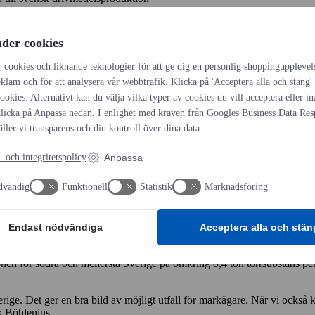
tt av inhemsk biomassa till biodrivmedelsproduktion. Nu har de geo
der cookies
el eller andra snabbväxande lövträd som biomassabas till drivmedel. For
 cookies och liknande teknologier för att ge dig en personlig shoppingupplevel
ar, vilken odlingsareal som är tillgänglig och vilka produktionskostnade
eklam och för att analysera vår webbtrafik. Klicka på 'Acceptera alla och stäng'
 cookies. Alternativt kan du välja vilka typer av cookies du vill acceptera eller i
licka på Anpassa nedan. I enlighet med kraven från
Googles Business Data Resp
äller vi transparens och din kontroll över dina data.
 skulle kunna bidra till målet år 2045 med netto-nollutsläpp av växthus
ng till biodrivmedel. Det skulle förändra markutnyttjandet rejält och v
 och integritetspolicy
Anpassa
xpert på SLU som lett studien.
dvändig
Funktionell
Statistik
Marknadsföring
livsmedelsproduktion och 1,3 miljoner hektar beskogad åkermark. Enbart 
Endast nödvändiga
Acceptera alla och stän
nen för södra och mellersta Sverige på omkring 8,4 ton torrsubstans per
ige. Det ger en bra bild av möjligt utfall för markägare. När vi också 
k Böhlenius.