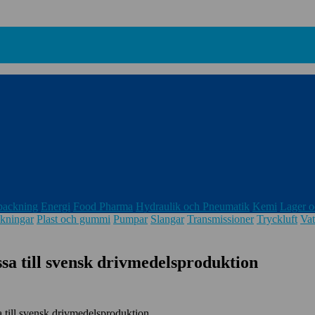
packning
Energi
Food Pharma
Hydraulik och Pneumatik
Kemi
Lager o
kningar
Plast och gummi
Pumpar
Slangar
Transmissioner
Tryckluft
Vat
sa till svensk drivmedelsproduktion