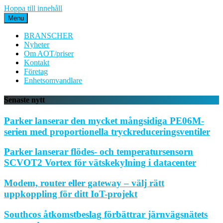
Hoppa till innehåll
Menu
BRANSCHER
Nyheter
Om AOT/priser
Kontakt
Företag
Enhetsomvandlare
Senaste nytt
Parker lanserar den mycket mångsidiga PE06M-
serien med proportionella tryckreduceringsventiler
Parker lanserar flödes- och temperatursensorn
SCVOT2 Vortex för vätskekylning i datacenter
Modem, router eller gateway – välj rätt
uppkoppling för ditt IoT-projekt
Southcos åtkomstbeslag förbättrar järnvägsnätets