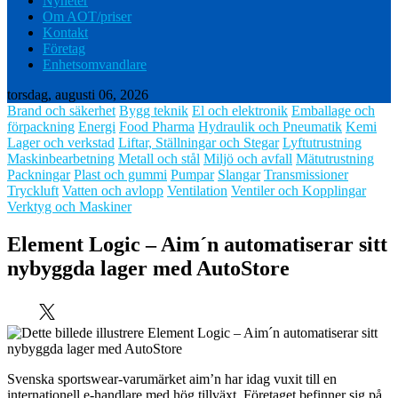
Nyheter
Om AOT/priser
Kontakt
Företag
Enhetsomvandlare
torsdag, augusti 06, 2026
Brand och säkerhet
Bygg teknik
El och elektronik
Emballage och
förpackning
Energi
Food Pharma
Hydraulik och Pneumatik
Kemi
Lager och verkstad
Liftar, Ställningar och Stegar
Lyftutrustning
Maskinbearbetning
Metall och stål
Miljö och avfall
Mätutrustning
Packningar
Plast och gummi
Pumpar
Slangar
Transmissioner
Tryckluft
Vatten och avlopp
Ventilation
Ventiler och Kopplingar
Verktyg och Maskiner
Element Logic – Aim´n automatiserar sitt
nybyggda lager med AutoStore
Svenska sportswear-varumärket aim’n har idag vuxit till en
internationell e-handlare med hög tillväxt. Företaget befinner sig på