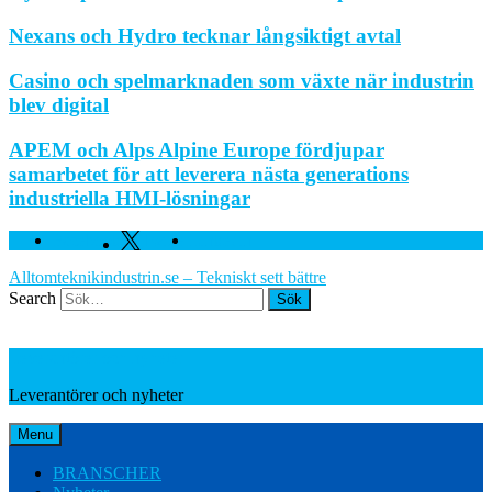
Nexans och Hydro tecknar långsiktigt avtal
Casino och spelmarknaden som växte när industrin
blev digital
APEM och Alps Alpine Europe fördjupar
samarbetet för att leverera nästa generations
industriella HMI-lösningar
Facebook
Twitter
Linkedin
Alltomteknikindustrin.se – Tekniskt sett bättre
Search
Leverantörer och nyheter
Leverantörer och nyheter
Menu
BRANSCHER