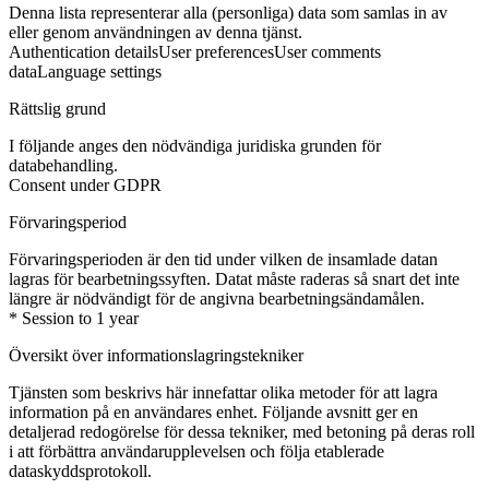
Denna lista representerar alla (personliga) data som samlas in av
eller genom användningen av denna tjänst.
Authentication details
User preferences
User comments
data
Language settings
Rättslig grund
I följande anges den nödvändiga juridiska grunden för
databehandling.
Consent under GDPR
Förvaringsperiod
Förvaringsperioden är den tid under vilken de insamlade datan
lagras för bearbetningssyften. Datat måste raderas så snart det inte
längre är nödvändigt för de angivna bearbetningsändamålen.
* Session to 1 year
Översikt över informationslagringstekniker
Tjänsten som beskrivs här innefattar olika metoder för att lagra
information på en användares enhet. Följande avsnitt ger en
detaljerad redogörelse för dessa tekniker, med betoning på deras roll
i att förbättra användarupplevelsen och följa etablerade
dataskyddsprotokoll.