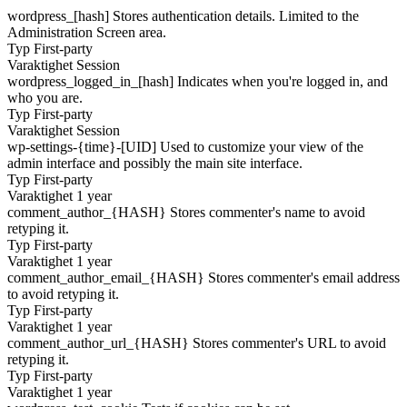
wordpress_[hash]
Stores authentication details. Limited to the
Administration Screen area.
Typ
First-party
Varaktighet
Session
wordpress_logged_in_[hash]
Indicates when you're logged in, and
who you are.
Typ
First-party
Varaktighet
Session
wp-settings-{time}-[UID]
Used to customize your view of the
admin interface and possibly the main site interface.
Typ
First-party
Varaktighet
1 year
comment_author_{HASH}
Stores commenter's name to avoid
retyping it.
Typ
First-party
Varaktighet
1 year
comment_author_email_{HASH}
Stores commenter's email address
to avoid retyping it.
Typ
First-party
Varaktighet
1 year
comment_author_url_{HASH}
Stores commenter's URL to avoid
retyping it.
Typ
First-party
Varaktighet
1 year