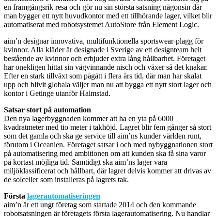
en framgångsrik resa och gör nu sin största satsning någonsin där
man bygger ett nytt huvudkontor med ett tillhörande lager, vilket blir
automatiserat med robotsystemet AutoStore från Element Logic.
aim’n designar innovativa, multifunktionella sportswear-plagg för
kvinnor. Alla kläder är designade i Sverige av ett designteam helt
bestående av kvinnor och erbjuder extra lång hållbarhet. Företaget
har onekligen hittat sin vägvinnande nisch och växer så det knakar.
Efter en stark tillväxt som pågått i flera års tid, där man har skalat
upp och blivit globala väljer man nu att bygga ett nytt stort lager och
kontor i Getinge utanför Halmstad.
Satsar stort på automation
Den nya lagerbyggnaden kommer att ha en yta på 6000
kvadratmeter med tio meter i takhöjd. Lagret blir fem gånger så stort
som det gamla och ska ge service till aim’ns kunder världen runt,
förutom i Oceanien. Företaget satsar i och med nybyggnationen stort
på automatisering med ambitionen om att kunden ska få sina varor
på kortast möjliga tid. Samtidigt ska aim’ns lager vara
miljöklassificerat och hållbart, där lagret delvis kommer att drivas av
de solceller som installeras på lagrets tak.
Första
lagerautomatiseringen
aim’n är ett ungt företag som startade 2014 och den kommande
robotsatsningen är företagets första lagerautomatisering. Nu handlar