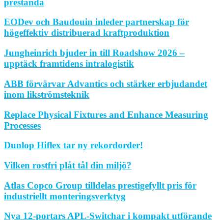
prestanda
EODev och Baudouin inleder partnerskap för
högeffektiv distribuerad kraftproduktion
Jungheinrich bjuder in till Roadshow 2026 –
upptäck framtidens intralogistik
ABB förvärvar Advantics och stärker erbjudandet
inom likströmsteknik
Replace Physical Fixtures and Enhance Measuring
Processes
Dunlop Hiflex tar ny rekordorder!
Vilken rostfri plåt tål din miljö?
Atlas Copco Group tilldelas prestigefyllt pris för
industriellt monteringsverktyg
Nya 12-portars APL-Switchar i kompakt utförande