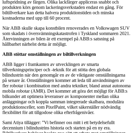
luftspridning av färgen. Olika lackfärger appliceras snabbt och
produkten körs genom lackeringsverkstaden endast en gång. För
biltillverkare kan detta halvera produktionstiden och minska
kostnaderna med upp till 60 procent.
När ABB skulle skapa konstbilen renoverades en Volkswagen SUV
som skadats i översvämningskatastrofen i Tyskland sommaren 2021.
Återvinningen av bilen är ett exempel på ABB:s satsning på
hållbarhet närhelst detta är möjligt.
ABB stöttar omställningen av biltillverkningen
ABB ligger i framkanten av utvecklingen av smarta
tillverkningsprinciper och -teknik för att stötta den globala
bilindustrin när den genomgår en av de viktigaste omställningarna
på senare år. Omställningen kommer att leda till användningen av
fler robotar i kombination med andra tekniker, bland annat autonoma
mobila robotar (AMR). Det kommer att göra det möjligt för ABB:s
bilkunder att optimera leveranser av komponenter mellan olika
anläggningar och koppla samman integrerade skalbara, modulära
produktionsceller, som PixelPaint, vilket säkerställer nödvändig
flexibilitet för att tillgodose olika efterfrågenivåer.
Sami Atiya tillägger: ”Vi befinner oss mitt i ett betydelsefullt
decennium i bilindustrins historia och starten på en ny era.