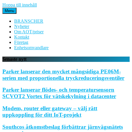
Hoppa till innehåll
Menu
BRANSCHER
Nyheter
Om AOT/priser
Kontakt
Företag
Enhetsomvandlare
Senaste nytt
Parker lanserar den mycket mångsidiga PE06M-
serien med proportionella tryckreduceringsventiler
Parker lanserar flödes- och temperatursensorn
SCVOT2 Vortex för vätskekylning i datacenter
Modem, router eller gateway – välj rätt
uppkoppling för ditt IoT-projekt
Southcos åtkomstbeslag förbättrar järnvägsnätets