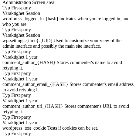
Administration Screen area.
Typ
First-party
Varaktighet
Session
wordpress_logged_in_[hash]
Indicates when you're logged in, and
who you are.
Typ
First-party
Varaktighet
Session
wp-settings-{time}-[UID]
Used to customize your view of the
admin interface and possibly the main site interface.
Typ
First-party
Varaktighet
1 year
comment_author_{HASH}
Stores commenter's name to avoid
retyping it.
Typ
First-party
Varaktighet
1 year
comment_author_email_{HASH}
Stores commenter's email address
to avoid retyping it.
Typ
First-party
Varaktighet
1 year
comment_author_url_{HASH}
Stores commenter's URL to avoid
retyping it.
Typ
First-party
Varaktighet
1 year
wordpress_test_cookie
Tests if cookies can be set.
Typ
First-party