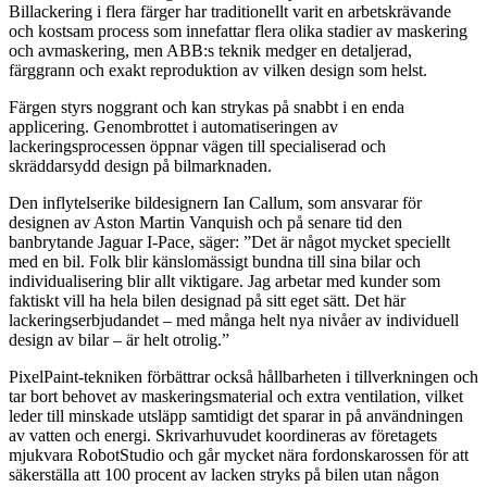
Billackering i flera färger har traditionellt varit en arbetskrävande
och kostsam process som innefattar flera olika stadier av maskering
och avmaskering, men ABB:s teknik medger en detaljerad,
färggrann och exakt reproduktion av vilken design som helst.
Färgen styrs noggrant och kan strykas på snabbt i en enda
applicering. Genombrottet i automatiseringen av
lackeringsprocessen öppnar vägen till specialiserad och
skräddarsydd design på bilmarknaden.
Den inflytelserike bildesignern Ian Callum, som ansvarar för
designen av Aston Martin Vanquish och på senare tid den
banbrytande Jaguar I-Pace, säger: ”Det är något mycket speciellt
med en bil. Folk blir känslomässigt bundna till sina bilar och
individualisering blir allt viktigare. Jag arbetar med kunder som
faktiskt vill ha hela bilen designad på sitt eget sätt. Det här
lackeringserbjudandet – med många helt nya nivåer av individuell
design av bilar – är helt otrolig.”
PixelPaint-tekniken förbättrar också hållbarheten i tillverkningen och
tar bort behovet av maskeringsmaterial och extra ventilation, vilket
leder till minskade utsläpp samtidigt det sparar in på användningen
av vatten och energi. Skrivarhuvudet koordineras av företagets
mjukvara RobotStudio och går mycket nära fordonskarossen för att
säkerställa att 100 procent av lacken stryks på bilen utan någon