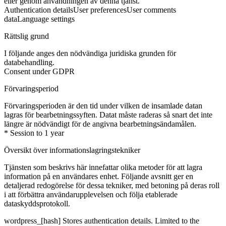
eller genom användningen av denna tjänst.
Authentication details
User preferences
User comments
data
Language settings
Rättslig grund
I följande anges den nödvändiga juridiska grunden för
databehandling.
Consent under GDPR
Förvaringsperiod
Förvaringsperioden är den tid under vilken de insamlade datan
lagras för bearbetningssyften. Datat måste raderas så snart det inte
längre är nödvändigt för de angivna bearbetningsändamålen.
* Session to 1 year
Översikt över informationslagringstekniker
Tjänsten som beskrivs här innefattar olika metoder för att lagra
information på en användares enhet. Följande avsnitt ger en
detaljerad redogörelse för dessa tekniker, med betoning på deras roll
i att förbättra användarupplevelsen och följa etablerade
dataskyddsprotokoll.
wordpress_[hash]
Stores authentication details. Limited to the