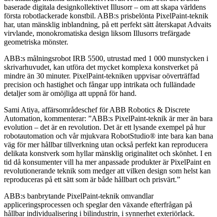
baserade digitala designkollektivet Illusorr – om att skapa världens
första robotlackerade konstbil. ABB:s prisbelönta PixelPaint-teknik
har, utan mänsklig inblandning, på ett perfekt sätt återskapat Advaits
virvlande, monokromatiska design liksom Illusorrs trefärgade
geometriska mönster.
ABB:s målningsrobot IRB 5500, utrustad med 1 000 munstycken i
skrivarhuvudet, kan utföra det mycket komplexa konstverket på
mindre än 30 minuter. PixelPaint-tekniken uppvisar oöverträffad
precision och hastighet och fångar upp intrikata och fulländade
detaljer som är omöjliga att uppnå för hand.
Sami Atiya, affärsområdeschef för ABB Robotics & Discrete
Automation, kommenterar: ”ABB:s PixelPaint-teknik är mer än bara
evolution – det är en revolution. Det är ett lysande exempel på hur
robotautomation och vår mjukvara RobotStudio® inte bara kan bana
väg för mer hållbar tillverkning utan också perfekt kan reproducera
delikata konstverk som hyllar mänsklig originalitet och skönhet. I en
tid då konsumenter vill ha mer anpassade produkter är PixelPaint en
revolutionerande teknik som medger att vilken design som helst kan
reproduceras på ett sätt som är både hållbart och prisvärt.”
ABB:s banbrytande PixelPaint-teknik omvandlar
appliceringsprocessen och speglar den växande efterfrågan på
hållbar individualisering i bilindustrin, i synnerhet exteriörlack.