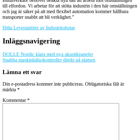
Biltillverkare behöver beakta nya sätt att arbeta mot omställningen
till elfordon. Vi arbetar för att stötta industrin i den här omställningen
och jag är säker på att med flexibel automation kommer hållbara
transporter snabbt att bli verklighet.”
Hitta Leverantörer av Industrirobotar
Inläggsnavigering
DOLLE Nordic klara med nya akustikpaneler
Snabba maskinhälsokontroller direkt på platsen
Lämna ett svar
Din e-postadress kommer inte publiceras.
Obligatoriska fält är
märkta
*
Kommentar
*