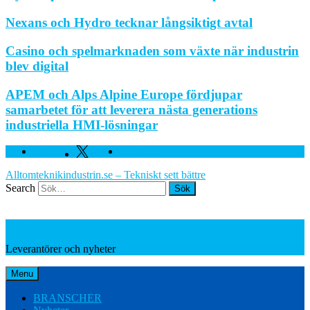
Nexans och Hydro tecknar långsiktigt avtal
Casino och spelmarknaden som växte när industrin
blev digital
APEM och Alps Alpine Europe fördjupar
samarbetet för att leverera nästa generations
industriella HMI-lösningar
Facebook
Twitter
Linkedin
Alltomteknikindustrin.se – Tekniskt sett bättre
Search
Leverantörer och nyheter
Leverantörer och nyheter
Menu
BRANSCHER