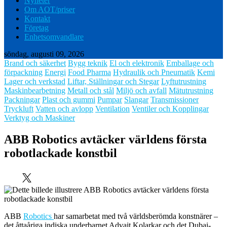
Nyheter
Om AOT/priser
Kontakt
Företag
Enhetsomvandlare
söndag, augusti 09, 2026
Brand och säkerhet
Bygg teknik
El och elektronik
Emballage och
förpackning
Energi
Food Pharma
Hydraulik och Pneumatik
Kemi
Lager och verkstad
Liftar, Ställningar och Stegar
Lyftutrustning
Maskinbearbetning
Metall och stål
Miljö och avfall
Mätutrustning
Packningar
Plast och gummi
Pumpar
Slangar
Transmissioner
Tryckluft
Vatten och avlopp
Ventilation
Ventiler och Kopplingar
Verktyg och Maskiner
ABB Robotics avtäcker världens första
robotlackade konstbil
ABB
Robotics
har samarbetat med två världsberömda konstnärer –
det åttaåriga indiska underbarnet Advait Kolarkar och det Dubai-