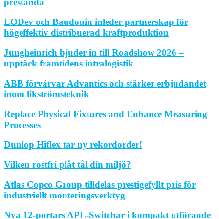
prestanda
EODev och Baudouin inleder partnerskap för
högeffektiv distribuerad kraftproduktion
Jungheinrich bjuder in till Roadshow 2026 –
upptäck framtidens intralogistik
ABB förvärvar Advantics och stärker erbjudandet
inom likströmsteknik
Replace Physical Fixtures and Enhance Measuring
Processes
Dunlop Hiflex tar ny rekordorder!
Vilken rostfri plåt tål din miljö?
Atlas Copco Group tilldelas prestigefyllt pris för
industriellt monteringsverktyg
Nya 12-portars APL-Switchar i kompakt utförande