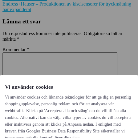
Endress+Hauser – Produktionen av kiselsensorer för tryckmätning
har expanderat
Lämna ett svar
Din e-postadress kommer inte publiceras.
Obligatoriska fält är
märkta
*
Kommentar
*
Vi använder cookies
Vi använder cookies och liknande teknologier för att ge dig en personlig
Namn
*
shoppingupplevelse, personlig reklam och för att analysera vår
webbtrafik. Klicka på 'Acceptera alla och stäng' om du vill tillåta alla
E-postadress
*
cookies. Alternativt kan du välja vilka typer av cookies du vill acceptera
Webbplats
eller inaktivera genom att klicka på Anpassa nedan. I enlighet med
kraven från
Googles Business Data Responsibility Site
säkerställer vi
Spara mitt namn, min e-postadress och webbplats i denna
transparens och din kontroll över dina data.