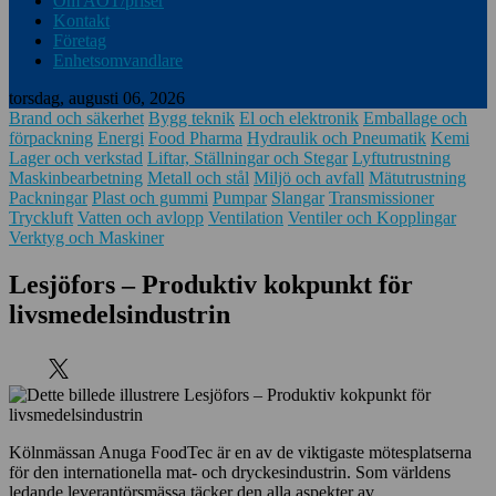
Om AOT/priser
Kontakt
Företag
Enhetsomvandlare
torsdag, augusti 06, 2026
Brand och säkerhet
Bygg teknik
El och elektronik
Emballage och
förpackning
Energi
Food Pharma
Hydraulik och Pneumatik
Kemi
Lager och verkstad
Liftar, Ställningar och Stegar
Lyftutrustning
Maskinbearbetning
Metall och stål
Miljö och avfall
Mätutrustning
Packningar
Plast och gummi
Pumpar
Slangar
Transmissioner
Tryckluft
Vatten och avlopp
Ventilation
Ventiler och Kopplingar
Verktyg och Maskiner
Lesjöfors – Produktiv kokpunkt för
livsmedelsindustrin
Kölnmässan Anuga FoodTec är en av de viktigaste mötesplatserna
för den internationella mat- och dryckesindustrin. Som världens
ledande leverantörsmässa täcker den alla aspekter av