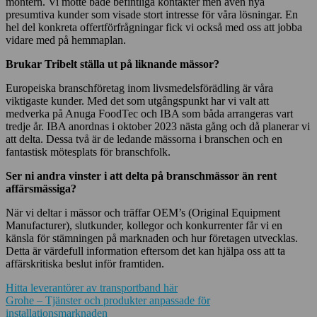
montern. Vi mötte både befintliga kontakter men även nya
presumtiva kunder som visade stort intresse för våra lösningar. En
hel del konkreta offertförfrågningar fick vi också med oss att jobba
vidare med på hemmaplan.
Brukar Tribelt ställa ut på liknande mässor?
Europeiska branschföretag inom livsmedelsförädling är våra
viktigaste kunder. Med det som utgångspunkt har vi valt att
medverka på Anuga FoodTec och IBA som båda arrangeras vart
tredje år. IBA anordnas i oktober 2023 nästa gång och då planerar vi
att delta. Dessa två är de ledande mässorna i branschen och en
fantastisk mötesplats för branschfolk.
Ser ni andra vinster i att delta på branschmässor än rent
affärsmässiga?
När vi deltar i mässor och träffar OEM’s (Original Equipment
Manufacturer), slutkunder, kollegor och konkurrenter får vi en
känsla för stämningen på marknaden och hur företagen utvecklas.
Detta är värdefull information eftersom det kan hjälpa oss att ta
affärskritiska beslut inför framtiden.
Hitta leverantörer av transportband här
Inläggsnavigering
Grohe – Tjänster och produkter anpassade för
installationsmarknaden