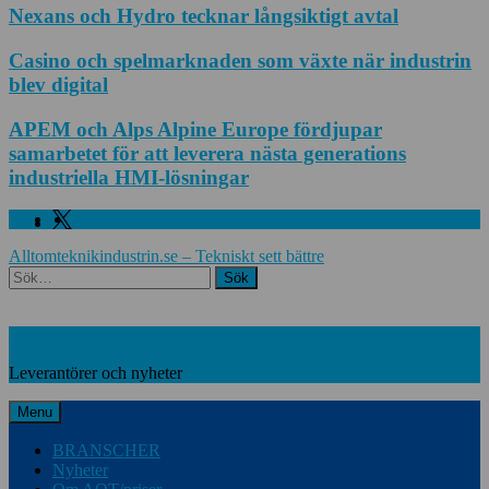
Nexans och Hydro tecknar långsiktigt avtal
Casino och spelmarknaden som växte när industrin
blev digital
APEM och Alps Alpine Europe fördjupar
samarbetet för att leverera nästa generations
industriella HMI-lösningar
Facebook
Linkedin
Twitter
Alltomteknikindustrin.se – Tekniskt sett bättre
Search
Leverantörer och nyheter
Leverantörer och nyheter
Menu
BRANSCHER
Nyheter