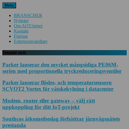
Hoppa
Menu
till
innehåll
BRANSCHER
Nyheter
Om AOT/priser
Kontakt
Företag
Enhetsomvandlare
Senaste nytt
Parker lanserar den mycket mångsidiga PE06M-
serien med proportionella tryckreduceringsventiler
Parker lanserar flödes- och temperatursensorn
SCVOT2 Vortex för vätskekylning i datacenter
Modem, router eller gateway – välj rätt
uppkoppling för ditt IoT-projekt
Southcos åtkomstbeslag förbättrar järnvägsnätets
prestanda