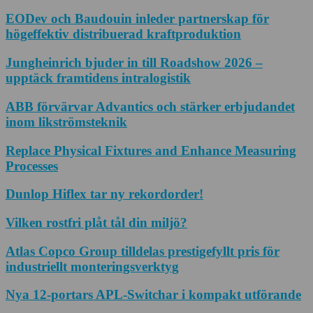
EODev och Baudouin inleder partnerskap för
högeffektiv distribuerad kraftproduktion
Jungheinrich bjuder in till Roadshow 2026 –
upptäck framtidens intralogistik
ABB förvärvar Advantics och stärker erbjudandet
inom likströmsteknik
Replace Physical Fixtures and Enhance Measuring
Processes
Dunlop Hiflex tar ny rekordorder!
Vilken rostfri plåt tål din miljö?
Atlas Copco Group tilldelas prestigefyllt pris för
industriellt monteringsverktyg
Nya 12-portars APL-Switchar i kompakt utförande