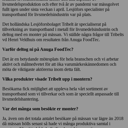
livsmedelsproduktion och efter två år av pandemi var mässgolvet
fullt igen under sista veckan i april. Lesjöfors specialister på
transportband för livsmedelsindustrin var på plats
.
Det holländska Lesjöforsbolaget Tribelt är specialiserat på
tillverkning av transportband i metall för livsmedelsindustrin och
deltog med en monter på mässan. Vi ställde några frågor till Tribelts
vd Henri Veldhuis om resultaten från Anuga FoodTec.
Varför deltog ni på Anuga FoodTec?
Det är en betydande mötesplats för hela branschen och vi arbetar
aktivt och målmedvetet för att öka varumärkeskännedomen och
möta de viktigaste aktörerna inom detta fält.
Vilka produkter visade Tribelt upp i montern?
Besökarna fick möjlighet att uppleva hela vårt sortiment av
transportband som vi tillverkar och som är speciellt anpassade till
livsmedelshantering.
Var det många som besökte er monter?
Ja, även om det totala antalet besökare på mässan var lägre än 2018
då mässan hölls senast så hade vi många produktiva samtal i