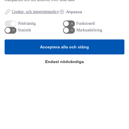
webbläsare till nästa gång jag skriver en kommentar.
Cookie- och integritetspolicy
Anpassa
Nödvändig
Funktionell
Statistik
Marknadsföring
AOTI
Acceptera alla och stäng
Om oss
Endast nödvändiga
Priser
Kontakt
GDPR
Kunskapscentrum
SIFU
Chalmers Industriteknik
Värt att besöka
Altomteknik