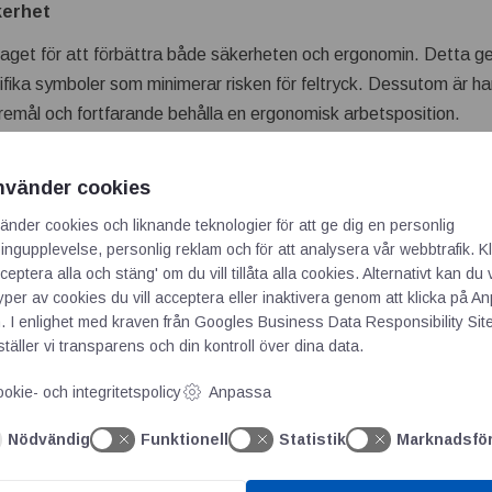
kerhet
aget för att förbättra både säkerheten och ergonomin. Detta g
fika symboler som minimerar risken för feltryck. Dessutom är ha
föremål och fortfarande behålla en ergonomisk arbetsposition.
CUMASTER Comfort, klicka här. PMH erbjuder även andra mode
nvänder cookies
entet. Behöver ni hjälp med att hitta en lösning som passar just 
änder cookies och liknande teknologier för att ge dig en personlig
ngupplevelse, personlig reklam och för att analysera vår webbtrafik. Kl
ceptera alla och stäng' om du vill tillåta alla cookies. Alternativt kan du 
typer av cookies du vill acceptera eller inaktivera genom att klicka på 
umlyft
. I enlighet med kraven från
Googles Business Data Responsibility Sit
täller vi transparens och din kontroll över dina data.
okie- och integritetspolicy
Anpassa
Nödvändig
Funktionell
Statistik
Marknadsfö