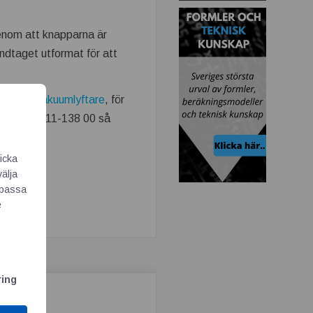
enom att knapparna är
ndtaget utformat för att
ller på
vakuumlyftare
, för
er, ring 0411-138 00 så
icka
välja
Anpassa
e
ring