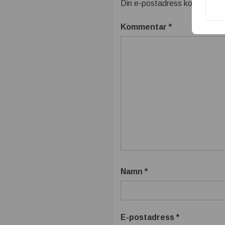
Din e-postadress kommer inte
Kommentar
*
Namn
*
E-postadress
*