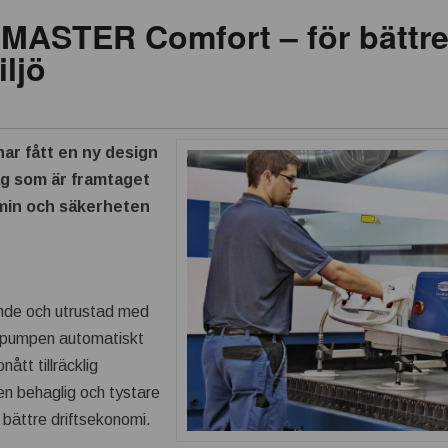
ASTER Comfort – för bättr
ljö
r fått en ny design
ag som är framtaget
omin och säkerheten
de och utrustad med
umpumpen automatiskt
ått tillräcklig
n behaglig och tystare
 bättre driftsekonomi.