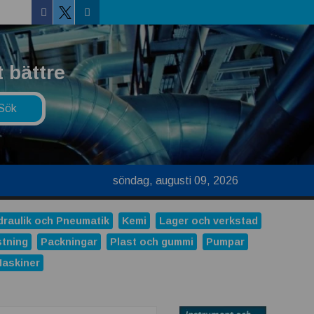
Facebook
Linkedin
Twitter
 bättre
söndag, augusti 09, 2026
draulik och Pneumatik
Kemi
Lager och verkstad
stning
Packningar
Plast och gummi
Pumpar
Maskiner