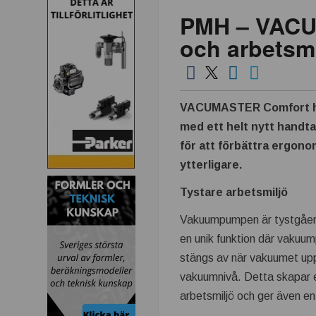
PMH – VACUM
och arbetsmi
VACUMASTER Comfort ha
med ett helt nytt handt
för att förbättra ergon
ytterligare.
Tystare arbetsmiljö
Vakuumpumpen är tystgåen
en unik funktion där vaku
stängs av när vakuumet uppn
vakuumnivå. Detta skapar e
arbetsmiljö och ger även en