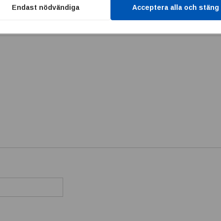
 publiceras.
Obligatoriska fält är märkta
*
Endast nödvändiga
Acceptera alla och stäng