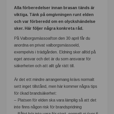
Alla förberedelser innan brasan tänds är
viktiga. Tänk på omgivningen runt elden
och var förberedd om en olyckshändelse
sker. Här följer några konkreta råd.
På Valborgsmässoafton den 30 april får du
anordna en privat valborgsmässoeld,
exempelvis i trädgården. Eldning sker alltid på
eget ansvar och det är du som ansvarar för
säkerheten och att allt går rätt till.
Är det ett mindre arrangemang krävs normalt
sett inget tillstånd, men här kommer några tips
för ökad brandsäkerhet:
– Platsen för elden ska vara lämplig så att det
inte finns någon risk för brandspridning
– Bålet bör inte vara för stort, normalt ej över 6