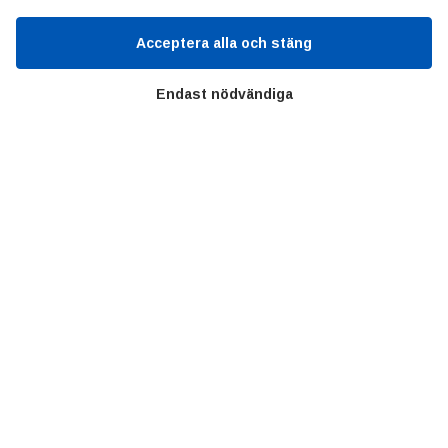
SIFU
Chalmers Industriteknik
Acceptera alla och stäng
Endast nödvändiga
Värt att besöka
Altomteknik
Altombyen
Handelsförbund
Teknikföretagen
Sveriges Ingenjörer
Copyright © 2022 Alltomteknikindustrin.se - Alla rättigheter