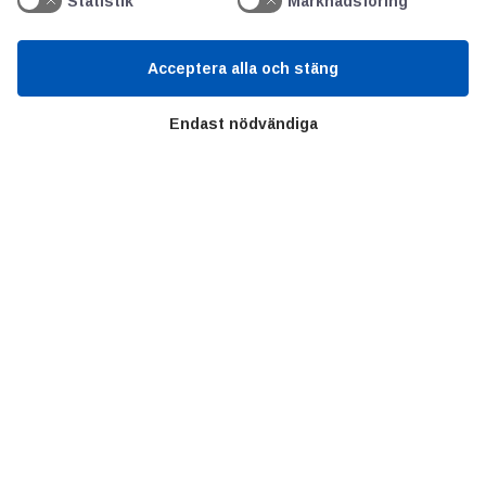
Statistik
Marknadsföring
Kunskapscentrum
Acceptera alla och stäng
SIFU
Endast nödvändiga
Chalmers Industriteknik
Värt att besöka
Altomteknik
Altombyen
Handelsförbund
Teknikföretagen
Sveriges Ingenjörer