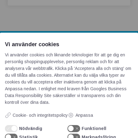
Vi använder cookies
AOTI
Vi använder cookies och liknande teknologier för att ge dig en
personlig shoppingupplevelse, personlig reklam och för att
Om oss
analysera vår webbtrafik. Klicka på 'Acceptera alla och stäng' om
du vill tillåta alla cookies. Alternativt kan du välja vilka typer av
Priser
cookies du vill acceptera eller inaktivera genom att klicka på
Kontakt
Anpassa nedan. I enlighet med kraven från
Googles Business
GDPR
Data Responsibility Site
säkerställer vi transparens och din
kontroll över dina data.
Kunskapscentrum
Cookie- och integritetspolicy
Anpassa
Nödvändig
Funktionell
SIFU
Statistik
Marknadsföring
Chalmers Industriteknik