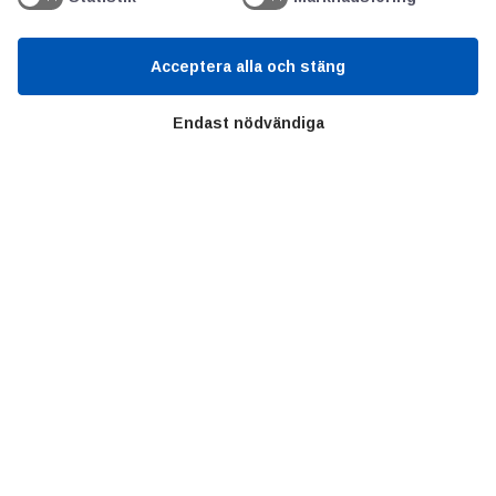
Acceptera alla och stäng
Värt att besöka
Endast nödvändiga
Altomteknik
Altombyen
Handelsförbund
Teknikföretagen
Sveriges Ingenjörer
Copyright © 2022 Alltomteknikindustrin.se - Alla rättigheter
förbehållna
Integritetspolicy