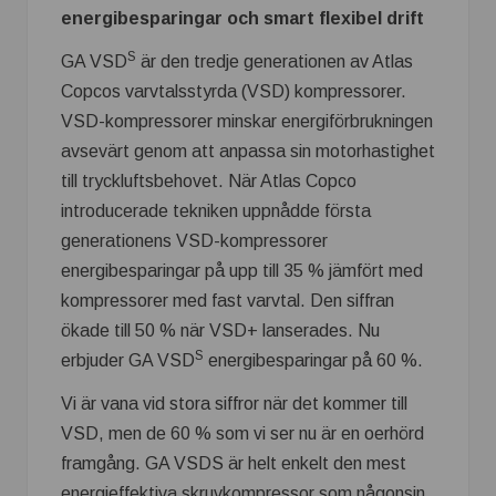
energibesparingar och smart flexibel drift
S
GA VSD
är den tredje generationen av Atlas
Copcos varvtalsstyrda (VSD) kompressorer.
VSD-kompressorer minskar energiförbrukningen
avsevärt genom att anpassa sin motorhastighet
till tryckluftsbehovet. När Atlas Copco
introducerade tekniken uppnådde första
generationens VSD-kompressorer
energibesparingar på upp till 35 % jämfört med
kompressorer med fast varvtal. Den siffran
ökade till 50 % när VSD+ lanserades. Nu
S
erbjuder GA VSD
energibesparingar på 60 %.
Vi är vana vid stora siffror när det kommer till
VSD, men de 60 % som vi ser nu är en oerhörd
framgång. GA VSDS är helt enkelt den mest
energieffektiva skruvkompressor som någonsin