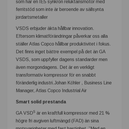
som har en IE5 synkron reluktansmotor med
ferritstöd som inte är beroende av sällsynta
jordartsmetaller
VSDS erbjuder äkta hållbar innovation.
Eftersom klimatförändringar påverkar oss alla
ställer Atlas Copco hållbar produktivitet i fokus.
Det finns inget bättre exempel på det än GA
VSDS, som uppfyller dagens standarder men
även morgondagens. Det är en verkligt
transformativ kompressor för en snabbt
föränderlig industri.Johan Köhler , Business Line
Manager, Atlas Copco Industrial Air
Smart solid prestanda
S
GA VSD
är en kraftfull kompressor med 21 %
högre fri avgiven luftmängd (FAD) än sina
motsvarigheter med fast hastighet. ”Med en