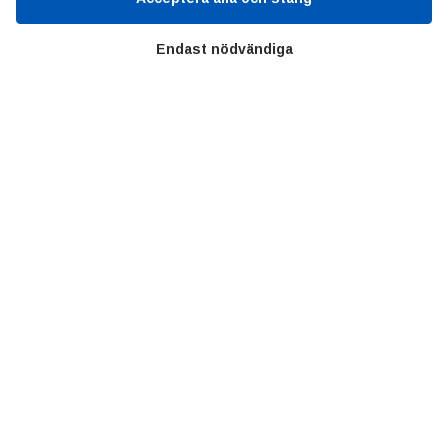
Om oss
Priser
Endast nödvändiga
Kontakt
GDPR
Kunskapscentrum
SIFU
Chalmers Industriteknik
Värt att besöka
Altomteknik
Altombyen