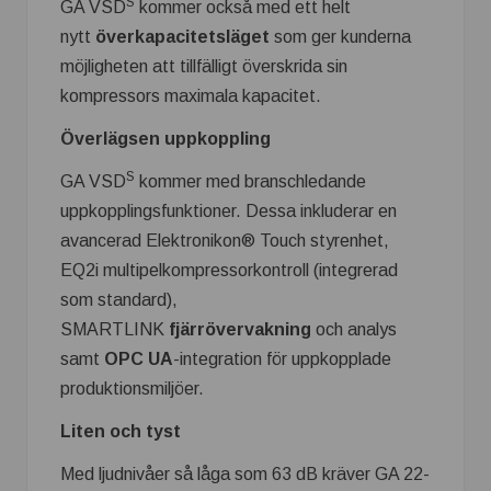
S
GA VSD
kommer också med ett helt
nytt
överkapacitetsläget
som ger kunderna
möjligheten att tillfälligt överskrida sin
kompressors maximala kapacitet.
Överlägsen uppkoppling
S
GA VSD
kommer med branschledande
uppkopplingsfunktioner. Dessa inkluderar en
avancerad Elektronikon® Touch styrenhet,
EQ2i multipelkompressorkontroll (integrerad
som standard),
SMARTLINK
fjärrövervakning
och analys
samt
OPC UA
-integration för uppkopplade
produktionsmiljöer.
Liten och tyst
Med ljudnivåer så låga som 63 dB kräver GA 22-