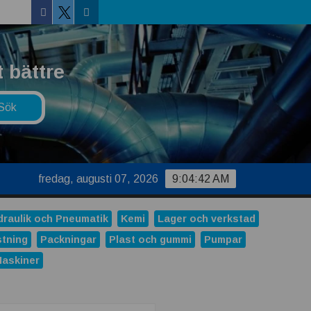
Facebook
Linkedin
Twitter
 bättre
fredag, augusti 07, 2026
9:04:43 AM
draulik och Pneumatik
Kemi
Lager och verkstad
stning
Packningar
Plast och gummi
Pumpar
Maskiner