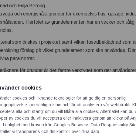
gnad och Finja Betong
 trygga och energisnåla grunder för exempelvis hus, garage, indu
örhållanden. Flertalet av grundelementen har en vacker och tålig
ndlas.
erial som önskas i projektet samt vilken fasadbeklädnad som är
eräkning förslag på vilket grundelement som ska användas. Där
ivna parametrar.
eräknare för grunder är det femte verktyget som ger användar
ll byggvaruhandeln för inköp. Sedan tidigare finns verktyg för by
fog. Med det senaste tillskottet i den digitala verktygslådan ko
nvänder cookies
dberäkna hela den murade och putsade stommen, från grund til
änder cookies och liknande teknologier för att ge dig en personlig
ngupplevelse, personlig reklam och för att analysera vår webbtrafik. Kl
rtsätter och vårt utbud av digitala tjänster växer. Att vi nu kan e
ceptera alla och stäng' om du vill tillåta alla cookies. Alternativt kan du 
val för både den gjutna plattan och hela den murade och putsa
typer av cookies du vill acceptera eller inaktivera genom att klicka på 
 murade och putsade stommens alla fördelar gör den till ett själ
. I enlighet med kraven från
Googles Business Data Responsibility Sit
h hållbart, säger Finja Betongs VD Gull-Britt Jonasson.
täller vi transparens och din kontroll över dina data.