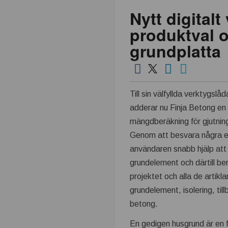
Nytt digitalt
produktval 
grundplatta
Till sin välfyllda verktygslå
adderar nu Finja Betong en
mängdberäkning för gjutnin
Genom att besvara några en
användaren snabb hjälp att
grundelement och därtill b
projektet och alla de artikl
grundelement, isolering, til
betong.
En gedigen husgrund är en f