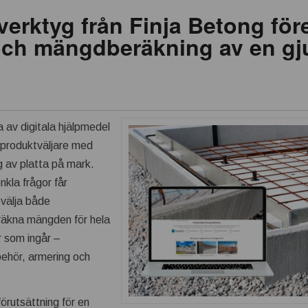
 verktyg från Finja Betong för
och mängdberäkning av en gj
da av digitala hjälpmedel
 produktväljare med
g av platta på mark.
kla frågor får
 välja både
eräkna mängden för hela
ar som ingår –
lbehör, armering och
örutsättning för en