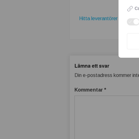
Co
Hitta leverantörer av beton
Lämna ett svar
Din e-postadress kommer inte
Kommentar
*