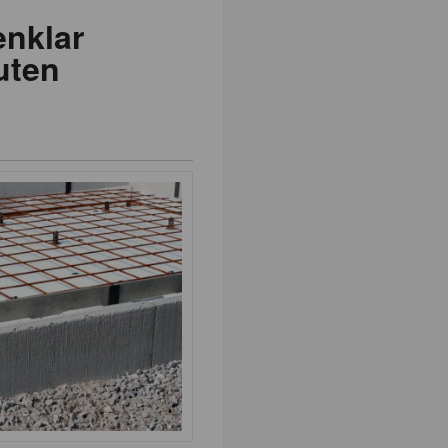
enklar
uten