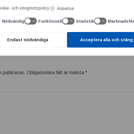
okie- och integritetspolicy
Anpassa
gkonstruktioner här
Nödvändig
Funktionell
Statistik
Marknadsfö
Endast nödvändiga
Acceptera alla och stäng
 publiceras.
Obligatoriska fält är märkta
*