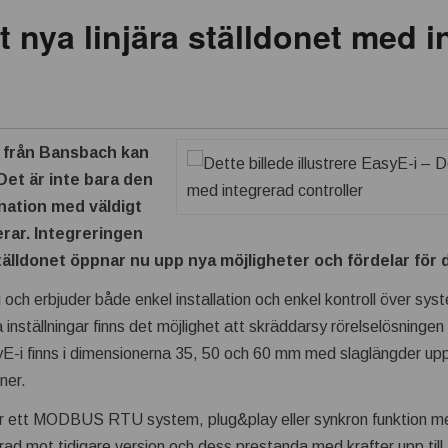
t nya linjära ställdonet med i
n från Bansbach kan
Det är inte bara den
nation med väldigt
rar. Integreringen
tälldonet öppnar nu upp nya möjligheter och fördelar för d
 och erbjuder både enkel installation och enkel kontroll över sys
inställningar finns det möjlighet att skräddarsy rörelselösningen
yE-i finns i dimensionerna 35, 50 och 60 mm med slaglängder up
ner.
 är ett MODBUS RTU system, plug&play eller synkron funktion
ad mot tidigare version och dess prestanda med krafter upp till