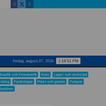
Facebook
Linkedin
Twitter
fredag, augusti 07, 2026
1:18:52 PM
draulik och Pneumatik
Kemi
Lager och verkstad
stning
Packningar
Plast och gummi
Pumpar
Maskiner