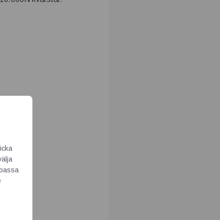
icka
välja
Anpassa
e