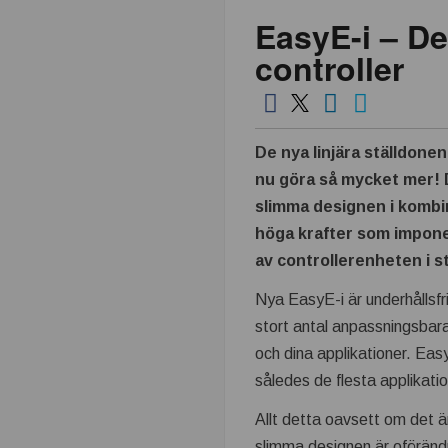
EasyE-i – De
k
controller
n
i
De nya linjära ställdone
k
nu göra så mycket mer! 
slimma designen i kombi
i
höga krafter som impone
n
av controllerenheten i s
Nya EasyE-i är underhållsfri
d
stort antal anpassningsbara 
u
och dina applikationer. Eas
således de flesta applikatio
s
Allt detta oavsett om det
slimma designen är oförändr