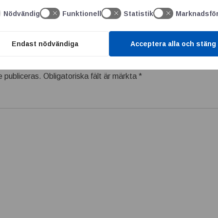
Nödvändig
Funktionell
Statistik
Marknadsfö
Endast nödvändiga
Acceptera alla och stäng
 publiceras.
Obligatoriska fält är märkta
*