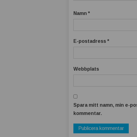
t
b
Namn
*
ä
E-postadress
*
t
t
Webbplats
r
e
Spara mitt namn, min e-pos
kommentar.