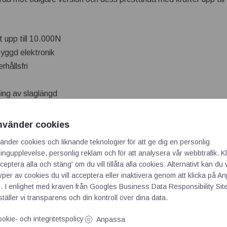
 upp till 10.000N
yggd elektronik
rhållsfri
ng av slaglängd
ng (t.ex. klämskydd)
nvänder cookies
ODBUS RTU on RS485
änder cookies och liknande teknologier för att ge dig en personlig
ngupplevelse, personlig reklam och för att analysera vår webbtrafik. Kl
ceptera alla och stäng' om du vill tillåta alla cookies. Alternativt kan du 
-Connect box
typer av cookies du vill acceptera eller inaktivera genom att klicka på 
. I enlighet med kraven från
Googles Business Data Responsibility Sit
täller vi transparens och din kontroll över dina data.
n
okie- och integritetspolicy
Anpassa