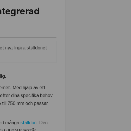
ntegrerad
ig.
temet. Med hjälp av ett
 efter dina specifika behov
p till 750 mm och passar
 med många
ställdon
. Den
 10.000N kvarstår.