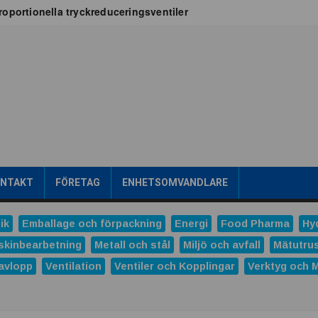
oportionella tryckreduceringsventiler
x för vätskekylning i datacenter
oT-projekt
a
tribuerad kraftproduktion
ens intralogistik
römsteknik
es
Dunlop Hiflex tar ny rekordorder!
las prestigefyllt pris för industriellt monteringsverktyg
ONTAKT
FÖRETAG
ENHETSOMVANDLARE
ns och Hydro tecknar långsiktigt avtal
tal
ik
Emballage och förpackning
Energi
Food Pharma
Hy
verera nästa generations industriella HMI-lösningar
skinbearbetning
Metall och stål
Miljö och avfall
Mätutru
avlopp
Ventilation
Ventiler och Kopplingar
Verktyg och 