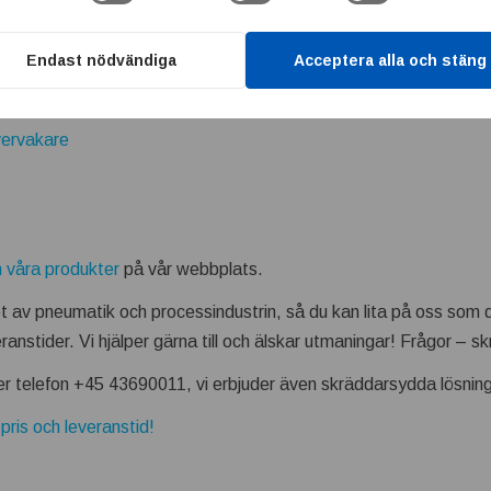
Endast nödvändiga
Acceptera alla och stäng
vervakare
 våra produkter
på vår webbplats.
et av pneumatik och processindustrin, så du kan lita på oss som 
eranstider. Vi hjälper gärna till och älskar utmaningar! Frågor – skr
er telefon +45 43690011, vi erbjuder även skräddarsydda lösning
pris och leveranstid!