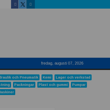
Facebook
Linkedin
Twitter
fredag, augusti 07, 2026
draulik och Pneumatik
Kemi
Lager och verkstad
stning
Packningar
Plast och gummi
Pumpar
Maskiner