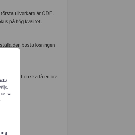
törsta tillverkare är ODE,
us på hög kvalitet.
ställa den bästa lösningen
 Vi vill att du ska få en bra
icka
välja
Anpassa
e
ring