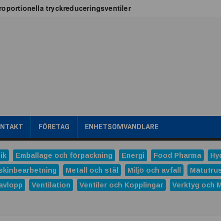
oportionella tryckreduceringsventiler
x för vätskekylning i datacenter
oT-projekt
a
tribuerad kraftproduktion
ens intralogistik
römsteknik
es
Dunlop Hiflex tar ny rekordorder!
las prestigefyllt pris för industriellt monteringsverktyg
ONTAKT
FÖRETAG
ENHETSOMVANDLARE
ns och Hydro tecknar långsiktigt avtal
tal
ik
Emballage och förpackning
Energi
Food Pharma
Hy
verera nästa generations industriella HMI-lösningar
skinbearbetning
Metall och stål
Miljö och avfall
Mätutru
avlopp
Ventilation
Ventiler och Kopplingar
Verktyg och 