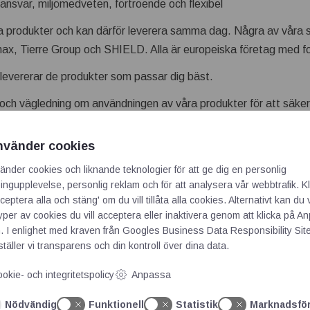
 ansvar, miljömedveten, förtroende och flexibel
a produkter och kan därför leverera samma dag. Några av våra s
 Tierre Group och SHIELD. Alla är europeiska företag med fok
i levererar de produkter som passar dig bäst.
 och vägledning om användningen av våra produkter för att säker
nvänder cookies
HARMA – ATEX
änder cookies och liknande teknologier för att ge dig en personlig
ivsmedelsgodkända och vi tillhandahåller naturligtvis certifikaten.
ngupplevelse, personlig reklam och för att analysera vår webbtrafik. Kl
ceptera alla och stäng' om du vill tillåta alla cookies. Alternativt kan du 
typer av cookies du vill acceptera eller inaktivera genom att klicka på 
ttar:
. I enlighet med kraven från
Googles Business Data Responsibility Sit
täller vi transparens och din kontroll över dina data.
okie- och integritetspolicy
Anpassa
Nödvändig
Funktionell
Statistik
Marknadsfö