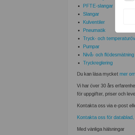
PFTE-slangar
k
Slangar
n
Kulventiler
Pneumatik
i
Tryck- och temperaturö
Pumpar
s
Nivå- och flödesmätning
Tryckreglering
k
Du kan läsa mycket
mer om
t
Vi har över 30 års erfarenh
s
för uppgifter, priser och lev
e
Kontakta oss via e-post ell
Kontakta oss för datablad, 
t
Med vänliga hälsningar