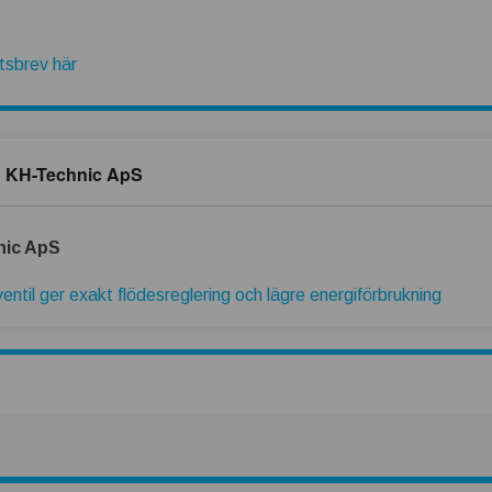
etsbrev här
ån KH-Technic ApS
nic ApS
entil ger exakt flödesreglering och lägre energiförbrukning