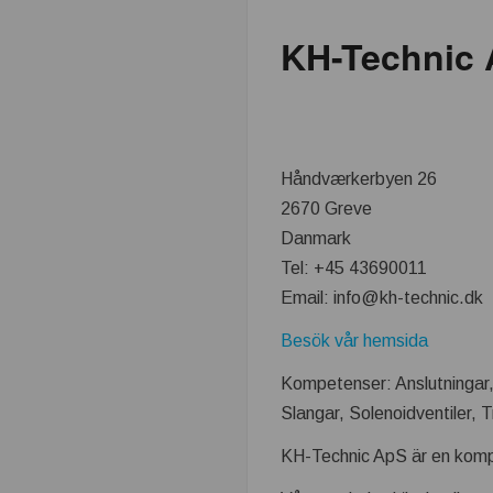
k
KH-Technic
n
i
Håndværkerbyen 26
k
2670 Greve
i
Danmark
Tel: +45 43690011
n
Email: info@kh-technic.dk
d
Besök vår hemsida
Kompetenser: Anslutningar,
u
Slangar, Solenoidventiler, 
s
KH-Technic ApS är en komp