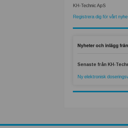
t
KH-Technic ApS
b
Registrera dig för vårt nyh
ä
t
Nyheter och inlägg fr
t
Senaste från KH-Tech
r
Ny elektronisk doseringsv
e