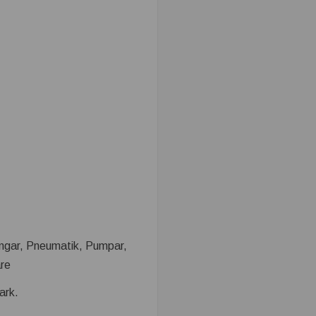
angar, Pneumatik, Pumpar,
are
ark.