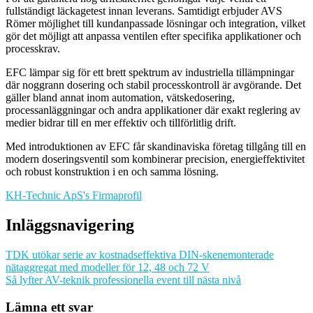
fullständigt läckagetest innan leverans. Samtidigt erbjuder AVS
Römer möjlighet till kundanpassade lösningar och integration, vilket
gör det möjligt att anpassa ventilen efter specifika applikationer och
processkrav.
EFC lämpar sig för ett brett spektrum av industriella tillämpningar
där noggrann dosering och stabil processkontroll är avgörande. Det
gäller bland annat inom automation, vätskedosering,
processanläggningar och andra applikationer där exakt reglering av
medier bidrar till en mer effektiv och tillförlitlig drift.
Med introduktionen av EFC får skandinaviska företag tillgång till en
modern doseringsventil som kombinerar precision, energieffektivitet
och robust konstruktion i en och samma lösning.
KH-Technic ApS's Firmaprofil
Inläggsnavigering
TDK utökar serie av kostnadseffektiva DIN-skenemonterade
nätaggregat med modeller för 12, 48 och 72 V
Så lyfter AV-teknik professionella event till nästa nivå
Lämna ett svar