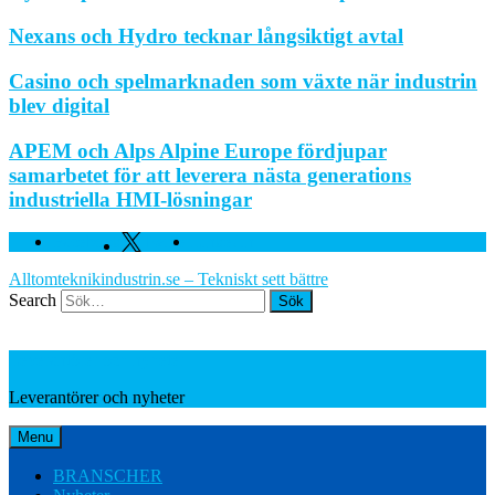
Nexans och Hydro tecknar långsiktigt avtal
Casino och spelmarknaden som växte när industrin
blev digital
APEM och Alps Alpine Europe fördjupar
samarbetet för att leverera nästa generations
industriella HMI-lösningar
Facebook
Twitter
Linkedin
Alltomteknikindustrin.se – Tekniskt sett bättre
Search
Leverantörer och nyheter
Leverantörer och nyheter
Menu
BRANSCHER