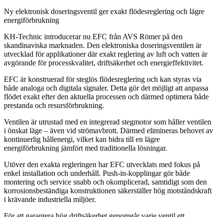
Ny elektronisk doseringsventil ger exakt flödesreglering och lägre
energiförbrukning
KH-Technic introducerar nu EFC från AVS Römer på den
skandinaviska marknaden. Den elektroniska doseringsventilen är
utvecklad för applikationer där exakt reglering av luft och vatten är
avgörande för processkvalitet, driftsäkerhet och energieffektivitet.
EFC är konstruerad för steglös flödesreglering och kan styras via
både analoga och digitala signaler. Detta gör det möjligt att anpassa
flödet exakt efter den aktuella processen och därmed optimera både
prestanda och resursförbrukning.
Ventilen är utrustad med en integrerad stegmotor som håller ventilen
i önskat läge – även vid strömavbrott. Därmed elimineras behovet av
kontinuerlig hållenergi, vilket kan bidra till en lägre
energiförbrukning jämfört med traditionella lösningar.
Utöver den exakta regleringen har EFC utvecklats med fokus på
enkel installation och underhåll. Push-in-kopplingar gör både
montering och service snabb och okomplicerad, samtidigt som den
korrosionsbeständiga konstruktionen säkerställer hög motståndskraft
i krävande industriella miljöer.
För att garantera hög driftsäkerhet genomgår varje ventil ett