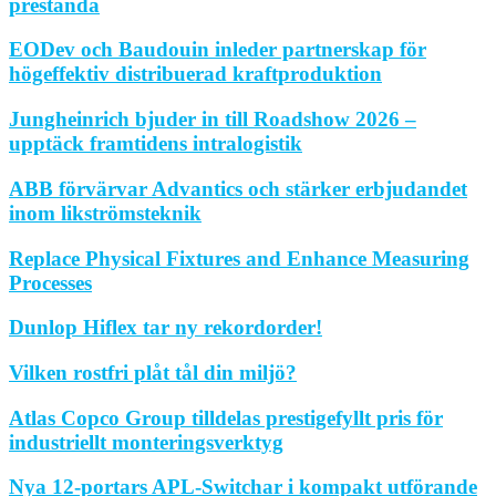
prestanda
EODev och Baudouin inleder partnerskap för
högeffektiv distribuerad kraftproduktion
Jungheinrich bjuder in till Roadshow 2026 –
upptäck framtidens intralogistik
ABB förvärvar Advantics och stärker erbjudandet
inom likströmsteknik
Replace Physical Fixtures and Enhance Measuring
Processes
Dunlop Hiflex tar ny rekordorder!
Vilken rostfri plåt tål din miljö?
Atlas Copco Group tilldelas prestigefyllt pris för
industriellt monteringsverktyg
Nya 12-portars APL-Switchar i kompakt utförande