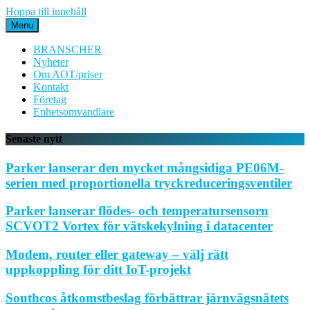
Hoppa till innehåll
Menu
BRANSCHER
Nyheter
Om AOT/priser
Kontakt
Företag
Enhetsomvandlare
Senaste nytt
Parker lanserar den mycket mångsidiga PE06M-
serien med proportionella tryckreduceringsventiler
Parker lanserar flödes- och temperatursensorn
SCVOT2 Vortex för vätskekylning i datacenter
Modem, router eller gateway – välj rätt
uppkoppling för ditt IoT-projekt
Southcos åtkomstbeslag förbättrar järnvägsnätets