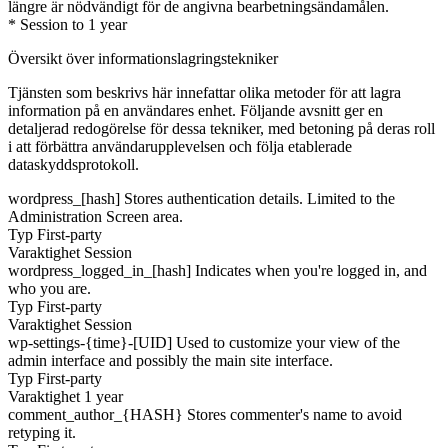
längre är nödvändigt för de angivna bearbetningsändamålen.
* Session to 1 year
Översikt över informationslagringstekniker
Tjänsten som beskrivs här innefattar olika metoder för att lagra
information på en användares enhet. Följande avsnitt ger en
detaljerad redogörelse för dessa tekniker, med betoning på deras roll
i att förbättra användarupplevelsen och följa etablerade
dataskyddsprotokoll.
wordpress_[hash]
Stores authentication details. Limited to the
Administration Screen area.
Typ
First-party
Varaktighet
Session
wordpress_logged_in_[hash]
Indicates when you're logged in, and
who you are.
Typ
First-party
Varaktighet
Session
wp-settings-{time}-[UID]
Used to customize your view of the
admin interface and possibly the main site interface.
Typ
First-party
Varaktighet
1 year
comment_author_{HASH}
Stores commenter's name to avoid
retyping it.