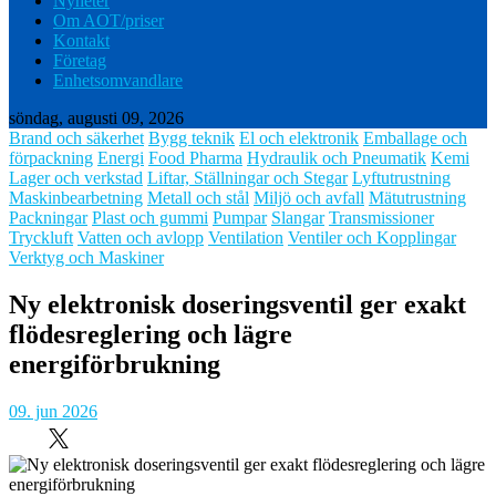
Nyheter
Om AOT/priser
Kontakt
Företag
Enhetsomvandlare
söndag, augusti 09, 2026
Brand och säkerhet
Bygg teknik
El och elektronik
Emballage och
förpackning
Energi
Food Pharma
Hydraulik och Pneumatik
Kemi
Lager och verkstad
Liftar, Ställningar och Stegar
Lyftutrustning
Maskinbearbetning
Metall och stål
Miljö och avfall
Mätutrustning
Packningar
Plast och gummi
Pumpar
Slangar
Transmissioner
Tryckluft
Vatten och avlopp
Ventilation
Ventiler och Kopplingar
Verktyg och Maskiner
Ny elektronisk doseringsventil ger exakt
flödesreglering och lägre
energiförbrukning
09. jun 2026