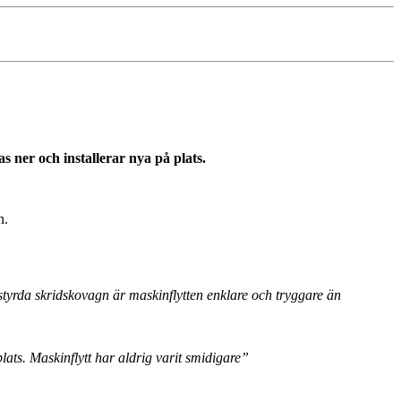
s ner och installerar nya på plats.
n.
styrda skridskovagn är maskinflytten enklare och tryggare än
ats. Maskinflytt har aldrig varit smidigare”