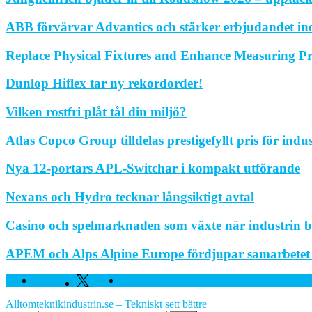
ABB förvärvar Advantics och stärker erbjudandet in
Replace Physical Fixtures and Enhance Measuring Pr
Dunlop Hiflex tar ny rekordorder!
Vilken rostfri plåt tål din miljö?
Atlas Copco Group tilldelas prestigefyllt pris för indu
Nya 12-portars APL-Switchar i kompakt utförande
Nexans och Hydro tecknar långsiktigt avtal
Casino och spelmarknaden som växte när industrin bl
APEM och Alps Alpine Europe fördjupar samarbetet fö
Facebook
Twitter
Linkedin
Alltomteknikindustrin.se – Tekniskt sett bättre