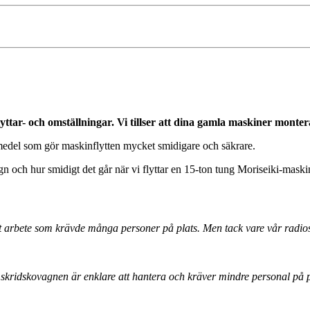
tar- och omställningar. Vi tillser att dina gamla maskiner montera
älpmedel som gör maskinflytten mycket smidigare och säkrare.
n och hur smidigt det går när vi flyttar en 15-ton tung Moriseiki-maski
gt arbete som krävde många personer på plats. Men tack vare vår radio
skridskovagnen är enklare att hantera och kräver mindre personal på pl