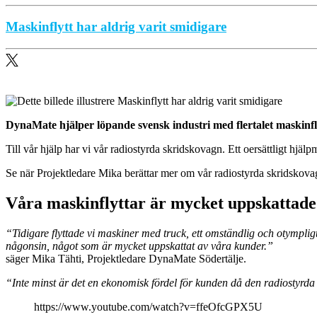
Maskinflytt har aldrig varit smidigare
DynaMate hjälper löpande svensk industri med flertalet maskinflyt
Till vår hjälp har vi vår radiostyrda skridskovagn. Ett oersättligt hj
Se när Projektledare Mika berättar mer om vår radiostyrda skridskovag
Våra maskinflyttar är mycket uppskattade
“Tidigare flyttade vi maskiner med truck, ett omständlig och otympli
någonsin, något som är mycket uppskattat av våra kunder.”
säger Mika Tähti, Projektledare DynaMate Södertälje.
“Inte minst är det en ekonomisk fördel för kunden då den radiostyrda 
https://www.youtube.com/watch?v=ffeOfcGPX5U