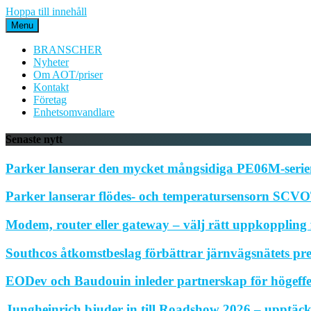
Hoppa till innehåll
Menu
BRANSCHER
Nyheter
Om AOT/priser
Kontakt
Företag
Enhetsomvandlare
Senaste nytt
Parker lanserar den mycket mångsidiga PE06M-serien
Parker lanserar flödes- och temperatursensorn SCVOT
Modem, router eller gateway – välj rätt uppkoppling f
Southcos åtkomstbeslag förbättrar järnvägsnätets pr
EODev och Baudouin inleder partnerskap för högeffe
Jungheinrich bjuder in till Roadshow 2026 – upptäck 