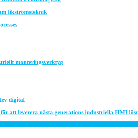
om likströmsteknik
ocesses
striellt monteringsverktyg
ev digital
r att leverera nästa generations industriella HMI-lös