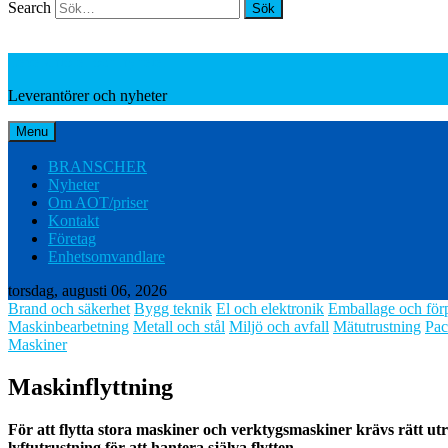
Search
Leverantörer och nyheter
Leverantörer och nyheter
Menu
BRANSCHER
Nyheter
Om AOT/priser
Kontakt
Företag
Enhetsomvandlare
torsdag, augusti 06, 2026
Brand och säkerhet
Bygg teknik
El och elektronik
Emballage och för
Maskinbearbetning
Metall och stål
Miljö och avfall
Mätutrustning
Pac
Maskiner
Maskinflyttning
För att flytta stora maskiner och verktygsmaskiner krävs rätt utru
lyftutrustning för att hantera själva flytten.