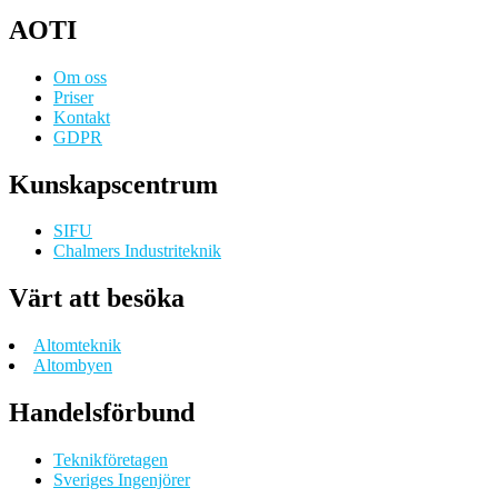
AOTI
Om oss
Priser
Kontakt
GDPR
Kunskapscentrum
SIFU
Chalmers Industriteknik
Värt att besöka
Altomteknik
Altombyen
Handelsförbund
Teknikföretagen
Sveriges Ingenjörer