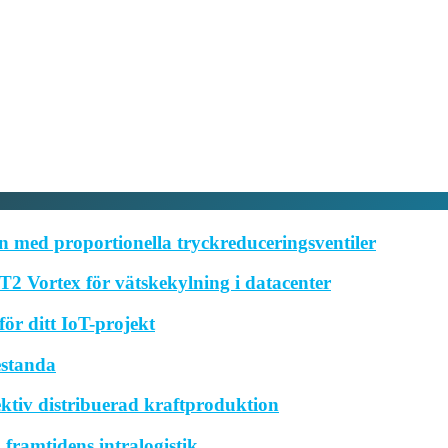
 med proportionella tryckreduceringsventiler
2 Vortex för vätskekylning i datacenter
ör ditt IoT-projekt
estanda
ktiv distribuerad kraftproduktion
framtidens intralogistik