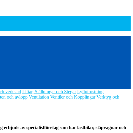
ch verkstad
Liftar, Ställningar och Stegar
Lyftutrustning
ten och avlopp
Ventilation
Ventiler och Kopplingar
Verktyg och
g erbjuds av specialistföretag som har lastbilar, släpvagnar och