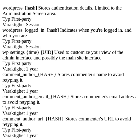
wordpress_[hash]
Stores authentication details. Limited to the
Administration Screen area.
Typ
First-party
Varaktighet
Session
wordpress_logged_in_[hash]
Indicates when you're logged in, and
who you are.
Typ
First-party
Varaktighet
Session
wp-settings-{time}-[UID]
Used to customize your view of the
admin interface and possibly the main site interface.
Typ
First-party
Varaktighet
1 year
comment_author_{HASH}
Stores commenter's name to avoid
retyping it.
Typ
First-party
Varaktighet
1 year
comment_author_email_{HASH}
Stores commenter's email address
to avoid retyping it.
Typ
First-party
Varaktighet
1 year
comment_author_url_{HASH}
Stores commenter's URL to avoid
retyping it.
Typ
First-party
Varaktighet
1 year