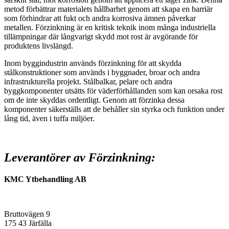
metod förbättrar materialets hållbarhet genom att skapa en barriär
som förhindrar att fukt och andra korrosiva ämnen påverkar
metallen. Förzinkning är en kritisk teknik inom många industriella
tillämpningar där långvarigt skydd mot rost är avgörande för
produktens livslängd.
Inom byggindustrin används förzinkning för att skydda
stålkonstruktioner som används i byggnader, broar och andra
infrastrukturella projekt. Stålbalkar, pelare och andra
byggkomponenter utsätts för väderförhållanden som kan orsaka rost
om de inte skyddas ordentligt. Genom att förzinka dessa
komponenter säkerställs att de behåller sin styrka och funktion under
lång tid, även i tuffa miljöer.
Leverantörer av Förzinkning:
KMC Ytbehandling AB
Bruttovägen 9
175 43 Järfälla