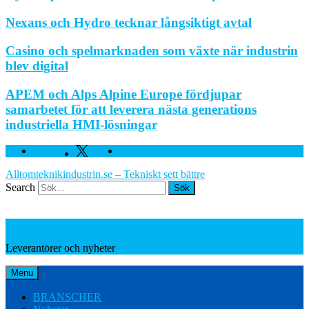
Nexans och Hydro tecknar långsiktigt avtal
Casino och spelmarknaden som växte när industrin
blev digital
APEM och Alps Alpine Europe fördjupar
samarbetet för att leverera nästa generations
industriella HMI-lösningar
Facebook
Twitter
Linkedin
Alltomteknikindustrin.se – Tekniskt sett bättre
Search
Leverantörer och nyheter
Leverantörer och nyheter
Menu
BRANSCHER