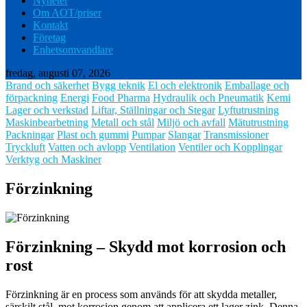
Nyheter
Om AOT/priser
Kontakt
Företag
Enhetsomvandlare
fredag, augusti 07, 2026
Brand och säkerhet
Bygg teknik
El och elektronik
Emballage och
förpackning
Energi
Food Pharma
Hydraulik och Pneumatik
Kemi
Lager och verkstad
Liftar, Ställningar och Stegar
Lyftutrustning
Maskinbearbetning
Metall och stål
Miljö och avfall
Mätutrustning
Packningar
Plast och gummi
Pumpar
Slangar
Transmissioner
Tryckluft
Vatten och avlopp
Ventilation
Ventiler och Kopplingar
Verktyg och Maskiner
Förzinkning
Förzinkning – Skydd mot korrosion och
rost
Förzinkning är en process som används för att skydda metaller,
särskilt stål, mot korrosion genom att applicera ett lager zink. Denna