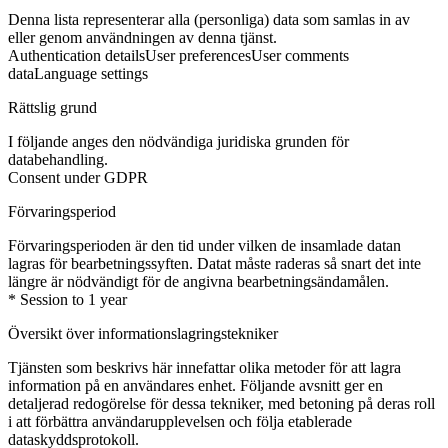
Denna lista representerar alla (personliga) data som samlas in av
eller genom användningen av denna tjänst.
Authentication details
User preferences
User comments
data
Language settings
Rättslig grund
I följande anges den nödvändiga juridiska grunden för
databehandling.
Consent under GDPR
Förvaringsperiod
Förvaringsperioden är den tid under vilken de insamlade datan
lagras för bearbetningssyften. Datat måste raderas så snart det inte
längre är nödvändigt för de angivna bearbetningsändamålen.
* Session to 1 year
Översikt över informationslagringstekniker
Tjänsten som beskrivs här innefattar olika metoder för att lagra
information på en användares enhet. Följande avsnitt ger en
detaljerad redogörelse för dessa tekniker, med betoning på deras roll
i att förbättra användarupplevelsen och följa etablerade
dataskyddsprotokoll.