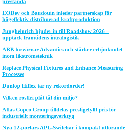
prestanda
EODev och Baudouin inleder partnerskap för
högeffektiv distribuerad kraftproduktion
Jungheinrich bjuder in till Roadshow 2026 –
upptäck framtidens intralogistik
ABB förvärvar Advantics och stärker erbjudandet
inom likströmsteknik
Replace Physical Fixtures and Enhance Measuring
Processes
Dunlop Hiflex tar ny rekordorder!
Vilken rostfri plåt tål din miljö?
Atlas Copco Group tilldelas prestigefyllt pris för
industriellt monteringsverktyg
Nya 12-portars APL-Switchar i kompakt utförande