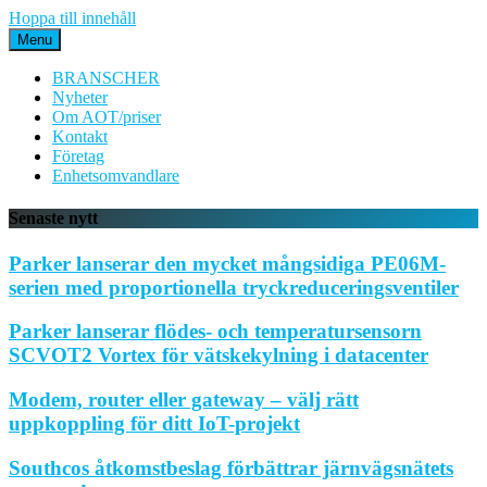
Hoppa till innehåll
Menu
BRANSCHER
Nyheter
Om AOT/priser
Kontakt
Företag
Enhetsomvandlare
Senaste nytt
Parker lanserar den mycket mångsidiga PE06M-
serien med proportionella tryckreduceringsventiler
Parker lanserar flödes- och temperatursensorn
SCVOT2 Vortex för vätskekylning i datacenter
Modem, router eller gateway – välj rätt
uppkoppling för ditt IoT-projekt
Southcos åtkomstbeslag förbättrar järnvägsnätets