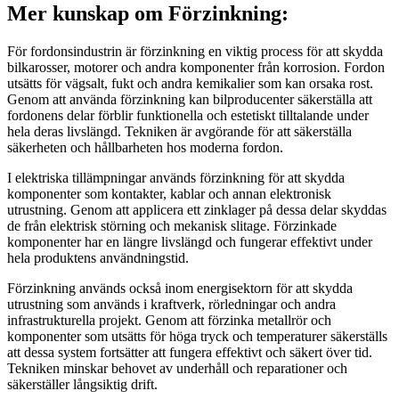
Mer kunskap om Förzinkning:
För fordonsindustrin är förzinkning en viktig process för att skydda
bilkarosser, motorer och andra komponenter från korrosion. Fordon
utsätts för vägsalt, fukt och andra kemikalier som kan orsaka rost.
Genom att använda förzinkning kan bilproducenter säkerställa att
fordonens delar förblir funktionella och estetiskt tilltalande under
hela deras livslängd. Tekniken är avgörande för att säkerställa
säkerheten och hållbarheten hos moderna fordon.
I elektriska tillämpningar används förzinkning för att skydda
komponenter som kontakter, kablar och annan elektronisk
utrustning. Genom att applicera ett zinklager på dessa delar skyddas
de från elektrisk störning och mekanisk slitage. Förzinkade
komponenter har en längre livslängd och fungerar effektivt under
hela produktens användningstid.
Förzinkning används också inom energisektorn för att skydda
utrustning som används i kraftverk, rörledningar och andra
infrastrukturella projekt. Genom att förzinka metallrör och
komponenter som utsätts för höga tryck och temperaturer säkerställs
att dessa system fortsätter att fungera effektivt och säkert över tid.
Tekniken minskar behovet av underhåll och reparationer och
säkerställer långsiktig drift.