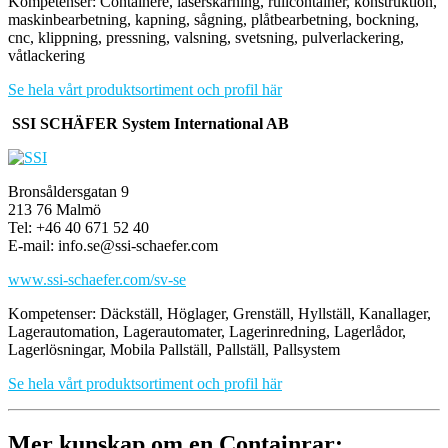
Kompetenser: Containere, laserskärning, rullcontainer, konstruktion,
maskinbearbetning, kapning, sågning, plåtbearbetning, bockning,
cnc, klippning, pressning, valsning, svetsning, pulverlackering,
våtlackering
Se hela vårt produktsortiment och profil här
SSI SCHÄFER System International AB
Bronsåldersgatan 9
213 76 Malmö
Tel: +46 40 671 52 40
E-mail: info.se@ssi-schaefer.com
www.ssi-schaefer.com/sv-se
Kompetenser: Däckställ, Höglager, Grenställ, Hyllställ, Kanallager,
Lagerautomation, Lagerautomater, Lagerinredning, Lagerlådor,
Lagerlösningar, Mobila Pallställ, Pallställ, Pallsystem
Se hela vårt produktsortiment och profil här
Mer kunskap om en Containrar: