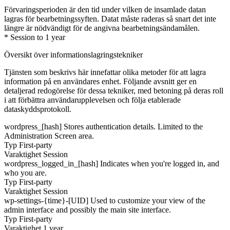
Förvaringsperioden är den tid under vilken de insamlade datan
lagras för bearbetningssyften. Datat måste raderas så snart det inte
längre är nödvändigt för de angivna bearbetningsändamålen.
* Session to 1 year
Översikt över informationslagringstekniker
Tjänsten som beskrivs här innefattar olika metoder för att lagra
information på en användares enhet. Följande avsnitt ger en
detaljerad redogörelse för dessa tekniker, med betoning på deras roll
i att förbättra användarupplevelsen och följa etablerade
dataskyddsprotokoll.
wordpress_[hash]
Stores authentication details. Limited to the
Administration Screen area.
Typ
First-party
Varaktighet
Session
wordpress_logged_in_[hash]
Indicates when you're logged in, and
who you are.
Typ
First-party
Varaktighet
Session
wp-settings-{time}-[UID]
Used to customize your view of the
admin interface and possibly the main site interface.
Typ
First-party
Varaktighet
1 year