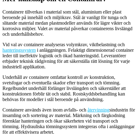
Containere tillverkas i material som stål, aluminium eller plast
beroende på innehåll och miljökrav. Stål är vanligt för tunga och
slitande material medan plastmodeller används för lägre vikter och
korrosiva miljöer. Valet av material påverkar containerens livslängd
och underhållsbehov.
Vid val av containere analyseras volymkrav, viktbelastning och
hanteringssystem
i anläggningen. Felaktigt dimensionerad container
leder till ineffektiv logistik och ökad hanteringstid. Leverantörer
erbjuder teknisk rådgivning för att säkerställa rätt lösning för varje
industriell applikation.
Underhåll av containere omfattar kontroll av konstruktion,
svetsfogar och eventuella skador efter transport och tömning.
Regelbundet underhåll förlänger livslängden och säkerställer att
konstruktionen förblir tät och stabil. Rostskyddsbehandling kan
behövas för modeller i stål beroende på användning.
Containere används även inom avfalls- och
återvinning
sindustrin för
insamling och sortering av material. Märkning och färgkodning
förenklar hanteringen och ökar säkerheten vid transport och
tömning. Hydrauliska tömningssystem integreras ofta i anläggningar
för att effektivisera arbetet.