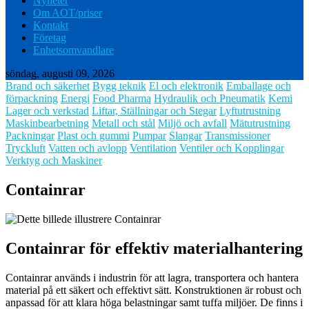
Nyheter
Om AOT/priser
Kontakt
Företag
Enhetsomvandlare
söndag, augusti 09, 2026
Brand och säkerhet
Bygg teknik
El och elektronik
Emballage och
förpackning
Energi
Food Pharma
Hydraulik och Pneumatik
Kemi
Lager och verkstad
Liftar, Ställningar och Stegar
Lyftutrustning
Maskinbearbetning
Metall och stål
Miljö och avfall
Mätutrustning
Packningar
Plast och gummi
Pumpar
Slangar
Transmissioner
Tryckluft
Vatten och avlopp
Ventilation
Ventiler och Kopplingar
Verktyg och Maskiner
Containrar
Containrar för effektiv materialhantering
Containrar används i industrin för att lagra, transportera och hantera
material på ett säkert och effektivt sätt. Konstruktionen är robust och
anpassad för att klara höga belastningar samt tuffa miljöer. De finns i