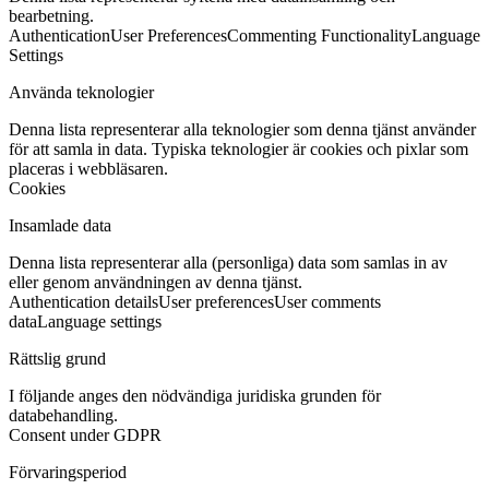
bearbetning.
Authentication
User Preferences
Commenting Functionality
Language
Settings
Använda teknologier
Denna lista representerar alla teknologier som denna tjänst använder
för att samla in data. Typiska teknologier är cookies och pixlar som
placeras i webbläsaren.
Cookies
Insamlade data
Denna lista representerar alla (personliga) data som samlas in av
eller genom användningen av denna tjänst.
Authentication details
User preferences
User comments
data
Language settings
Rättslig grund
I följande anges den nödvändiga juridiska grunden för
databehandling.
Consent under GDPR
Förvaringsperiod