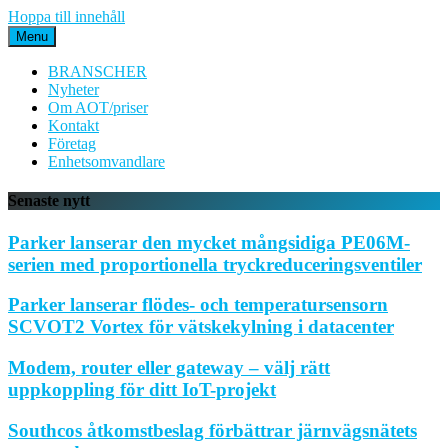
Hoppa till innehåll
Menu
BRANSCHER
Nyheter
Om AOT/priser
Kontakt
Företag
Enhetsomvandlare
Senaste nytt
Parker lanserar den mycket mångsidiga PE06M-
serien med proportionella tryckreduceringsventiler
Parker lanserar flödes- och temperatursensorn
SCVOT2 Vortex för vätskekylning i datacenter
Modem, router eller gateway – välj rätt
uppkoppling för ditt IoT-projekt
Southcos åtkomstbeslag förbättrar järnvägsnätets