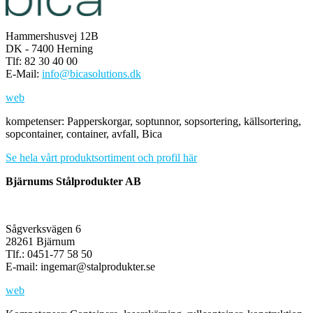
Hammershusvej 12B
DK - 7400 Herning
Tlf: 82 30 40 00
E-Mail:
info@bicasolutions.dk
web
kompetenser: Papperskorgar, soptunnor, sopsortering, källsortering,
sopcontainer, container, avfall, Bica
Se hela vårt produktsortiment och profil här
Bjärnums Stålprodukter AB
Sågverks­vägen 6
28261 Bjärnum
Tlf.: 0451-77 58 50
E-mail: ingemar@stalprodukter.se
web