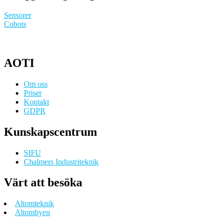
Sensorer
Cobots
AOTI
Om oss
Priser
Kontakt
GDPR
Kunskapscentrum
SIFU
Chalmers Industriteknik
Värt att besöka
Altomteknik
Altombyen