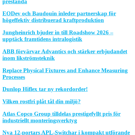
prestanda
EODev och Baudouin inleder partnerskap för
högeffektiv distribuerad kraftproduktion
Jungheinrich bjuder in till Roadshow 2026 –
upptäck framtidens intralogistik
ABB förvärvar Advantics och stärker erbjudandet
inom likströmsteknik
Replace Physical Fixtures and Enhance Measuring
Processes
Dunlop Hiflex tar ny rekordorder!
Vilken rostfri plåt tål din miljö?
Atlas Copco Group tilldelas prestigefyllt pris för
industriellt monteringsverktyg
Nya 12-portars APL-Switchar i kompakt utförande