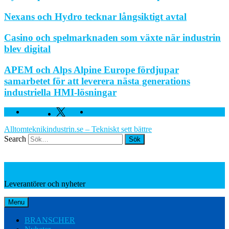
Nexans och Hydro tecknar långsiktigt avtal
Casino och spelmarknaden som växte när industrin
blev digital
APEM och Alps Alpine Europe fördjupar
samarbetet för att leverera nästa generations
industriella HMI-lösningar
Facebook
Twitter
Linkedin
Alltomteknikindustrin.se – Tekniskt sett bättre
Search
Leverantörer och nyheter
Leverantörer och nyheter
Menu
BRANSCHER