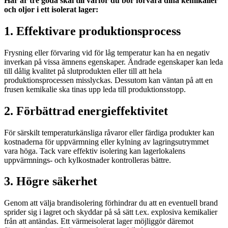
Här är tre goda skäl till varför du bör förvara dina kemikalier
och oljor i ett isolerat lager:
1. Effektivare produktionsprocess
Frysning eller förvaring vid för låg temperatur kan ha en negativ
inverkan på vissa ämnens egenskaper. Ändrade egenskaper kan leda
till dålig kvalitet på slutprodukten eller till att hela
produktionsprocessen misslyckas. Dessutom kan väntan på att en
frusen kemikalie ska tinas upp leda till produktionsstopp.
2. Förbättrad energieffektivitet
För särskilt temperaturkänsliga råvaror eller färdiga produkter kan
kostnaderna för uppvärmning eller kylning av lagringsutrymmet
vara höga. Tack vare effektiv isolering kan lagerlokalens
uppvärmnings- och kylkostnader kontrolleras bättre.
3. Högre säkerhet
Genom att välja brandisolering förhindrar du att en eventuell brand
sprider sig i lagret och skyddar på så sätt t.ex. explosiva kemikalier
från att antändas. Ett värmeisolerat lager möjliggör däremot