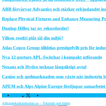
ABB förvärvar Advantics och stärker erbjudandet in
Replace Physical Fixtures and Enhance Measuring Pr
Dunlop Hiflex tar ny rekordorder!
Vilken rostfri plåt tål din miljö?
Atlas Copco Group tilldelas prestigefyllt pris för indu
Nya 12-portars APL-Switchar i kompakt utförande
Nexans och Hydro tecknar långsiktigt avtal
Casino och spelmarknaden som växte när industrin bl
APEM och Alps Alpine Europe fördjupar samarbetet fö
Facebook
Twitter
Linkedin
Alltomteknikindustrin.se – Tekniskt sett bättre