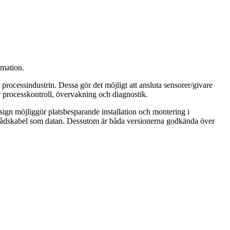
omation.
rocessindustrin. Dessa gör det möjligt att ansluta sensorer/givare
för processkontroll, övervakning och diagnostik.
esign möjliggör platsbesparande installation och montering i
-trådskabel som datan. Dessutom är båda versionerna godkända över