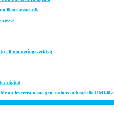
om likströmsteknik
ocesses
striellt monteringsverktyg
ev digital
r att leverera nästa generations industriella HMI-lös