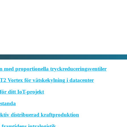
 med proportionella tryckreduceringsventiler
2 Vortex för vätskekylning i datacenter
ör ditt IoT-projekt
estanda
ktiv distribuerad kraftproduktion
framtidens intralogistik