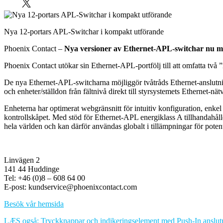
Nya 12-portars APL-Switchar i kompakt utförande
Phoenix Contact –
Nya versioner av Ethernet-APL-switchar nu med
Phoenix Contact utökar sin Ethernet-APL-portfölj till att omfatta två
De nya Ethernet-APL-switcharna möjliggör tvåtråds Ethernet-anslutning
och enheter/ställdon från fältnivå direkt till styrsystemets Ethernet-n
Enheterna har optimerat webgränsnitt för intuitiv konfiguration, enkel
kontrollskåpet. Med stöd för Ethernet-APL energiklass A tillhandahål
hela världen och kan därför användas globalt i tillämpningar för poten
Linvägen 2
141 44 Huddinge
Tel: +46 (0)8 – 608 64 00
E-post: kundservice@phoenixcontact.com
Besök vår hemsida
LÆS også: Tryckknappar och indikeringselement med Push-In anslutn