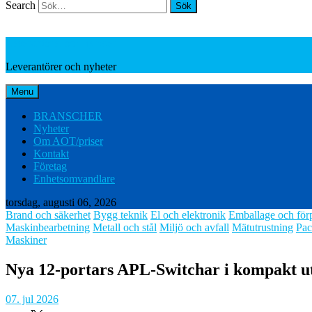
Search
Leverantörer och nyheter
Leverantörer och nyheter
Menu
BRANSCHER
Nyheter
Om AOT/priser
Kontakt
Företag
Enhetsomvandlare
torsdag, augusti 06, 2026
Brand och säkerhet
Bygg teknik
El och elektronik
Emballage och för
Maskinbearbetning
Metall och stål
Miljö och avfall
Mätutrustning
Pac
Maskiner
Nya 12-portars APL-Switchar i kompakt u
07. jul 2026