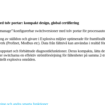
 tolv portar: kompakt design, global certifiering
 ”manage”/konfigurerbar switchversioner med tolv portar för processaut
 av ställdon och givare i Explosiva miljöer optimerade för framförallt p
ätverk (Profinet, Modbus etc). Data från fältnivå kan användas i realtid 
 uppstart och förbättrade diagnostikfunktioner. Deras kompakta, lätta d
ler switcharna en effektiv strömförsörjning för fältenheter på samma 2
tiellt explosiva områden.
ing och andra smarta funktioner