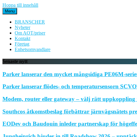
Hoppa till innehåll
Menu
BRANSCHER
Nyheter
Om AOT/priser
Kontakt
Företag
Enhetsomvandlare
Senaste nytt
Parker lanserar den mycket mångsidiga PE06M-serien
Parker lanserar flödes- och temperatursensorn SCVOT
Modem, router eller gateway – välj rätt uppkoppling f
Southcos åtkomstbeslag förbättrar järnvägsnätets pr
EODev och Baudouin inleder partnerskap för högeffe
Jungheinrich bjuder in till Roadshow 2026 – upptäck 