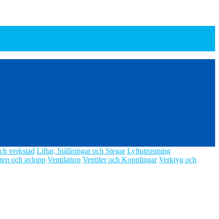
ch verkstad
Liftar, Ställningar och Stegar
Lyftutrustning
ten och avlopp
Ventilation
Ventiler och Kopplingar
Verktyg och