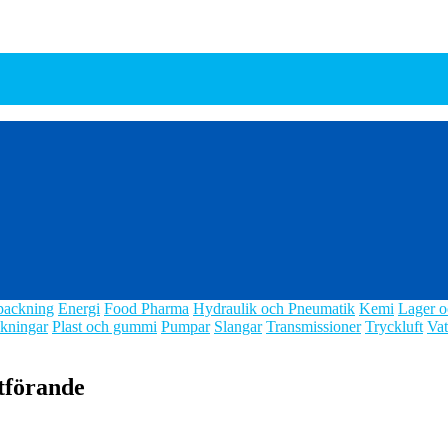
packning
Energi
Food Pharma
Hydraulik och Pneumatik
Kemi
Lager o
kningar
Plast och gummi
Pumpar
Slangar
Transmissioner
Tryckluft
Vat
tförande