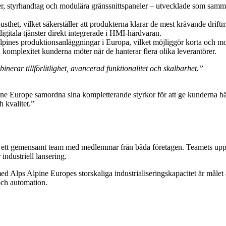
ler, styrhandtag och modulära gränssnittspaneler – utvecklade som sam
sthet, vilket säkerställer att produkterna klarar de mest krävande driftm
gitala tjänster direkt integrerade i HMI-hårdvaran.
lpines produktionsanläggningar i Europa, vilket möjliggör korta och mo
omplexitet kunderna möter när de hanterar flera olika leverantörer.
nerar tillförlitlighet, avancerad funktionalitet och skalbarhet.”
Europe samordna sina kompletterande styrkor för att ge kunderna bättr
 kvalitet.”
 ett gemensamt team med medlemmar från båda företagen. Teamets uppdr
industriell lansering.
lps Alpine Europes storskaliga industrialiseringskapacitet är målet at
och automation.