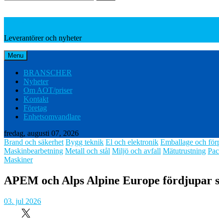
Leverantörer och nyheter
Leverantörer och nyheter
Menu
BRANSCHER
Nyheter
Om AOT/priser
Kontakt
Företag
Enhetsomvandlare
fredag, augusti 07, 2026
Brand och säkerhet
Bygg teknik
El och elektronik
Emballage och för
Maskinbearbetning
Metall och stål
Miljö och avfall
Mätutrustning
Pac
Maskiner
APEM och Alps Alpine Europe fördjupar sam
03. jul 2026