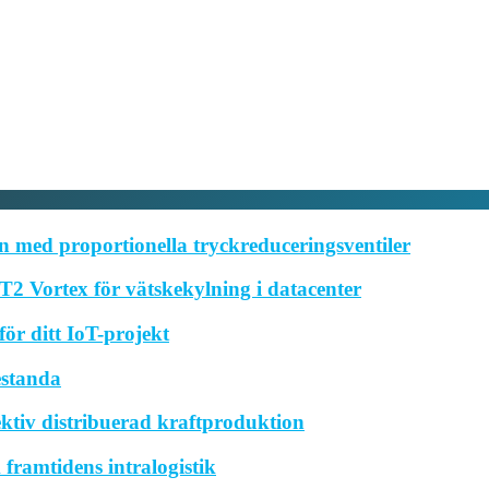
 med proportionella tryckreduceringsventiler
2 Vortex för vätskekylning i datacenter
ör ditt IoT-projekt
estanda
ktiv distribuerad kraftproduktion
framtidens intralogistik