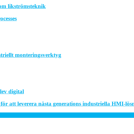
om likströmsteknik
ocesses
striellt monteringsverktyg
ev digital
r att leverera nästa generations industriella HMI-lös