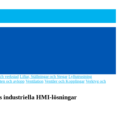
ch verkstad
Liftar, Ställningar och Stegar
Lyftutrustning
ten och avlopp
Ventilation
Ventiler och Kopplingar
Verktyg och
s industriella HMI-lösningar