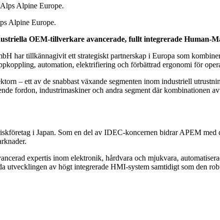
ps Alpine Europe.
ustriella OEM-tillverkare avancerade, fullt integrerade Human-Ma
r tillkännagivit ett strategiskt partnerskap i Europa som kombinerar
ppkoppling, automation, elektrifiering och förbättrad ergonomi för opera
torn – ett av de snabbast växande segmenten inom industriell utrustning
ggående fordon, industrimaskiner och andra segment där kombinationen av
amriskföretag i Japan. Som en del av IDEC-koncernen bidrar APEM med d
arknader.
cerad expertis inom elektronik, hårdvara och mjukvara, automatiserade 
 utvecklingen av högt integrerade HMI-system samtidigt som den robusthet