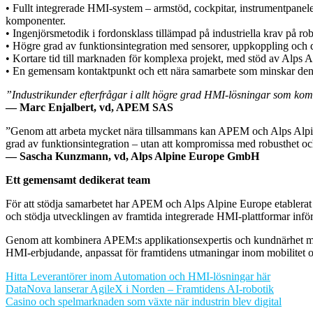
• Fullt integrerade HMI-system – armstöd, cockpitar, instrumentpane
komponenter.
• Ingenjörsmetodik i fordonsklass tillämpad på industriella krav på robu
• Högre grad av funktionsintegration med sensorer, uppkoppling och di
• Kortare tid till marknaden för komplexa projekt, med stöd av Alps A
• En gemensam kontaktpunkt och ett nära samarbete som minskar den k
”Industrikunder efterfrågar i allt högre grad HMI-lösningar som kombi
— Marc Enjalbert, vd, APEM SAS
”Genom att arbeta mycket nära tillsammans kan APEM och Alps Alpine 
grad av funktionsintegration – utan att kompromissa med robusthet och
— Sascha Kunzmann, vd, Alps Alpine Europe GmbH
Ett gemensamt dedikerat team
För att stödja samarbetet har APEM och Alps Alpine Europe etablerat
och stödja utvecklingen av framtida integrerade HMI-plattformar inför 
Genom att kombinera APEM:s applikationsexpertis och kundnärhet med A
HMI-erbjudande, anpassat för framtidens utmaningar inom mobilitet 
Hitta Leverantörer inom Automation och HMI-lösningar här
Inläggsnavigering
DataNova lanserar AgileX i Norden – Framtidens AI-robotik
Casino och spelmarknaden som växte när industrin blev digital