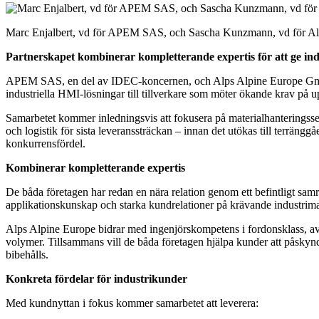
Marc Enjalbert, vd för APEM SAS, och Sascha Kunzmann, vd för Al
Partnerskapet kombinerar kompletterande expertis för att ge ind
APEM SAS, en del av IDEC-koncernen, och Alps Alpine Europe GmbH ha
industriella HMI-lösningar till tillverkare som möter ökande krav på u
Samarbetet kommer inledningsvis att fokusera på materialhanteringssek
och logistik för sista leveranssträckan – innan det utökas till terrän
konkurrensfördel.
Kombinerar kompletterande expertis
De båda företagen har redan en nära relation genom ett befintligt s
applikationskunskap och starka kundrelationer på krävande industrim
Alps Alpine Europe bidrar med ingenjörskompetens i fordonsklass, avan
volymer. Tillsammans vill de båda företagen hjälpa kunder att påskynda
bibehålls.
Konkreta fördelar för industrikunder
Med kundnyttan i fokus kommer samarbetet att leverera: