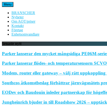
Hoppa
Menu
till
innehåll
BRANSCHER
Nyheter
Om AOT/priser
Kontakt
Företag
Enhetsomvandlare
Senaste nytt
Parker lanserar den mycket mångsidiga PE06M-serien
Parker lanserar flödes- och temperatursensorn SCVOT
Modem, router eller gateway – välj rätt uppkoppling f
Southcos åtkomstbeslag förbättrar järnvägsnätets pr
EODev och Baudouin inleder partnerskap för högeffe
Jungheinrich bjuder in till Roadshow 2026 – upptäck 