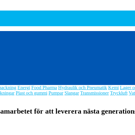
packning
Energi
Food Pharma
Hydraulik och Pneumatik
Kemi
Lager o
kningar
Plast och gummi
Pumpar
Slangar
Transmissioner
Tryckluft
Vat
arbetet för att leverera nästa generation