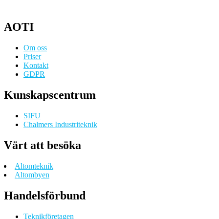
AOTI
Om oss
Priser
Kontakt
GDPR
Kunskapscentrum
SIFU
Chalmers Industriteknik
Värt att besöka
Altomteknik
Altombyen
Handelsförbund
Teknikföretagen