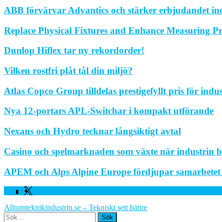
ABB förvärvar Advantics och stärker erbjudandet in
Replace Physical Fixtures and Enhance Measuring Pr
Dunlop Hiflex tar ny rekordorder!
Vilken rostfri plåt tål din miljö?
Atlas Copco Group tilldelas prestigefyllt pris för indu
Nya 12-portars APL-Switchar i kompakt utförande
Nexans och Hydro tecknar långsiktigt avtal
Casino och spelmarknaden som växte när industrin bl
APEM och Alps Alpine Europe fördjupar samarbetet fö
Facebook
Linkedin
Twitter
Alltomteknikindustrin.se – Tekniskt sett bättre
Search