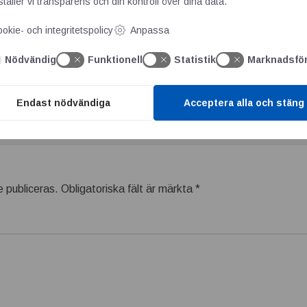
täller vi transparens och din kontroll över dina data.
ery tiny, flexible and sensitive components 40% faster
okie- och integritetspolicy
Anpassa
Nödvändig
Funktionell
Statistik
Marknadsfö
Endast nödvändiga
Acceptera alla och stäng
 publiceras.
Obligatoriska fält är märkta
*