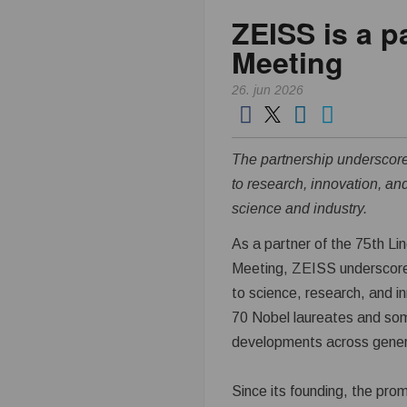
ZEISS is a p
k
Meeting
n
26. jun 2026
i
k
The partnership undersco
to research, innovation, a
i
science and industry.
n
As a partner of the 75th L
Meeting, ZEISS underscores
d
to science, research, and in
70 Nobel laureates and some
u
developments across generat
s
Since its founding, the pr