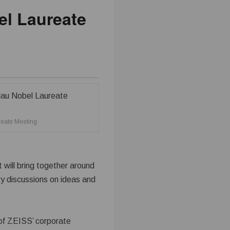
el Laureate
reate Meeting
t will bring together around
ry discussions on ideas and
 of ZEISS’ corporate