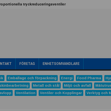
oportionella tryckreduceringsventiler
x för vätskekylning i datacenter
oT-projekt
a
tribuerad kraftproduktion
ens intralogistik
römsteknik
es
Dunlop Hiflex tar ny rekordorder!
las prestigefyllt pris för industriellt monteringsverktyg
ONTAKT
FÖRETAG
ENHETSOMVANDLARE
ns och Hydro tecknar långsiktigt avtal
tal
ik
Emballage och förpackning
Energi
Food Pharma
Hy
verera nästa generations industriella HMI-lösningar
skinbearbetning
Metall och stål
Miljö och avfall
Mätutru
avlopp
Ventilation
Ventiler och Kopplingar
Verktyg och 