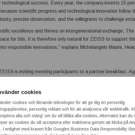
r technological success. Every year, the company invests 15 perc
ecause scientific progress and technological innovation follow 
osity, precise observation, and the willingness to challenge estab
entific excellence and thrives on intergenerational exchange. Th
ace for this. It is therefore only natural for ZEISS to support th
gs into responsible innovations,” explains Michelangelo Masini, H
 ZEISS is inviting meeting participants to a partner breakfast. A
is event brings together Nobel laureates, young scientists, and l
ow scientific findings can be translated into tangible benefits fo
nvänder cookies
he discussion.
änder cookies och liknande teknologier för att ge dig en personlig
ngupplevelse, personlig reklam och för att analysera vår webbtrafik. Kl
ate Meeting will be held on the island of Lindau from June 28 t
ceptera alla och stäng' om du vill tillåta alla cookies. Alternativt kan du 
m for exchange between Nobel laureates and young scientists si
typer av cookies du vill acceptera eller inaktivera genom att klicka på 
. I enlighet med kraven från
Googles Business Data Responsibility Sit
 found here