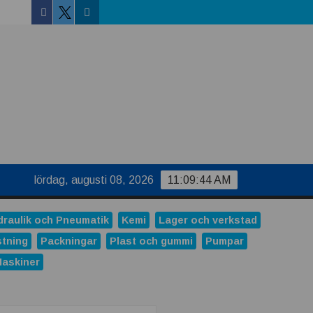
Facebook
Linkedin
Twitter
lördag, augusti 08, 2026
11:09:45 AM
draulik och Pneumatik
Kemi
Lager och verkstad
stning
Packningar
Plast och gummi
Pumpar
Maskiner