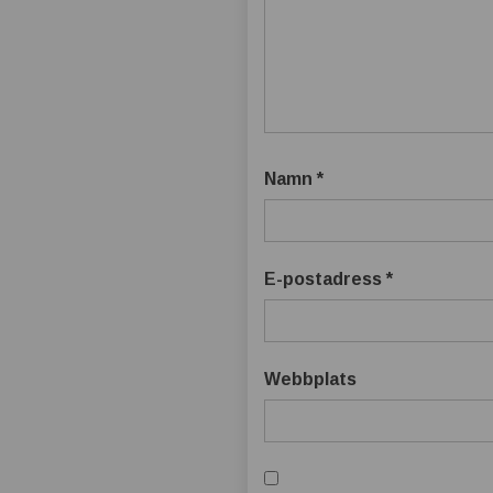
t
b
ä
t
Namn
*
t
r
E-postadress
*
e
Webbplats